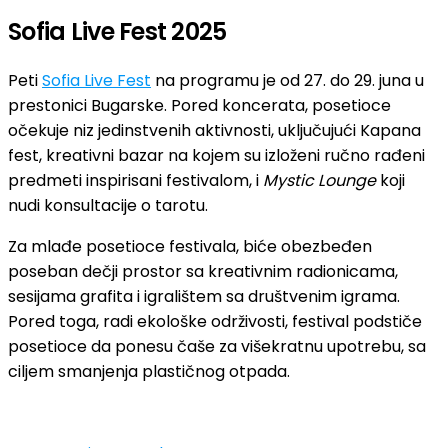
Sofia Live Fest 2025
Peti
Sofia Live Fest
na programu je od 27. do 29. juna u
prestonici Bugarske. Pored koncerata, posetioce
očekuje niz jedinstvenih aktivnosti, uključujući Kapana
fest, kreativni bazar na kojem su izloženi ručno rađeni
predmeti inspirisani festivalom, i
Mystic Lounge
koji
nudi konsultacije o tarotu.
Za mlađe posetioce festivala, biće obezbeđen
poseban dečji prostor sa kreativnim radionicama,
sesijama grafita i igralištem sa društvenim igrama.
Pored toga, radi ekološke održivosti, festival podstiče
posetioce da ponesu čaše za višekratnu upotrebu, sa
ciljem smanjenja plastičnog otpada.