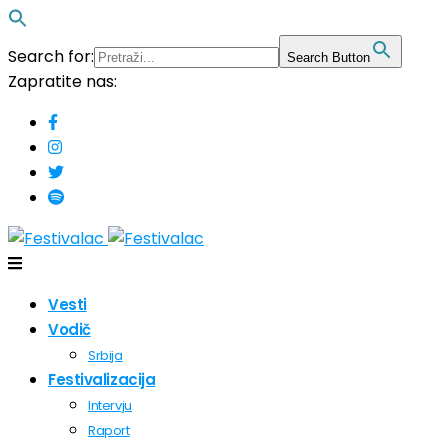
Search for:
Search Button
Zapratite nas:
Vesti
Vodič
Srbija
Festivalizacija
Intervju
Raport