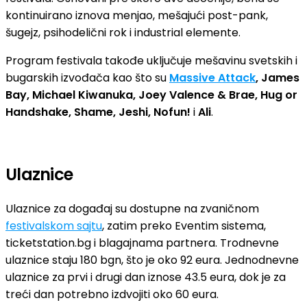
kontinuirano iznova menjao, mešajući post-pank,
šugejz, psihodelični rok i industrial elemente.
Program festivala takođe uključuje mešavinu svetskih i
bugarskih izvođača kao što su
Massive Attack
, James
Bay, Michael Kiwanuka, Joey Valence & Brae, Hug or
Handshake, Shame, Jeshi, Nofun!
i
Ali
.
Ulaznice
Ulaznice za događaj su dostupne na zvaničnom
festivalskom sajtu
, zatim preko Eventim sistema,
ticketstation.bg i blagajnama partnera. Trodnevne
ulaznice staju 180 bgn, što je oko 92 eura. Jednodnevne
ulaznice za prvi i drugi dan iznose 43.5 eura, dok je za
treći dan potrebno izdvojiti oko 60 eura.