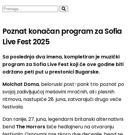
Poznat konačan program za Sofia
Live Fest 2025
Sa poslednja dva imena, kompletiran je muzički
program za Sofia Live Fest koji će ove godine biti
održano peti put u prestonici Bugarske.
Molchat Doma
, beloruski post-pank trio poznat po
svojoj zadivljujućoj mešavini mračnih, ali i plesnih
ritmova, nastupiće 28. juna, zatvarajući drugo veče
festivala.
Dan ranije, 27. juna, legendarni britanski alternativni
bend
The ​​Horrors
biće hedlajneru na otvaranju
festivala. Osnovani pre skoro dve decenije, bend se