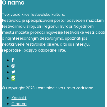
O nama
Tvoj vodič kroz festivalsku kulturu.
Festivalac je specijalizovani portal posvećen muzičkim
festivalima u Srbiji, ali i regionu i Evropi. Na jednom
mestu možete pronaći najsvežije festivalske vesti, čitati
o najinteresantnijim dešavanjima, upoznati još
neotkrivene festivalske bisere, a tu su i intervjui,
reportaže i pažljivo odabrane liste.
© Copyright 2023 Festivalac. Sva Prava Zadržana
Kontakt
O nama