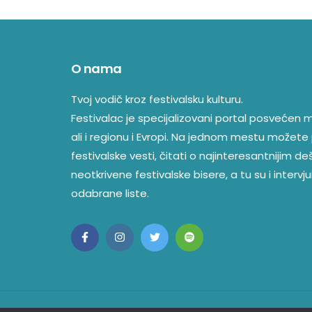
O nama
Tvoj vodič kroz festivalsku kulturu.
Festivalac je specijalizovani portal posvećen mu
ali i regionu i Evropi. Na jednom mestu možete 
festivalske vesti, čitati o najinteresantnijim d
neotkrivene festivalske bisere, a tu su i intervjui
odabrane liste.