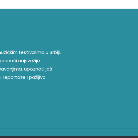
zičkim festivalima u Srbiji,
pronaći najsvežije
ešavanjima, upoznati još
, reportaže i pažljivo