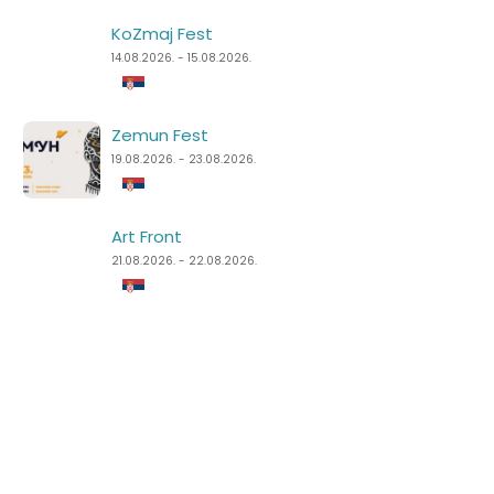
KoZmaj Fest
Špancirfest
14.08.2026. - 15.08.2026.
21.08.2026. - 30.08.2026.
Zemun Fest
Sea Dance Festival
19.08.2026. - 23.08.2026.
24.08.2026. - 27.08.2026.
Art Front
Dimensions Festival
21.08.2026. - 22.08.2026.
27.08.2026. - 31.08.2026.