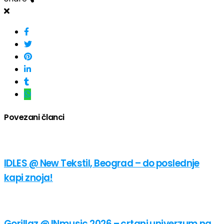
Povezani članci
IDLES @ New Tekstil, Beograd – do poslednje
kapi znoja!
Gorillaz @ INmusic 2026 – crtani univerzum na