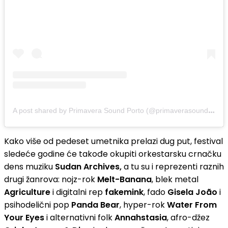
A
post shared by Primavera Sound Porto (@primaverasound_porto)
Kako više od pedeset umetnika prelazi dug put, festival
sledeće godine će takođe okupiti orkestarsku crnačku
dens muziku
Sudan Archives,
a tu su i reprezenti raznih
drugi žanrova: nojz-rok
Melt-Banana
, blek metal
Agriculture
i digitalni rep
fakemink
, fado
Gisela João
i
psihodelični pop
Panda Bear
, hyper-rok
Water From
Your Eyes
i alternativni folk
Annahstasia
, afro-džez