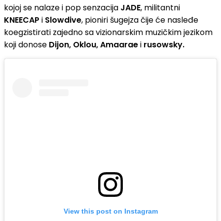
kojoj se nalaze i pop senzacija
JADE
, militantni
KNEECAP
i
Slowdive
, pioniri šugejza čije će nasleđe
koegzistirati zajedno sa vizionarskim muzičkim jezikom
koji donose
Dijon, Oklou, Amaarae
i
rusowsky.
View this post on Instagram