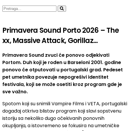
Primavera Sound Porto 2026 – The
xx, Massive Attack, Gorillaz…
Primavera Sound zvuci će ponovo odjekivati
Portom. Duh koji je rođen u Barseloni 2001. godine
ponovo će otputovati u portugalski grad. Pedeset
pet umetnika povezuje nepogrešivi identitet
festivala, ​​koji se može osetiti kroz program gde je
sve važno.
Spotom koji su snimili Vampire Films i VETA, portugalski
događaj otkriva blistav program koji slavi sopstvenu
istoriju sa nekoliko dugo očekivanih ponovnih
okupljanja, a istovremeno se fokusira na umetničke