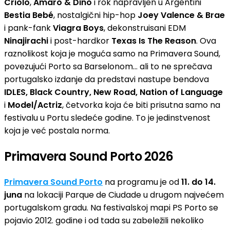
Criolo
,
Amaro & Dino
i rok napravljen u Argentini
Bestia Bebé
, nostalgični hip-hop
Joey Valence & Brae
i pank-fank
Viagra Boys
, dekonstruisani EDM
Ninajirachi
i post-hardkor
Texas Is The Reason
. Ova
raznolikost koja je moguća samo na Primavera Sound,
povezujući Porto sa Barselonom… ali to ne sprečava
portugalsko izdanje da predstavi nastupe bendova
IDLES, Black Country, New Road, Nation of Language
i
Model/Actriz
, četvorka koja će biti prisutna samo na
festivalu u Portu sledeće godine. To je jedinstvenost
koja je već postala norma.
Primavera Sound Porto 2026
Primavera Sound Porto
na programu je od
11. do 14.
juna
na lokaciji Parque de Ciudade u drugom najvećem
portugalskom gradu. Na festivalskoj mapi PS Porto se
pojavio 2012. godine i od tada su zabeležili nekoliko