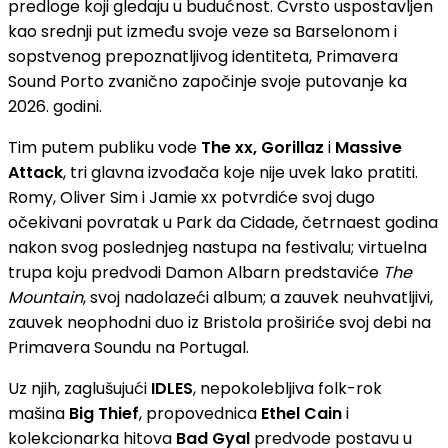
predloge koji gledaju u budućnost. Čvrsto uspostavljen
kao srednji put između svoje veze sa Barselonom i
sopstvenog prepoznatljivog identiteta, Primavera
Sound Porto zvanično započinje svoje putovanje ka
2026. godini.
Tim putem publiku vode
The xx, Gorillaz
i
Massive
Attack
, tri glavna izvođača koje nije uvek lako pratiti.
Romy, Oliver Sim i Jamie xx potvrdiće svoj dugo
očekivani povratak u Park da Cidade, četrnaest godina
nakon svog poslednjeg nastupa na festivalu; virtuelna
trupa koju predvodi Damon Albarn predstaviće
The
Mountain
, svoj nadolazeći album; a zauvek neuhvatljivi,
zauvek neophodni duo iz Bristola proširiće svoj debi na
Primavera Soundu na Portugal.
Uz njih, zaglušujući
IDLES
, nepokolebljiva folk-rok
mašina
Big Thief
, propovednica
Ethel Cain
i
kolekcionarka hitova
Bad Gyal
predvode postavu u