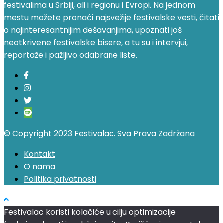
festivalima u Srbiji, ali i regionu i Evropi. Na jednom
mestu možete pronaći najsvežije festivalske vesti, čitati
o najinteresantnijim dešavanjima, upoznati još
neotkrivene festivalske bisere, a tu su i intervjui,
reportaže i pažljivo odabrane liste.
© Copyright 2023 Festivalac. Sva Prava Zadržana
Kontakt
O nama
Politika privatnosti
Festivalac koristi kolačiće u cilju optimizacije