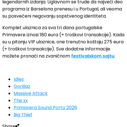
legendarnih izdanja. Uglavnom se trude da najveći deo
programa iz Barselona prenesu i u Portugal, ali veoma
su posvećeni negovanju sopstvenog identiteta.
Komplet ulaznica za sva tri dana portugalske
Primavere iznosi 180 eura (+ troškovi transakcije). Kada
su u pitanju VIP ulaznice, one trenutno koštaju 275 eura
(+ troškovi transakcije). Sve dodatne informacije
možete pronaći na zvaničnom
festivalskom sajtu
.
Idles
Gorillaz
Massive Attack
The xx
Primavera Sound Porto 2026
Big Thief
Share