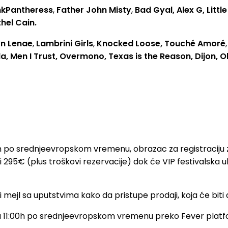
nkPantheress
,
Father John Misty
,
Bad Gyal, Alex G, Litt
thel Cain.
n Lenae
,
Lambrini Girls
,
Knocked Loose, Touché Amoré
a, Men I Trust, Overmono,
Texas is the Reason, Dijon, O
 po srednjeevropskom vremenu, obrazac za registraciju z
iti 295€ (plus troškovi rezervacije) dok će VIP festivalska 
 mejl sa uputstvima kako da pristupe prodaji, koja će biti 
 11:00h po srednjeevropskom vremenu preko Fever platfor