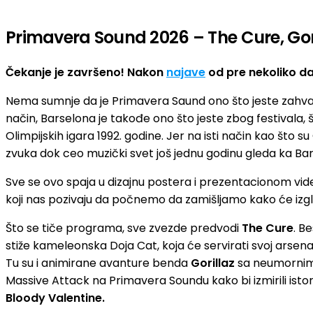
Primavera Sound 2026 – The Cure, Goril
Čekanje je završeno! Nakon
najave
od pre nekoliko da
Nema sumnje da je Primavera Saund ono što jeste zahvalju
način, Barselona je takođe ono što jeste zbog festivala, š
Olimpijskih igara 1992. godine. Jer na isti način kao što s
zvuka dok ceo muzički svet još jednu godinu gleda ka Bar
Sve se ovo spaja u dizajnu postera i prezentacionom vide
koji nas pozivaju da počnemo da zamišljamo kako će izg
Što se tiče programa, sve zvezde predvodi
The Cure
. B
stiže kameleonska Doja Cat, koja će servirati svoj arsen
Tu su i animirane avanture benda
Gorillaz
sa neumornim
Massive Attack na Primavera Soundu kako bi izmirili ist
Bloody Valentine.