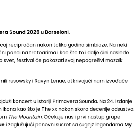
era Sound 2026 u Barseloni.
icaj recipročan nakon toliko godina simbioze. Na neki
i panoi na trotoarima i kao što to i dalje čini nasleđe
eo svet, festival će pokazati svoj nepogrešivi mozaik
mili rusowsky i Ravyn Lenae, otkrivajući nam izvođače
jduži koncert u istoriji Primavera Sounda. Na 24. izdanje
ih ikona kao što je The xx nakon skoro decenije odsustva.
mom
The Mountain.
Očekuje nas i prvi nastup grupe
ae
i zaglušujući ponovni susret sa šugejz legendama
My