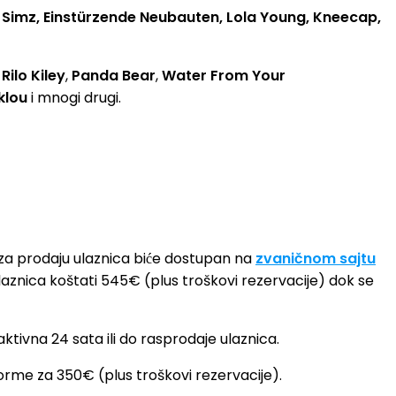
le Simz, Einstürzende Neubauten, Lola Young, Kneecap,
,
Rilo Kiley
,
Panda Bear
,
Water From Your
klou
i mnogi drugi.
a prodaju ulaznica biće dostupan na
zvaničnom sajtu
ulaznica koštati 545€ (plus troškovi rezervacije) dok se
aktivna 24 sata ili do rasprodaje ulaznica.
me za 350€ (plus troškovi rezervacije).