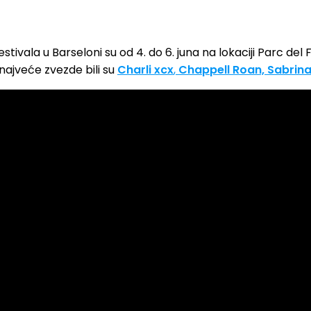
estivala u Barseloni su od 4. do 6. juna na lokaciji Parc de
, najveće zvezde bili su
Charli xcx
,
Chappell Roan,
Sabrina