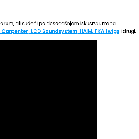
l Forum, ali sudeći po dosadašnjem iskustvu, treba
 Carpenter, LCD Soundsystem, HAIM, FKA twigs
i drugi.