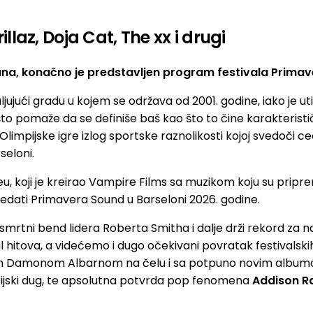
laz, Doja Cat, The xx i drugi
na, konačno je predstavljen program festivala Primav
jući gradu u kojem se održava od 2001. godine, iako je ut
to pomaže da se definiše baš kao što to čine karakterističn
u Olimpijske igre izlog sportske raznolikosti kojoj svedoči c
seloni.
u, koji je kreirao Vampire Films sa muzikom koju su pripre
ledati Primavera Sound u Barseloni 2026. godine.
esmrtni bend lidera Roberta Smitha i dalje drži rekord za na
al hitova, a videćemo i dugo očekivani povratak festivalsk
 Damonom Albarnom na čelu i sa potpuno novim albu
orijski dug, te apsolutna potvrda pop fenomena
Addison R