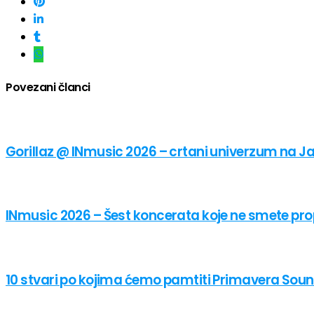
Povezani članci
Gorillaz @ INmusic 2026 – crtani univerzum na J
INmusic 2026 – Šest koncerata koje ne smete prop
10 stvari po kojima ćemo pamtiti Primavera Sou