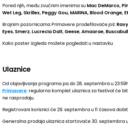
Pored njih, među zvučnim imenima su
Mac DeMarco, Pi
Wet Leg, Skrillex, Peggy Gou, MARINA, Blood Orange, E
Brojnim pozornicama Primavere prodefilovaće još:
Ravy
Eyes
,
Smerz
,
Lucrecia Dalt
,
Geese
,
Amaarae, Buscabull
Kako poster izgleda možete pogledati u nastavku
Ulaznice
Od objavljivanja programa pa do 28. septembra u 23:59h
Primavere
: regularna komplet ulaznica za festival će b
ne rasprodaju.
Registrovani korisnici će 29. septembra u 11 časova dobiti
Generalna prodaja ulaznica startovaće 30. septembra u