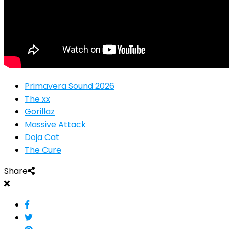
Primavera Sound 2026
The xx
Gorillaz
Massive Attack
Doja Cat
The Cure
Share