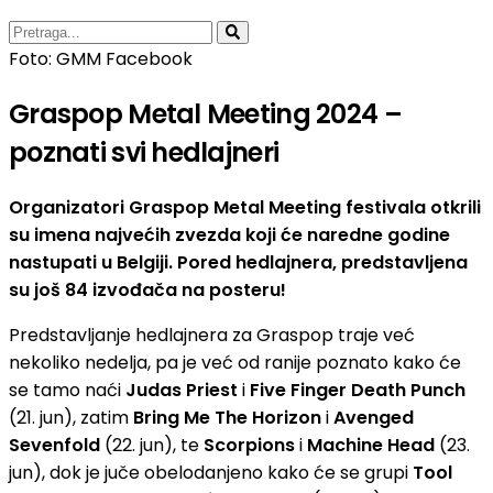
Foto: GMM Facebook
Graspop Metal Meeting 2024 –
poznati svi hedlajneri
Organizatori Graspop Metal Meeting festivala otkrili
su imena najvećih zvezda koji će naredne godine
nastupati u Belgiji. Pored hedlajnera, predstavljena
su još 84 izvođača na posteru!
Predstavljanje hedlajnera za Graspop traje već
nekoliko nedelja, pa je već od ranije poznato kako će
se tamo naći
Judas Priest
i
Five Finger Death Punch
(21. jun), zatim
Bring Me The Horizon
i
Avenged
Sevenfold
(22. jun), te
Scorpions
i
Machine Head
(23.
jun), dok je juče obelodanjeno kako će se grupi
Tool