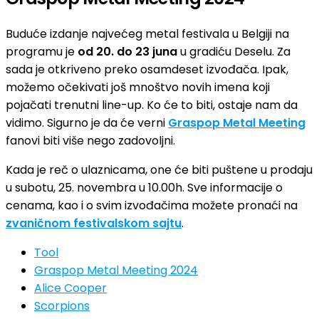
Buduće izdanje najvećeg metal festivala u Belgiji na
programu je
od 20. do 23 juna
u gradiću Deselu. Za
sada je otkriveno preko osamdeset izvođača. Ipak,
možemo očekivati još mnoštvo novih imena koji
pojačati trenutni line-up. Ko će to biti, ostaje nam da
vidimo. Sigurno je da će verni
Graspop Metal Meeting
fanovi biti više nego zadovoljni.
Kada je reč o ulaznicama, one će biti puštene u prodaju
u subotu, 25. novembra u 10.00h. Sve informacije o
cenama, kao i o svim izvođačima možete pronaći na
zvaničnom festivalskom sajtu
.
Tool
Graspop Metal Meeting 2024
Alice Cooper
Scorpions