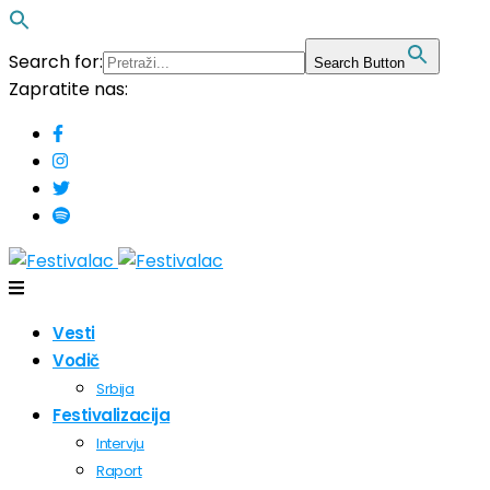
Search for:
Search Button
Zapratite nas:
Vesti
Vodič
Srbija
Festivalizacija
Intervju
Raport