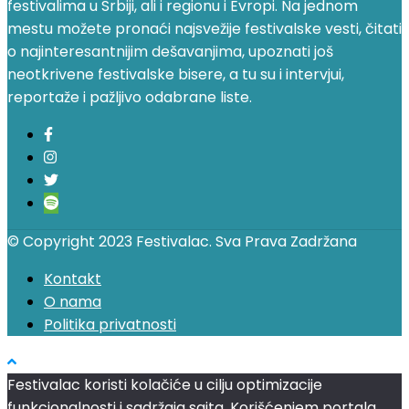
festivalima u Srbiji, ali i regionu i Evropi. Na jednom
mestu možete pronaći najsvežije festivalske vesti, čitati
o najinteresantnijim dešavanjima, upoznati još
neotkrivene festivalske bisere, a tu su i intervjui,
reportaže i pažljivo odabrane liste.
© Copyright 2023 Festivalac. Sva Prava Zadržana
Kontakt
O nama
Politika privatnosti
Festivalac koristi kolačiće u cilju optimizacije
funkcionalnosti i sadržaja sajta. Korišćenjem portala