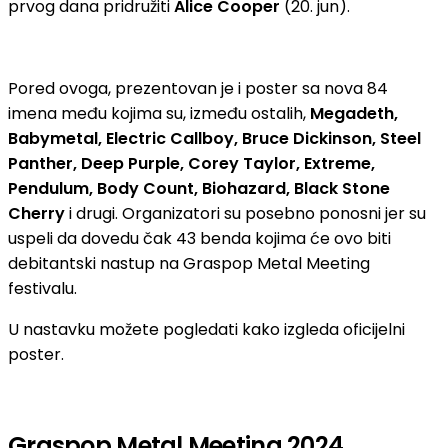
prvog dana pridružiti
Alice Cooper
(20. jun).
Pored ovoga, prezentovan je i poster sa nova 84
imena među kojima su, između ostalih,
Megadeth,
Babymetal, Electric Callboy, Bruce Dickinson, Steel
Panther, Deep Purple, Corey Taylor, Extreme,
Pendulum, Body Count, Biohazard, Black Stone
Cherry
i drugi. Organizatori su posebno ponosni jer su
uspeli da dovedu čak 43 benda kojima će ovo biti
debitantski nastup na Graspop Metal Meeting
festivalu.
U nastavku možete pogledati kako izgleda oficijelni
poster.
Graspop Metal Meeting 2024