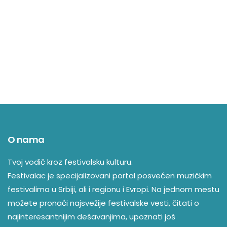
O nama
Tvoj vodič kroz festivalsku kulturu.
Festivalac je specijalizovani portal posvećen muzičkim
festivalima u Srbiji, ali i regionu i Evropi. Na jednom mestu
možete pronaći najsvežije festivalske vesti, čitati o
najinteresantnijim dešavanjima, upoznati još