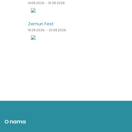
14.08.2026. - 15.08.2026.
11.08.2026. - 14.08.2026.
Zemun Fest
Špancirfest
19.08.2026. - 23.08.2026.
21.08.2026. - 30.08.2026.
O nama