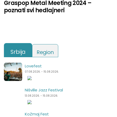
Graspop Metal Meeting 2024 –
poznati svi hedlajneri
Srbija
Region
Lovefest
Lake Fest
07.08.2026. - 15.08.2026.
07.08.2026. - 09.08.2026.
Nišville Jazz Festival
Summer Well
13.08.2026. - 15.08.2026.
07.08.2026. - 09.08.2026.
KoZmaj Fest
Punk Rock Holiday