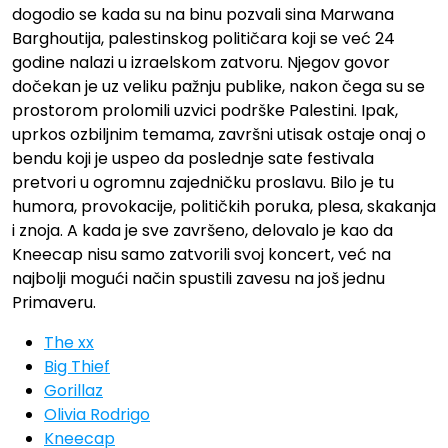
dogodio se kada su na binu pozvali sina Marwana
Barghoutija, palestinskog političara koji se već 24
godine nalazi u izraelskom zatvoru. Njegov govor
dočekan je uz veliku pažnju publike, nakon čega su se
prostorom prolomili uzvici podrške Palestini. Ipak,
uprkos ozbiljnim temama, završni utisak ostaje onaj o
bendu koji je uspeo da poslednje sate festivala
pretvori u ogromnu zajedničku proslavu. Bilo je tu
humora, provokacije, političkih poruka, plesa, skakanja
i znoja. A kada je sve završeno, delovalo je kao da
Kneecap nisu samo zatvorili svoj koncert, već na
najbolji mogući način spustili zavesu na još jednu
Primaveru.
The xx
Big Thief
Gorillaz
Olivia Rodrigo
Kneecap