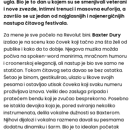
ugla. Bio je to dan u kojem su se smenjivali veterani
i nove zvezde, intimni trenuci i masovna euforija, a
završio se uz jedan od najglasnijih i najenergičnijih
nastupa čitavog festivala.
Za mene je sve počelo na Revolut bini.
Baxter Dury
izašao je na scenu kao čovek koji tačno zna šta želi od
publike i kako da to dobije. Njegova muzika možda
počiva na spoken-word manirima, mračnom humoru
i croonerskoj eleganciji, ali nastup je bio sve samo ne
statičan. Tokom čitavog seta davao se bez ostatka.
Šetao je binom, gestikulirao, ulazio u likove svojih
pesama i ostavljao utisak čoveka koji svaku numeru
proživljava iznova. Veliki deo zasluga pripada i
pratećem bendu koji je zvučao besprekorno. Posebno
se istakla devojka koja je, pored sviranja nekoliko
instrumenata, delila vokalne dužnosti sa Baxterom.
Njihovi dijalozi i vokalna razmena davali su pesmama
dodatnu dinamiku i šarm. Bio je to idealan početak