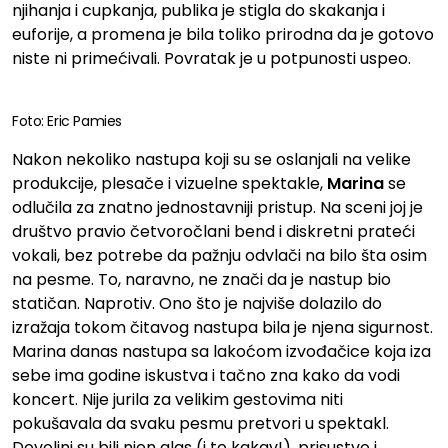
njihanja i cupkanja, publika je stigla do skakanja i
euforije, a promena je bila toliko prirodna da je gotovo
niste ni primećivali. Povratak je u potpunosti uspeo.
Foto: Eric Pamies
Nakon nekoliko nastupa koji su se oslanjali na velike
produkcije, plesače i vizuelne spektakle,
Marina
se
odlučila za znatno jednostavniji pristup. Na sceni joj je
društvo pravio četvoročlani bend i diskretni prateći
vokali, bez potrebe da pažnju odvlači na bilo šta osim
na pesme. To, naravno, ne znači da je nastup bio
statičan. Naprotiv. Ono što je najviše dolazilo do
izražaja tokom čitavog nastupa bila je njena sigurnost.
Marina danas nastupa sa lakoćom izvođačice koja iza
sebe ima godine iskustva i tačno zna kako da vodi
koncert. Nije jurila za velikim gestovima niti
pokušavala da svaku pesmu pretvori u spektakl.
Dovoljni su bili njen glas (i to kakav!), prisustvo i