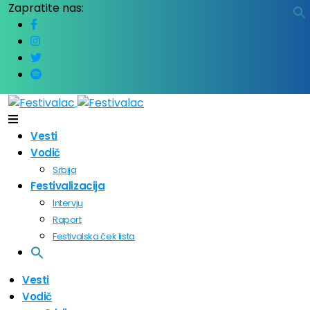
Zapratite nas:
Vesti
Vodič
Srbija
Festivalizacija
Intervju
Raport
Festivalska ček lista
Vesti
Vodič