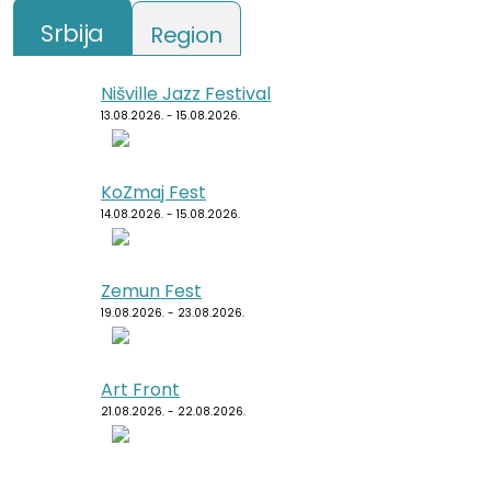
Srbija
Region
Nišville Jazz Festival
Punk Rock Holiday
13.08.2026. - 15.08.2026.
11.08.2026. - 14.08.2026.
KoZmaj Fest
Špancirfest
14.08.2026. - 15.08.2026.
21.08.2026. - 30.08.2026.
Zemun Fest
Sea Dance Festival
19.08.2026. - 23.08.2026.
24.08.2026. - 27.08.2026.
Art Front
Dimensions Festival
21.08.2026. - 22.08.2026.
27.08.2026. - 31.08.2026.