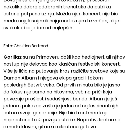
nekoliko dobro odabranih trenutaka da publika
ostane potpuno uz nju. Možda njen koncert nije bio
među najglasnijim ili najgrandioznijim te večeri, ali je
svakako bio jedan od najlepših.
Foto: Christian Bertrand
Gorillaz
su na Primaveru došli kao hedlajneri, ali njihov
nastup nije delovao kao klasičan festivalski koncert.
Više je ličio na putovanje kroz različite svetove koje su
Damon Albarn i njegova ekipa gradili tokom
poslednjih četvrt veka. Od prvih minuta bilo je jasno
da fokus nije samo na hitovima, već na priči koja
povezuje prošlost i sadašnjost benda. Albarn je još
jednom pokazao zašto je jedan od najfascinantnijih
autora svoje generacije. Nije bio frontmen koji
neprestano traži pažnju publike. Naprotiv, kretao se
između klavira, gitare i mikrofona gotovo