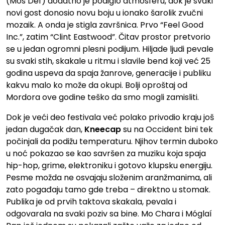
(Mos Def) dodatno je podiglo atmosferu, dok je svaki
novi gost donosio novu boju u ionako šarolik zvučni
mozaik. A onda je stigla završnica. Prvo “Feel Good
Inc.”, zatim “Clint Eastwood”. Čitav prostor pretvorio
se u jedan ogromni plesni podijum. Hiljade ljudi pevale
su svaki stih, skakale u ritmu i slavile bend koji već 25
godina uspeva da spaja žanrove, generacije i publiku
kakvu malo ko može da okupi. Bolji oproštaj od
Mordora ove godine teško da smo mogli zamisliti.
Dok je veći deo festivala već polako privodio kraju još
jedan dugačak dan,
Kneecap
su na Occident bini tek
počinjali da podižu temperaturu. Njihov termin duboko
u noć pokazao se kao savršen za muziku koja spaja
hip-hop, grime, elektroniku i gotovo klupsku energiju.
Pesme možda ne osvajaju složenim aranžmanima, ali
zato pogađaju tamo gde treba – direktno u stomak.
Publika je od prvih taktova skakala, pevala i
odgovarala na svaki poziv sa bine. Mo Chara i Móglaí