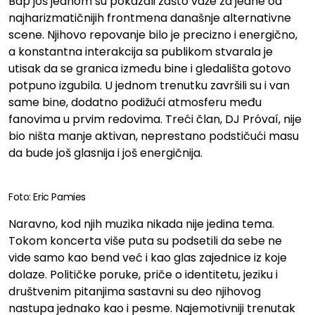
Bap još jednom su pokazali zašto važe za jedne od
najharizmatičnijih frontmena današnje alternativne
scene. Njihovo repovanje bilo je precizno i energično,
a konstantna interakcija sa publikom stvarala je
utisak da se granica između bine i gledališta gotovo
potpuno izgubila. U jednom trenutku završili su i van
same bine, dodatno podižući atmosferu među
fanovima u prvim redovima. Treći član, DJ Próvaí, nije
bio ništa manje aktivan, neprestano podstičući masu
da bude još glasnija i još energičnija.
Foto: Eric Pamies
Naravno, kod njih muzika nikada nije jedina tema.
Tokom koncerta više puta su podsetili da sebe ne
vide samo kao bend već i kao glas zajednice iz koje
dolaze. Političke poruke, priče o identitetu, jeziku i
društvenim pitanjima sastavni su deo njihovog
nastupa jednako kao i pesme. Najemotivniji trenutak