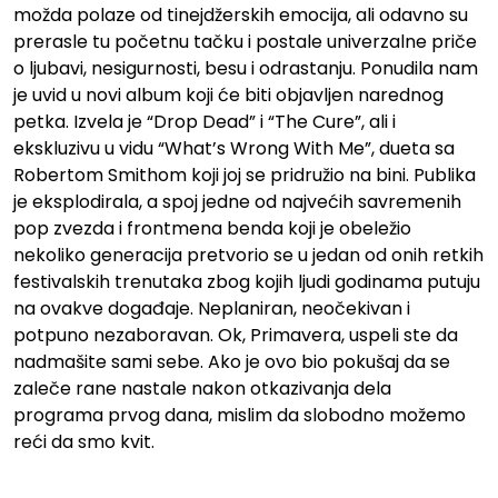
možda polaze od tinejdžerskih emocija, ali odavno su
prerasle tu početnu tačku i postale univerzalne priče
o ljubavi, nesigurnosti, besu i odrastanju. Ponudila nam
je uvid u novi album koji će biti objavljen narednog
petka. Izvela je “Drop Dead” i “The Cure”, ali i
ekskluzivu u vidu “What’s Wrong With Me”, dueta sa
Robertom Smithom koji joj se pridružio na bini. Publika
je eksplodirala, a spoj jedne od najvećih savremenih
pop zvezda i frontmena benda koji je obeležio
nekoliko generacija pretvorio se u jedan od onih retkih
festivalskih trenutaka zbog kojih ljudi godinama putuju
na ovakve događaje. Neplaniran, neočekivan i
potpuno nezaboravan. Ok, Primavera, uspeli ste da
nadmašite sami sebe. Ako je ovo bio pokušaj da se
zaleče rane nastale nakon otkazivanja dela
programa prvog dana, mislim da slobodno možemo
reći da smo kvit.