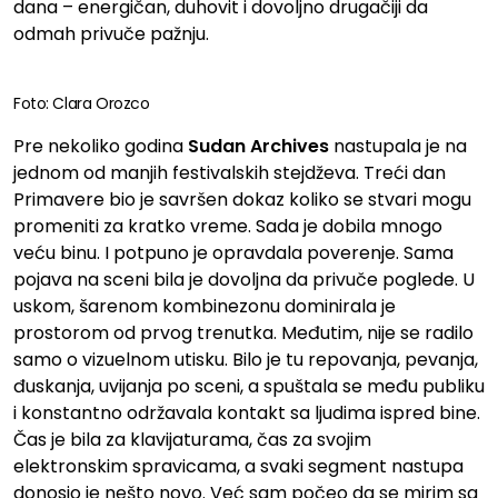
dana – energičan, duhovit i dovoljno drugačiji da
odmah privuče pažnju.
Foto: Clara Orozco
Pre nekoliko godina
Sudan Archives
nastupala je na
jednom od manjih festivalskih stejdževa. Treći dan
Primavere bio je savršen dokaz koliko se stvari mogu
promeniti za kratko vreme. Sada je dobila mnogo
veću binu. I potpuno je opravdala poverenje. Sama
pojava na sceni bila je dovoljna da privuče poglede. U
uskom, šarenom kombinezonu dominirala je
prostorom od prvog trenutka. Međutim, nije se radilo
samo o vizuelnom utisku. Bilo je tu repovanja, pevanja,
đuskanja, uvijanja po sceni, a spuštala se među publiku
i konstantno održavala kontakt sa ljudima ispred bine.
Čas je bila za klavijaturama, čas za svojim
elektronskim spravicama, a svaki segment nastupa
donosio je nešto novo. Već sam počeo da se mirim sa