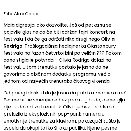
Foto: Clara Orozco
Mala digresija, ako dozvolite. Još od petka su se
pojavile glasine da će biti održan tajni koncert na
festivalu. I da će ga održati niko drugi nego
Olivia
Rodrigo
. Prošlogodišnja hedlajnerka Glastonbury
festivala na fazon četvrtoj bini po veličini??? Tokom
dana stigla je potvrda – Olivia Rodrigo dolazi na
festival. U tom trenutku postalo je jasno da ne
govorimo o običnom dodatku programu, već o
jednom od najvećih trenutaka čitavog vikenda.
Od prvog izlaska bilo je jasno da publika zna svaku reč.
Pesme su se smenjivale bez praznog hoda, a energija
nije padala ni za trenutak. Olivia je bez problema
prelazila iz eksplozivnih pop-pank numera u
emotivnije trenutke za klavirom, pokazujući zašto je
uspela da okupi toliko široku publiku. Njene pesme