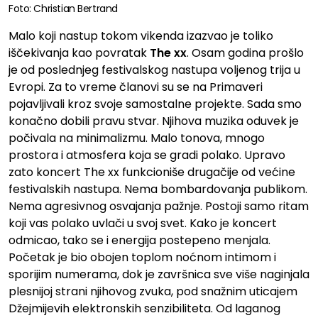
Foto: Christian Bertrand
Malo koji nastup tokom vikenda izazvao je toliko
iščekivanja kao povratak
The xx
. Osam godina prošlo
je od poslednjeg festivalskog nastupa voljenog trija u
Evropi. Za to vreme članovi su se na Primaveri
pojavljivali kroz svoje samostalne projekte. Sada smo
konačno dobili pravu stvar. Njihova muzika oduvek je
počivala na minimalizmu. Malo tonova, mnogo
prostora i atmosfera koja se gradi polako. Upravo
zato koncert The xx funkcioniše drugačije od većine
festivalskih nastupa. Nema bombardovanja publikom.
Nema agresivnog osvajanja pažnje. Postoji samo ritam
koji vas polako uvlači u svoj svet. Kako je koncert
odmicao, tako se i energija postepeno menjala.
Početak je bio obojen toplom noćnom intimom i
sporijim numerama, dok je završnica sve više naginjala
plesnijoj strani njihovog zvuka, pod snažnim uticajem
Džejmijevih elektronskih senzibiliteta. Od laganog