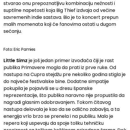
stvarao onu prepoznatljivu kombinaciju nežnosti i
suptilne napetosti koja Big Thief izdvaja od većine
savremenih indie sastava. Bio je to koncert prepun
malih momenata koji će fanovima ostati u dugom
sećanju.
Foto: Eric Pamies
Little Simz
je još jedan primer izvođača čiji je rast
publika Primavere mogla da prati iz prve ruke. Od
nastupa na Cupra stejdžu pre nekoliko godina stigla je
do najveće festivalske bine. Dodatne simpatije
pokupila je pojavivši se u dresu španske
reprezentacije, što publika naravno nije propustila da
nagradi glasnim odobravanjem. Tokom čitavog
nastupa delovala je kao da se odlično zabavlja, a ta
energija vrlo brzo se prenela i na publiku. Malo je
repera koji uspevaju da spoje toliku tehničku