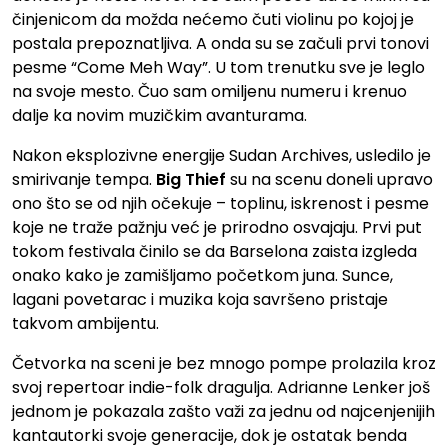
činjenicom da možda nećemo čuti violinu po kojoj je
postala prepoznatljiva. A onda su se začuli prvi tonovi
pesme “Come Meh Way”. U tom trenutku sve je leglo
na svoje mesto. Čuo sam omiljenu numeru i krenuo
dalje ka novim muzičkim avanturama.
Nakon eksplozivne energije Sudan Archives, usledilo je
smirivanje tempa.
Big Thief
su na scenu doneli upravo
ono što se od njih očekuje – toplinu, iskrenost i pesme
koje ne traže pažnju već je prirodno osvajaju. Prvi put
tokom festivala činilo se da Barselona zaista izgleda
onako kako je zamišljamo početkom juna. Sunce,
lagani povetarac i muzika koja savršeno pristaje
takvom ambijentu.
Četvorka na sceni je bez mnogo pompe prolazila kroz
svoj repertoar indie-folk dragulja. Adrianne Lenker još
jednom je pokazala zašto važi za jednu od najcenjenijih
kantautorki svoje generacije, dok je ostatak benda