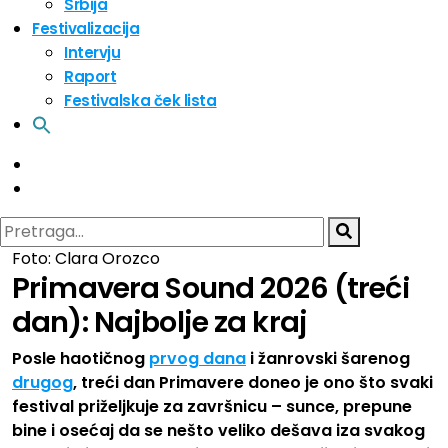
Srbija
Festivalizacija
Intervju
Raport
Festivalska ček lista
Foto: Clara Orozco
Primavera Sound 2026 (treći
dan): Najbolje za kraj
Posle haotičnog
prvog dana
i žanrovski šarenog
drugog
, treći dan Primavere doneo je ono što svaki
festival priželjkuje za završnicu – sunce, prepune
bine i osećaj da se nešto veliko dešava iza svakog