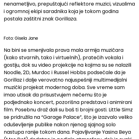
nenametljivo, prepuštajući reflektore muzici, vizualima
i ogromnoj ekipi saradnika koja je tokom godina
postala zaštitni znak Gorillaza.
Foto: Gisela Jane
Na bini se smenjivala prava mala armija muzičara
(kako stvarnih, tako i virtuelnih), pratećih vokala i
gostiju, dok su video projekcije na kojima su se nalazili
Noodle, 2D, Murdoc i Russel Hobbs podsećale da je
Gorillaz i dalje verovatno najuspešniji multimedijalni
muzički projekat modernog doba. Sve vreme sam
imao utisak da prisustvujem nečemu što je
podjednako koncert, pozorišna predstava i animirani
film. Posebnu draž dali su baš ti brojni gosti. Little Simz
se pridružila na “Garage Palace”, što je izazvalo veliko
oduševljenje publike nakon njenog sjajnog solo
nastupa ranije tokom dana. Pojavljivanje Yasina Beya