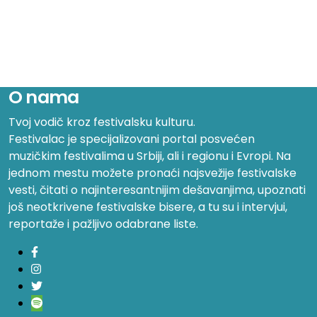
O nama
Tvoj vodič kroz festivalsku kulturu.
Festivalac je specijalizovani portal posvećen
muzičkim festivalima u Srbiji, ali i regionu i Evropi. Na
jednom mestu možete pronaći najsvežije festivalske
vesti, čitati o najinteresantnijim dešavanjima, upoznati
još neotkrivene festivalske bisere, a tu su i intervjui,
reportaže i pažljivo odabrane liste.