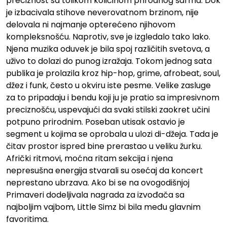
preciznost sa tolikom količinom prirodnog šarma. Dok
je izbacivala stihove neverovatnom brzinom, nije
delovala ni najmanje opterećeno njihovom
kompleksnošću. Naprotiv, sve je izgledalo tako lako.
Njena muzika oduvek je bila spoj različitih svetova, a
uživo to dolazi do punog izražaja. Tokom jednog sata
publika je prolazila kroz hip-hop, grime, afrobeat, soul,
džez i funk, često u okviru iste pesme. Velike zasluge
za to pripadaju i bendu koji ju je pratio sa impresivnom
preciznošću, uspevajući da svaki stilski zaokret učini
potpuno prirodnim. Poseban utisak ostavio je
segment u kojima se oprobala u ulozi di-džeja. Tada je
čitav prostor ispred bine prerastao u veliku žurku.
Afrički ritmovi, moćna ritam sekcija i njena
nepresušna energija stvarali su osećaj da koncert
neprestano ubrzava. Ako bi se na ovogodišnjoj
Primaveri dodeljivala nagrada za izvođača sa
najboljim vajbom, Little Simz bi bila među glavnim
favoritima.