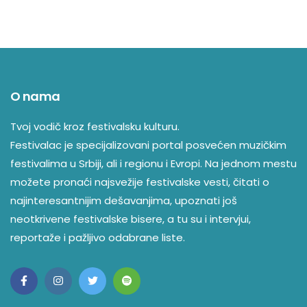
O nama
Tvoj vodič kroz festivalsku kulturu.
Festivalac je specijalizovani portal posvećen muzičkim
festivalima u Srbiji, ali i regionu i Evropi. Na jednom mestu
možete pronaći najsvežije festivalske vesti, čitati o
najinteresantnijim dešavanjima, upoznati još
neotkrivene festivalske bisere, a tu su i intervjui,
reportaže i pažljivo odabrane liste.