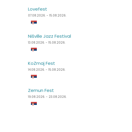
Lovefest
Lake Fest
07.08.2026. - 15.08.2026.
07.08.2026. - 09.08.2026.
Nišville Jazz Festival
Summer Well
13.08.2026. - 15.08.2026.
07.08.2026. - 09.08.2026.
KoZmaj Fest
Punk Rock Holiday
14.08.2026. - 15.08.2026.
11.08.2026. - 14.08.2026.
Zemun Fest
Špancirfest
19.08.2026. - 23.08.2026.
21.08.2026. - 30.08.2026.