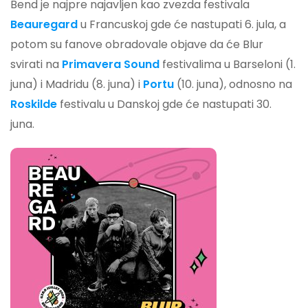
Bend je najpre najavljen kao zvezda festivala
Beauregard
u Francuskoj gde će nastupati 6. jula, a
potom su fanove obradovale objave da će Blur
svirati na
Primavera Sound
festivalima u Barseloni (1.
juna) i Madridu (8. juna) i
Portu
(10. juna), odnosno na
Roskilde
festivalu u Danskoj gde će nastupati 30.
juna.