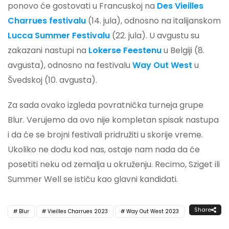
ponovo će gostovati u Francuskoj na
Des Vieilles
Charrues festivalu
(14. jula), odnosno na italijanskom
Lucca Summer Festivalu
(22. jula). U avgustu su
zakazani nastupi na
Lokerse Feestenu
u Belgiji (8.
avgusta), odnosno na festivalu
Way Out West
u
Švedskoj (10. avgusta).
Za sada ovako izgleda povratnička turneja grupe
Blur. Verujemo da ovo nije kompletan spisak nastupa
i da će se brojni festivali pridružiti u skorije vreme.
Ukoliko ne dođu kod nas, ostaje nam nada da će
posetiti neku od zemalja u okruženju. Recimo, Sziget ili
Summer Well se ističu kao glavni kandidati.
Share
Blur
Vieilles Charrues 2023
Way Out West 2023