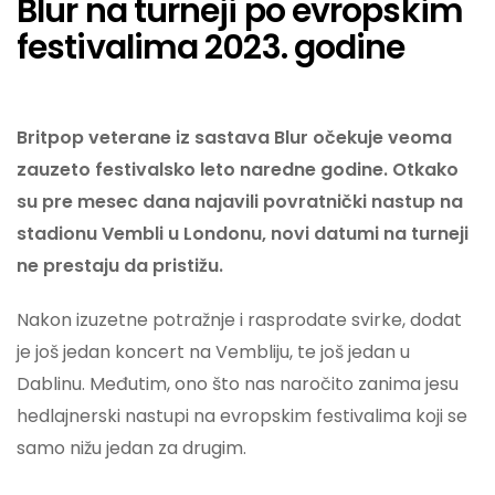
Blur na turneji po evropskim
festivalima 2023. godine
Britpop veterane iz sastava Blur očekuje veoma
zauzeto festivalsko leto naredne godine. Otkako
su pre mesec dana najavili povratnički nastup na
stadionu Vembli u Londonu, novi datumi na turneji
ne prestaju da pristižu.
Nakon izuzetne potražnje i rasprodate svirke, dodat
je još jedan koncert na Vembliju, te još jedan u
Dablinu. Međutim, ono što nas naročito zanima jesu
hedlajnerski nastupi na evropskim festivalima koji se
samo nižu jedan za drugim.