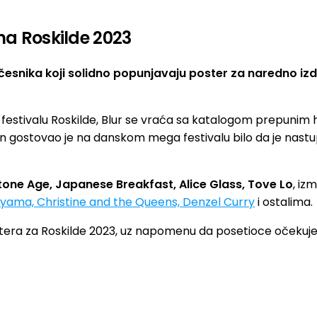
 na Roskilde 2023
esnika koji solidno popunjavaju poster za naredno izdan
stivalu Roskilde, Blur se vraća sa katalogom prepunim hit
n gostovao je na danskom mega festivalu bilo da je nastup
tone Age, Japanese Breakfast, Alice Glass, Tove Lo
, iz
yama, Christine and the Queens, Denzel Curry
i ostalima.
era za Roskilde 2023, uz napomenu da posetioce očekuje 