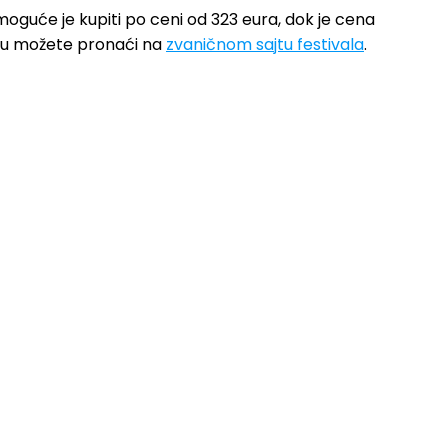
 moguće je kupiti po ceni od 323 eura, dok je cena
apu možete pronaći na
zvaničnom sajtu festivala
.