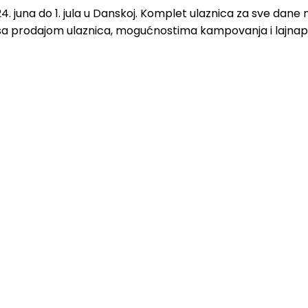
24. juna do 1. jula u Danskoj. Komplet ulaznica za sve dane
zi sa prodajom ulaznica, mogućnostima kampovanja i lajn