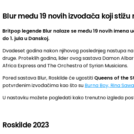
Blur među 19 novih izvođača koji stižu
Britpop legende Blur nalaze se među 19 novih imena uč
do 1. jula u Danskoj.
Dvadeset godina nakon njihovog poslednjeg nastupa na fe
druge. Proteklih godina, lider ovog sastava Damon Albar
Africa Express and The Orchestra of Syrian Musicians.
Pored sastava Blur, Roskilde će ugostiti
Queens of the S
potvrđenim izvođačima kao što su
Burna Boy, Rina Sawa
U nastavku možete pogledati kako trenutno izgleda post
Roskilde 2023