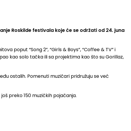
je Roskilde festivala koje će se održati od 24. juna
ova poput “Song 2”, “Girls & Boys”, “Coffee & TV” i
ao kao solo tačka ili sa projektima kao što su
Gorillaz,
među ostalih. Pomenuti muzičari pridružuju se već
još preko 150 muzičkih pojačanja.