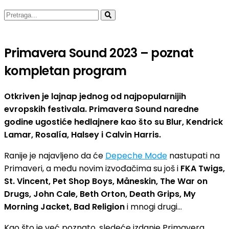
Primavera Sound 2023 – poznat
kompletan program
Otkriven je lajnap jednog od najpopularnijih
evropskih festivala. Primavera Sound naredne
godine ugostiće hedlajnere kao što su Blur, Kendrick
Lamar, Rosalía, Halsey i Calvin Harris.
Ranije je najavljeno da će
Depeche Mode
nastupati na
Primaveri, a među novim izvođačima su još i
FKA Twigs,
St. Vincent, Pet Shop Boys, Måneskin, The War on
Drugs, John Cale, Beth Orton, Death Grips, My
Morning Jacket, Bad Religion
i mnogi drugi…
Kao što je već poznato, sledeće izdanje Primavera