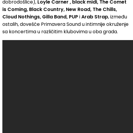
dobrodošlice),
Loyle Carner , black midi, The Comet
is Coming, Black Country, New Road, The Chills,
Cloud Nothings, Gilla Band, PUP
i
Arab Strap
, između
ostalih, dovešće Primavera Sound u intimnije okruženje
sa koncertima u različitim klubovima u oba grada.