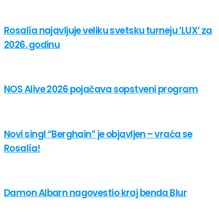
Rosalía najavljuje veliku svetsku turneju ‘LUX’ za
2026. godinu
NOS Alive 2026 pojačava sopstveni program
Novi singl “Berghain” je objavljen – vraća se
Rosalía!
Damon Albarn nagovestio kraj benda Blur