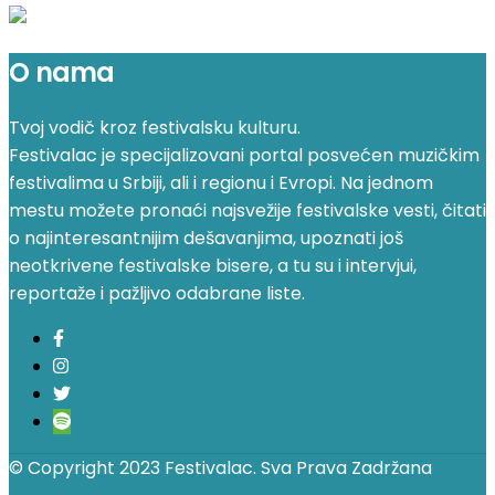
O nama
Tvoj vodič kroz festivalsku kulturu.
Festivalac je specijalizovani portal posvećen muzičkim
festivalima u Srbiji, ali i regionu i Evropi. Na jednom
mestu možete pronaći najsvežije festivalske vesti, čitati
o najinteresantnijim dešavanjima, upoznati još
neotkrivene festivalske bisere, a tu su i intervjui,
reportaže i pažljivo odabrane liste.
© Copyright 2023 Festivalac. Sva Prava Zadržana