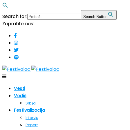
Search for:
Search Button
Zapratite nas:
Vesti
Vodič
Srbija
Festivalizacija
Intervju
Raport