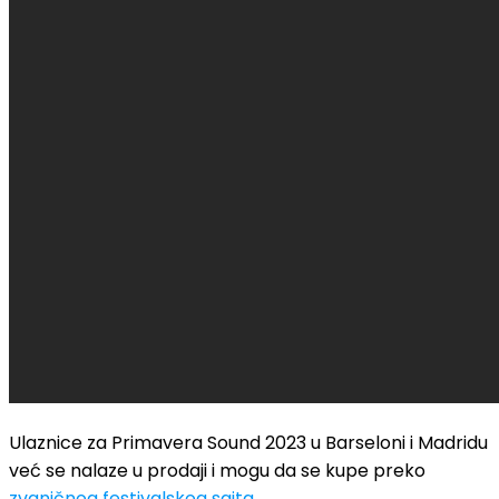
Ulaznice za Primavera Sound 2023 u Barseloni i Madridu
već se nalaze u prodaji i mogu da se kupe preko
zvaničnog festivalskog sajta
.