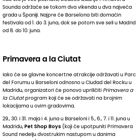
Sounda održaće se tokom dva vikenda u dva najveća
grada u Španiji. Najpre će Barselona biti domaćin
festivala od 1. do 3. juna, dok se potom sve seli u Madrid
od 8. do 10. juna.
Primavera a la Ciutat
Iako će se glavne koncertne atrakcije održavati u Parc
del Forumu u Barseloni odnosno u Ciudad del Rocku u
Madridu, organizatori će ponovo upriličiti
Primavera a
la Ciutat
program koji će se održavati na brojnim
lokacijama u ovim gradovima.
29., 30. i 31. maja i 4. juna u Barseloni i 5., 6., 7. i 11. juna u
Madridu,
Pet Shop Boys
(koji će upotpuniti Primavera
Sound nedelju dvostrukim nastupom u danima