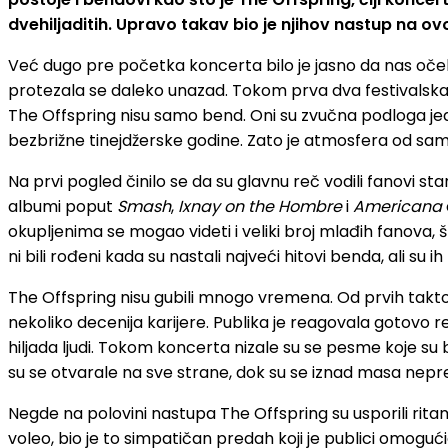
dvehiljaditih. Upravo takav bio je njihov nastup na 
Već dugo pre početka koncerta bilo je jasno da nas očeku
protezala se daleko unazad. Tokom prva dva festivalska da
The Offspring nisu samo bend. Oni su zvučna podloga jednog
bezbrižne tinejdžerske godine. Zato je atmosfera od sam
Na prvi pogled činilo se da su glavnu reč vodili fanovi sta
albumi poput
Smash
,
Ixnay on the Hombre
i
Americana
okupljenima se mogao videti i veliki broj mlađih fanova,
ni bili rođeni kada su nastali najveći hitovi benda, ali su i
The Offspring nisu gubili mnogo vremena. Od prvih taktova 
nekoliko decenija karijere. Publika je reagovala gotovo re
hiljada ljudi. Tokom koncerta nizale su se pesme koje su 
su se otvarale na sve strane, dok su se iznad masa nepres
Negde na polovini nastupa The Offspring su usporili rita
voleo, bio je to simpatičan predah koji je publici omog