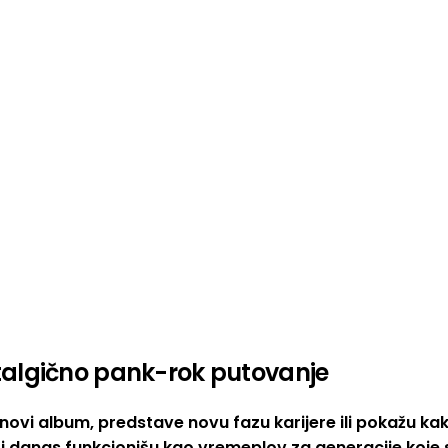
talgično pank-rok putovanje
novi album, predstave novu fazu karijere ili pokažu ka
erti danas funkcionišu kao vremeplov za generacije koje