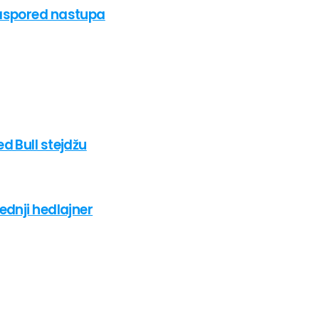
raspored nastupa
d Bull stejdžu
ednji hedlajner