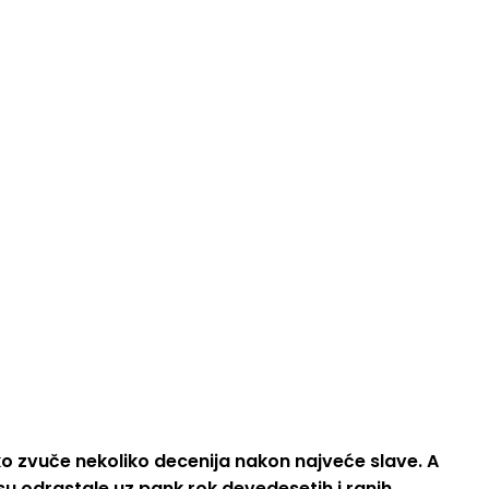
ko zvuče nekoliko decenija nakon najveće slave. A
 su odrastale uz pank rok devedesetih i ranih