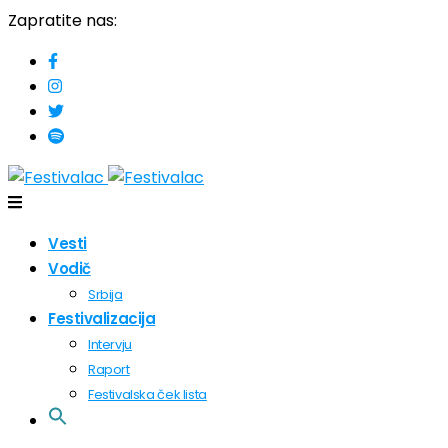
Zapratite nas:
Vesti
Vodič
Srbija
Festivalizacija
Intervju
Raport
Festivalska ček lista