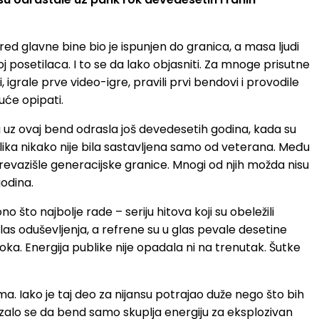
ed glavne bine bio je ispunjen do granica, a masa ljudi
 posetilaca. I to se da lako objasniti. Za mnoge prisutne
igrale prve video-igre, pravili prvi bendovi i provodile
uće opipati.
a su uz ovaj bend odrasla još devedesetih godina, kada su
blika nikako nije bila sastavljena samo od veterana. Među
revazišle generacijske granice. Mnogi od njih možda nisu
godina.
što najbolje rade – seriju hitova koji su obeležili
alas oduševljenja, a refrene su u glas pevale desetine
ka. Energija publike nije opadala ni na trenutak. Šutke
. Iako je taj deo za nijansu potrajao duže nego što bih
zalo se da bend samo skuplja energiju za eksplozivan