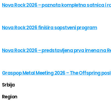
Nova Rock 2026 – poznata kompletna satnica i 
Nova Rock 2026 finišira sopstveni program
Nova Rock 2026 – predstavljena prva imena na Re
Graspop Metal Meeting 2026 – The Offspring posl
Srbija
Region