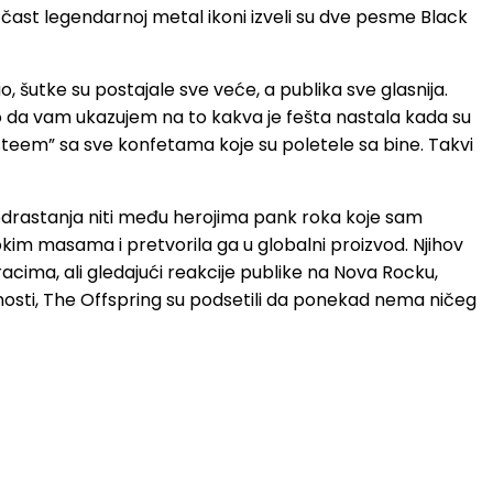
čast legendarnoj metal ikoni izveli su dve pesme Black
 šutke su postajale sve veće, a publika sve glasnija.
go da vam ukazujem na to kakva je fešta nastala kada su
 Esteem” sa sve konfetama koje su poletele sa bine. Takvi
 odrastanja niti među herojima pank roka koje sam
okim masama i pretvorila ga u globalni proizvod. Njihov
acima, ali gledajući reakcije publike na Nova Rocku,
ćnosti, The Offspring su podsetili da ponekad nema ničeg