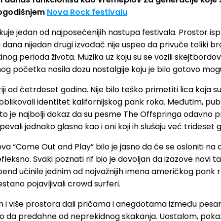
ovogodišnjem
Nova Rock festivalu
.
je jedan od najposećenijih nastupa festivala. Prostor ispr
na nijedan drugi izvođač nije uspeo da privuče toliki broj
 perioda života. Muzika uz koju su se vozili skejtbordovi, 
og početka nosila dozu nostalgije koju je bilo gotovo mog
riji od četrdeset godina. Nije bilo teško primetiti lica koj
oblikovali identitet kalifornijskog pank roka. Međutim, pu
 što je najbolji dokaz da su pesme The Offspringa odavno p
h pevali jednako glasno kao i oni koji ih slušaju već trideset 
“Come Out and Play” bilo je jasno da će se osloniti na ono 
fleksno. Svaki poznati rif bio je dovoljan da izazove novi t
bend učinile jednim od najvažnijih imena američkog pank ro
tano pojavljivali crowd surferi.
m i više prostora dali pričama i anegdotama između pesama
ućio da predahne od neprekidnog skakanja. Uostalom, poka