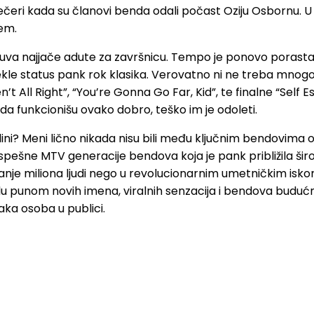
čeri kada su članovi benda odali počast Oziju Osbornu. U 
jem.
čuva najjače adute za završnicu. Tempo je ponovo porastao,
stekle status pank rok klasika. Verovatno ni ne treba mno
’t All Right”, “You’re Gonna Go Far, Kid”, te finalne “Self
da funkcionišu ovako dobro, teško im je odoleti.
dini? Meni lično nikada nisu bili među ključnim bendovima
uspešne MTV generacije bendova koja je pank približila šir
nje miliona ljudi nego u revolucionarnim umetničkim iskor
valu punom novih imena, viralnih senzacija i bendova budu
aka osoba u publici.