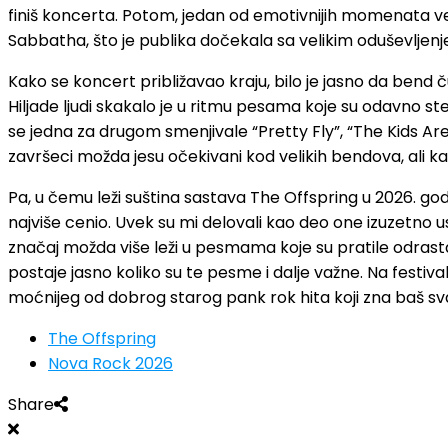
finiš koncerta. Potom, jedan od emotivnijih momenata ve
Sabbatha, što je publika dočekala sa velikim oduševljen
Kako se koncert približavao kraju, bilo je jasno da bend 
Hiljade ljudi skakalo je u ritmu pesama koje su odavno 
se jedna za drugom smenjivale “Pretty Fly”, “The Kids Aren
završeci možda jesu očekivani kod velikih bendova, ali ka
Pa, u čemu leži suština sastava The Offspring u 2026. go
najviše cenio. Uvek su mi delovali kao deo one izuzetno 
značaj možda više leži u pesmama koje su pratile odrasta
postaje jasno koliko su te pesme i dalje važne. Na festi
moćnijeg od dobrog starog pank rok hita koji zna baš sv
The Offspring
Nova Rock 2026
Share