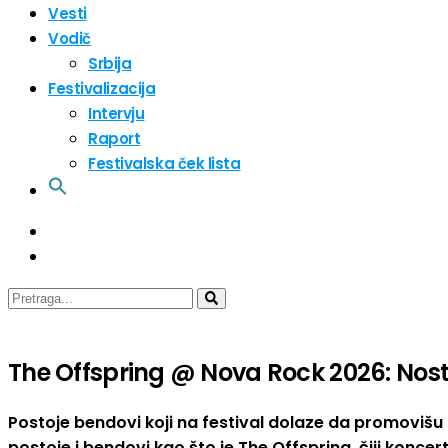
Vesti
Vodič
Srbija
Festivalizacija
Intervju
Raport
Festivalska ček lista
The Offspring @ Nova Rock 2026: Nos
Postoje bendovi koji na festival dolaze da promovišu 
postoje i bendovi kao što je The Offspring, čiji konc