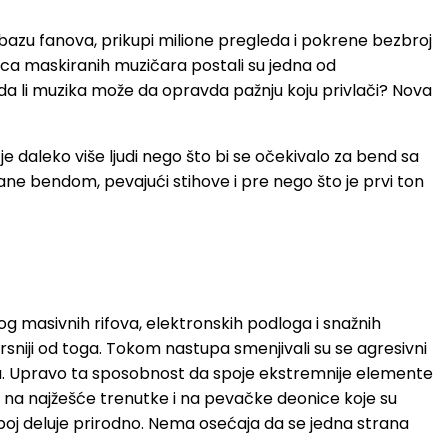
bazu fanova, prikupi milione pregleda i pokrene bezbroj
ica maskiranih muzičara postali su jedna od
e: da li muzika može da opravda pažnju koju privlači? Nova
 daleko više ljudi nego što bi se očekivalo za bend sa
sane bendom, pevajući stihove i pre nego što je prvi ton
 masivnih rifova, elektronskih podloga i snažnih
rsniji od toga. Tokom nastupa smenjivali su se agresivni
kožu. Upravo ta sposobnost da spoje ekstremnije elemente
 na najžešće trenutke i na pevačke deonice koje su
poj deluje prirodno. Nema osećaja da se jedna strana