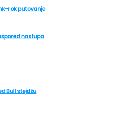
nk-rok putovanje
raspored nastupa
d Bull stejdžu