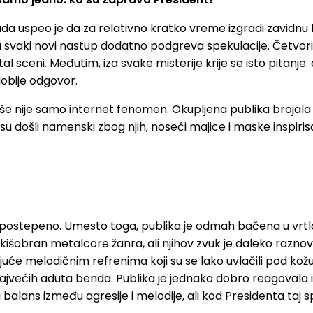
da uspeo je da za relativno kratko vreme izgradi zavidnu 
 a svaki novi nastup dodatno podgreva spekulacije. Četvor
al sceni. Međutim, iza svake misterije krije se isto pitanj
 dobije odgovor.
e nije samo internet fenomen. Okupljena publika brojala je
 su došli namenski zbog njih, noseći majice i maske inspiri
postepeno. Umesto toga, publika je odmah bačena u vrtlog
kišobran metalcore žanra, ali njihov zvuk je daleko raznov
ađujuće melodičnim refrenima koji su se lako uvlačili pod 
jvećih aduta benda. Publika je jednako dobro reagovala i
lans između agresije i melodije, ali kod Presidenta taj s