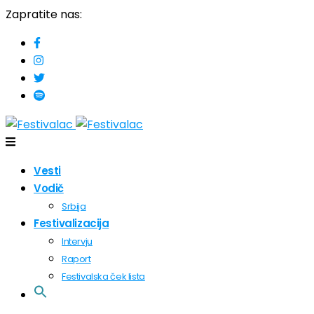
Zapratite nas:
Vesti
Vodič
Srbija
Festivalizacija
Intervju
Raport
Festivalska ček lista