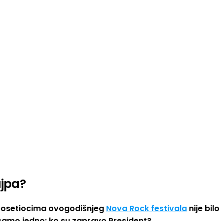
ajpa?
 posetiocima ovogodišnjeg
Nova Rock festivala
nije bil
amo jedno: ko su zapravo President?