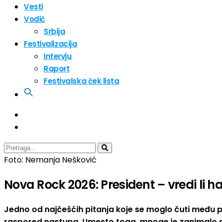
Vesti
Vodič
Srbija
Festivalizacija
Intervju
Raport
Festivalska ček lista
Foto: Nemanja Nešković
Nova Rock 2026: President – vredi li h
Jedno od najčešćih pitanja koje se moglo čuti među
raspored nastupa. Umesto toga, mnoge je zanimalo s