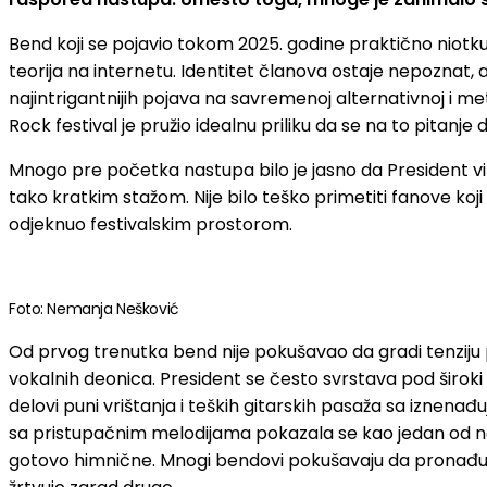
Bend koji se pojavio tokom 2025. godine praktično niotku
teorija na internetu. Identitet članova ostaje nepoznat,
najintrigantnijih pojava na savremenoj alternativnoj i met
Rock festival je pružio idealnu priliku da se na to pitanje
Mnogo pre početka nastupa bilo je jasno da President viš
tako kratkim stažom. Nije bilo teško primetiti fanove koji
odjeknuo festivalskim prostorom.
Foto: Nemanja Nešković
Od prvog trenutka bend nije pokušavao da gradi tenziju 
vokalnih deonica. President se često svrstava pod široki 
delovi puni vrištanja i teških gitarskih pasaža sa iznen
sa pristupačnim melodijama pokazala se kao jedan od na
gotovo himnične. Mnogi bendovi pokušavaju da pronađu ba