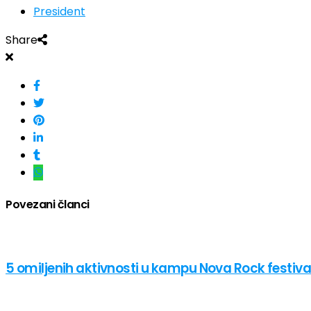
President
Share
Povezani članci
5 omiljenih aktivnosti u kampu Nova Rock festiva