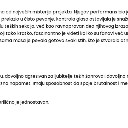
jedna od najvećih misterija projekta. Njegov performans b
 prelazio u čisto pevanje, kontrola glasa ostavljala je sna
u teških sekcija, već kao ravnopravan deo njihovog izraza
i tako kratko, fascinantno je videti koliko su fanovi već u
ama masa je pevala gotovo svaki stih, što je stvaralo at
 dovoljno agresivan za ljubitelje težih žanrova i dovoljno 
zna napamet. Imaju sposobnost da spoje brutalnost i melod
rilično je jednostavan.