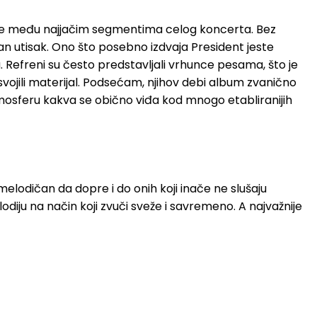
io je među najjačim segmentima celog koncerta. Bez
žan utisak. Ono što posebno izdvaja President jeste
. Refreni su često predstavljali vrhunce pesama, što je
svojili materijal. Podsećam, njihov debi album zvanično
mosferu kakva se obično viđa kod mnogo etabliranijih
melodičan da dopre i do onih koji inače ne slušaju
iju na način koji zvuči sveže i savremeno. A najvažnije