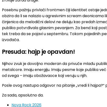
žrtvuje zarad druge.
Posebnu pažnju privlači frontmen čiji identitet ostaje 
obzira da li se nalazio u agresivnim scream deonicama ili
činjenica da melodični delovi ne deluju kao predah izmeđ
publika potvrđivala glasnim pevanjem. Za bend koji postoj
tek treba da se pojavi u septembru. Tokom pojedinih pes
izvođača.
Presuda: hajp je opavdan!
Njihov zvuk je dovoljno moderan da privuče mlađu publiku,
metalcore. Imaju energiju. Imaju pesme koje publika već 
od svega – imaju obožavaoce koji veruju u njih.
Posle ovog nastupa odgovor na pitanje „vredi li hajpa?“ p
Za sada, apsolutno da.
Nova Rock 2026