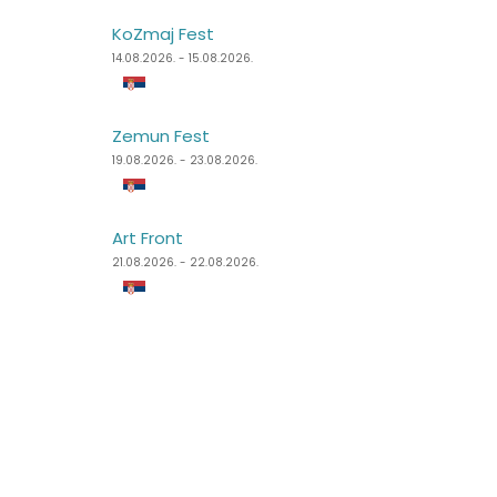
KoZmaj Fest
Špancirfest
14.08.2026. - 15.08.2026.
21.08.2026. - 30.08.2026.
Zemun Fest
Sea Dance Festival
19.08.2026. - 23.08.2026.
24.08.2026. - 27.08.2026.
Art Front
Dimensions Festival
21.08.2026. - 22.08.2026.
27.08.2026. - 31.08.2026.