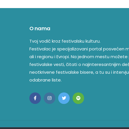
O nama
Tvoj vodič kroz festivalsku kulturu.
Festivalac je specijalizovani portal posvećen mu
ali i regionu i Evropi. Na jednom mestu možete 
festivalske vesti, čitati o najinteresantnijim d
neotkrivene festivalske bisere, a tu su i intervjui
odabrane liste.