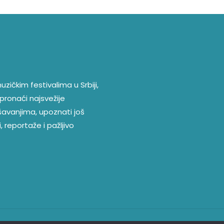
zičkim festivalima u Srbiji,
pronaći najsvežije
ešavanjima, upoznati još
, reportaže i pažljivo