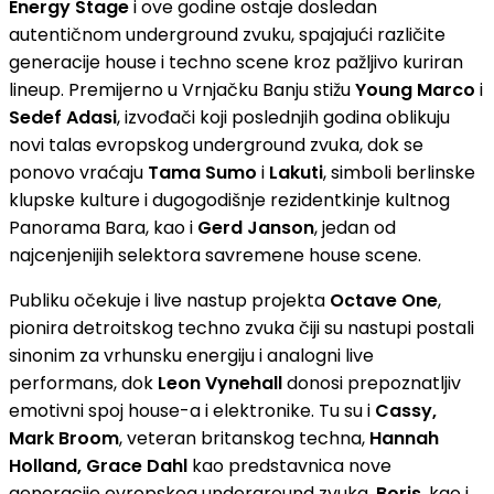
Energy Stage
i ove godine ostaje dosledan
autentičnom underground zvuku, spajajući različite
generacije house i techno scene kroz pažljivo kuriran
lineup. Premijerno u Vrnjačku Banju stižu
Young Marco
i
Sedef Adasi
, izvođači koji poslednjih godina oblikuju
novi talas evropskog underground zvuka, dok se
ponovo vraćaju
Tama Sumo
i
Lakuti
, simboli berlinske
klupske kulture i dugogodišnje rezidentkinje kultnog
Panorama Bara, kao i
Gerd Janson
, jedan od
najcenjenijih selektora savremene house scene.
Publiku očekuje i live nastup projekta
Octave One
,
pionira detroitskog techno zvuka čiji su nastupi postali
sinonim za vrhunsku energiju i analogni live
performans, dok
Leon Vynehall
donosi prepoznatljiv
emotivni spoj house-a i elektronike. Tu su i
Cassy,
Mark Broom
, veteran britanskog techna,
Hannah
Holland, Grace Dahl
kao predstavnica nove
generacije evropskog underground zvuka,
Boris
, kao i