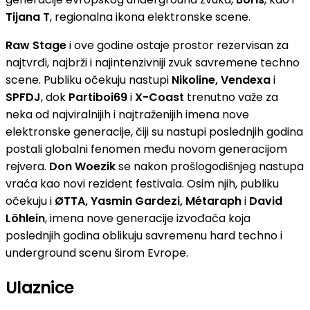
Tijana T
, regionalna ikona elektronske scene.
Raw Stage
i ove godine ostaje prostor rezervisan za
najtvrđi, najbrži i najintenzivniji zvuk savremene techno
scene. Publiku očekuju nastupi
Nikoline, Vendexa
i
SPFDJ
, dok
Partiboi69
i
X-Coast
trenutno važe za
neka od najviralnijih i najtraženijih imena nove
elektronske generacije, čiji su nastupi poslednjih godina
postali globalni fenomen među novom generacijom
rejvera.
Don Woezik
se nakon prošlogodišnjeg nastupa
vraća kao novi rezident festivala. Osim njih, publiku
očekuju i
ØTTA, Yasmin Gardezi, Métaraph
i
David
Löhlein
, imena nove generacije izvođača koja
poslednjih godina oblikuju savremenu hard techno i
underground scenu širom Evrope.
Ulaznice