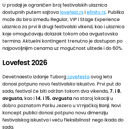
U prodaji je ograničen broj festivalskih ulaznica
dostupnih putem sajtova
lovefest.rs
i
efinity.rs
. Publika
može da bira između Regular, VIP i Stage Experience
ulaznica za prvi ili drugi festivalski vikend, kao i ulaznica
koje omogućavaju dolazak tokom oba avgustovska
termina. Aktuelni kontingent trenutno je dostupan po
najpovoljnijim cenama uz mogućnost uštede i do 60%.
Lovefest 2026
Devetnaesto izdanje Tuborg
Lovefesta
ovog leta
donosi potpuno novo festivalsko iskustvo. Prvi put do
sada, festival će biti održan tokom dva vikenda,
7. i 8.
avgusta
, kao i
14. i 15. avgusta
na staroj lokaciji u
dobro poznatom Parku Jezero u Vrnjačkoj Banji. Novi
koncept publici donosi potpuno novu dimenziju
festivalskog iskustva i veću fleksibilnost nego ikada do
sada.