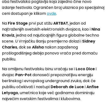
oba festivalska poglavlja koja zajedno čine novo
izdanje festivala. Ograničen broj ulaznica po specijalnoj
ceni dostupan je klikom
ovde
.
Na
Fire Stage
prvi put stižu
ARTBAT
, jedan od
najtraženijih svetskih elektronskih dvojaca, kao i
Nina
Kraviz
, jedna od najuticajnijih figura globalne techno
scene. U Vrnjačku Banju premijerno dolazi i
Sidney
Charles
, dok se
Alisha
nakon zapaženog
prošlogodišnjeg debija ponovo vraća pred domaću
publiku.
Na omiljenu festivalsku binu vraćaju se i
Loco Dice
i
dvojac
Pan-Pot
donoseći prepoznatljivu energiju
berlinskog i evropskog underground zvuka, dok će
publiku očekivati i nastupi
Deborah de Luce
i
Anfise
Letyago
, umetnica koje već godinama dominiraju
najvećim svetskim festivalima i klubovima.