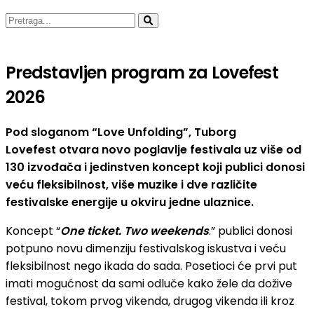
Predstavljen program za Lovefest
2026
Pod sloganom “Love Unfolding”, Tuborg
Lovefest otvara novo poglavlje festivala uz više od
130 izvođača i jedinstven koncept koji publici donosi
veću fleksibilnost, više muzike i dve različite
festivalske energije u okviru jedne ulaznice.
Koncept “
One ticket. Two weekends
.” publici donosi
potpuno novu dimenziju festivalskog iskustva i veću
fleksibilnost nego ikada do sada. Posetioci će prvi put
imati mogućnost da sami odluče kako žele da dožive
festival, tokom prvog vikenda, drugog vikenda ili kroz