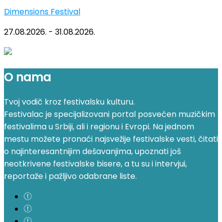
Dimensions Festival
27.08.2026. - 31.08.2026.
O nama
Tvoj vodič kroz festivalsku kulturu.
Festivalac je specijalizovani portal posvećen muzičkim
festivalima u Srbiji, ali i regionu i Evropi. Na jednom
mestu možete pronaći najsvežije festivalske vesti, čitati
o najinteresantnijim dešavanjima, upoznati još
neotkrivene festivalske bisere, a tu su i intervjui,
reportaže i pažljivo odabrane liste.