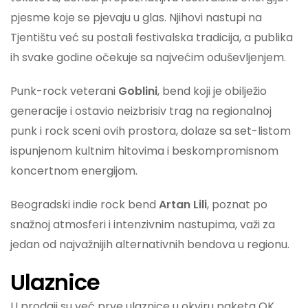
pjesme koje se pjevaju u glas. Njihovi nastupi na
Tjentištu već su postali festivalska tradicija, a publika
ih svake godine očekuje sa najvećim oduševljenjem.
Punk-rock veterani
Goblini
, bend koji je obilježio
generacije i ostavio neizbrisiv trag na regionalnoj
punk i rock sceni ovih prostora, dolaze sa set-listom
ispunjenom kultnim hitovima i beskompromisnom
koncertnom energijom.
Beogradski indie rock bend
Artan Lili
, poznat po
snažnoj atmosferi i intenzivnim nastupima, važi za
jedan od najvažnijih alternativnih bendova u regionu.
Ulaznice
U prodaji su već prve ulaznice u okviru paketa OK