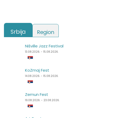
Srbija
Region
Nišville Jazz Festival
Punk Rock Holiday
13.08.2026. - 15.08.2026.
11.08.2026. - 14.08.2026.
KoZmaj Fest
Špancirfest
14.08.2026. - 15.08.2026.
21.08.2026. - 30.08.2026.
Zemun Fest
Sea Dance Festival
19.08.2026. - 23.08.2026.
24.08.2026. - 27.08.2026.