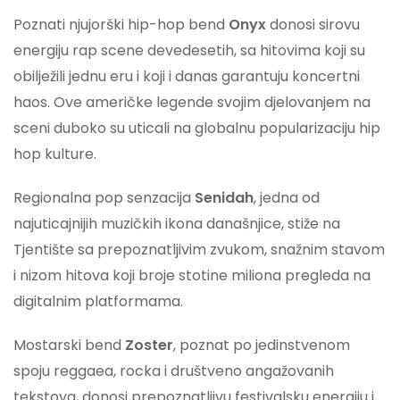
Poznati njujorški hip-hop bend
Onyx
donosi sirovu
energiju rap scene devedesetih, sa hitovima koji su
obilježili jednu eru i koji i danas garantuju koncertni
haos. Ove američke legende svojim djelovanjem na
sceni duboko su uticali na globalnu popularizaciju hip
hop kulture.
Regionalna pop senzacija
Senidah
, jedna od
najuticajnijih muzičkih ikona današnjice, stiže na
Tjentište sa prepoznatljivim zvukom, snažnim stavom
i nizom hitova koji broje stotine miliona pregleda na
digitalnim platformama.
Mostarski bend
Zoster
, poznat po jedinstvenom
spoju reggaea, rocka i društveno angažovanih
tekstova, donosi prepoznatljivu festivalsku energiju i