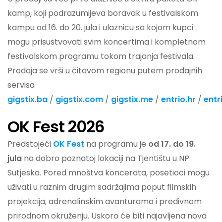
kamp, koji podrazumijeva boravak u festivalskom
kampu od 16. do 20. jula i ulaznicu sa kojom kupci
mogu prisustvovati svim koncertima i kompletnom
festivalskom programu tokom trajanja festivala.
Prodaja se vrši u čitavom regionu putem prodajnih
servisa
gigstix.ba
/
gigstix.com
/
gigstix.me
/
entrio.hr
/
entri
OK Fest 2026
Predstojeći
OK Fest
na programu je
od 17. do 19.
jula
na dobro poznatoj lokaciji na Tjentištu u NP
Sutjeska. Pored mnoštva koncerata, posetioci mogu
uživati u raznim drugim sadržajima poput filmskih
projekcija, adrenalinskim avanturama i predivnom
prirodnom okruženju. Uskoro će biti najavljena nova