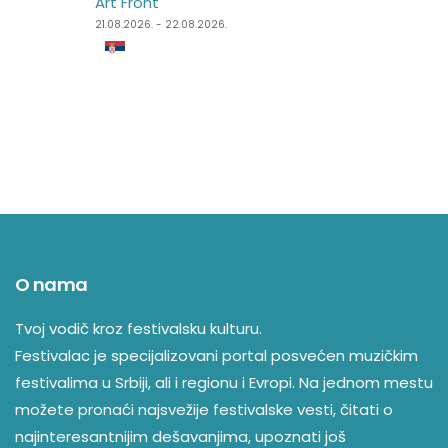
Art Front
Dimensions Festival
21.08.2026. - 22.08.2026.
27.08.2026. - 31.08.2026.
O nama
Tvoj vodič kroz festivalsku kulturu.
Festivalac je specijalizovani portal posvećen muzičkim
festivalima u Srbiji, ali i regionu i Evropi. Na jednom mestu
možete pronaći najsvežije festivalske vesti, čitati o
najinteresantnijim dešavanjima, upoznati još