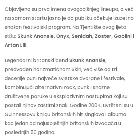
Objavljena su prva imena ovogodišnjeg lineupa, a već
na samom startu jasno je da publiku očekuje izuzetno
snažan festivalski program. Na Tjentište ovog ljeta
stižu:
Skunk Anansie, Onyx, Senidah, Zoster, Goblini i
Artan Lili.
Legendarni britanski bend
Skunk Anansie
,
predvođen harizmatičnom Skin, već više od tri
decenije puni najveće svjetske dvorane i festivale,
kombinujući alternativni rock, punk i snažne
društvene poruke u eksplozivnim nastupima koji su
postali njihov zaštitni znak. Godine 2004. uvršteni su u
Guinnessovu knjigu britanskih hit singlova i albuma
kao jedan od najuspješnijih britanskih izvođača u
poslednjih 50 godina.