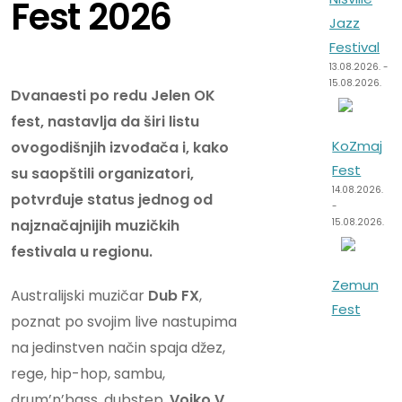
Fest 2026
Jazz
Summer
Festival
Well
13.08.2026. -
07.08.2026.
15.08.2026.
-
Dvanaesti po redu Jelen OK
09.08.2026.
fest, nastavlja da širi listu
KoZmaj
ovogodišnjih izvođača i, kako
Punk
Fest
su saopštili organizatori,
Rock
14.08.2026.
potvrđuje status jednog od
-
Holiday
najznačajnijih muzičkih
15.08.2026.
11.08.2026. -
14.08.2026.
festivala u regionu.
Zemun
Australijski muzičar
Dub FX
,
Špancirfest
Fest
poznat po svojim live nastupima
21.08.2026. -
19.08.2026.
na jedinstven način spaja džez,
30.08.2026.
-
23.08.2026.
rege, hip-hop, sambu,
drum’n’bass, dubstep.
Vojko V
,