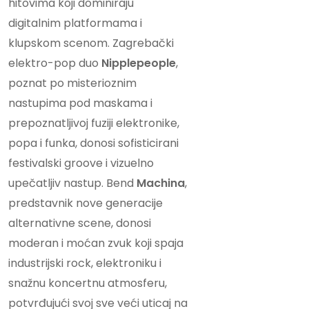
hitovima koji dominiraju
digitalnim platformama i
klupskom scenom. Zagrebački
elektro-pop duo
Nipplepeople
,
poznat po misterioznim
nastupima pod maskama i
prepoznatljivoj fuziji elektronike,
popa i funka, donosi sofisticirani
festivalski groove i vizuelno
upečatljiv nastup. Bend
Machina
,
predstavnik nove generacije
alternativne scene, donosi
moderan i moćan zvuk koji spaja
industrijski rock, elektroniku i
snažnu koncertnu atmosferu,
potvrđujući svoj sve veći uticaj na