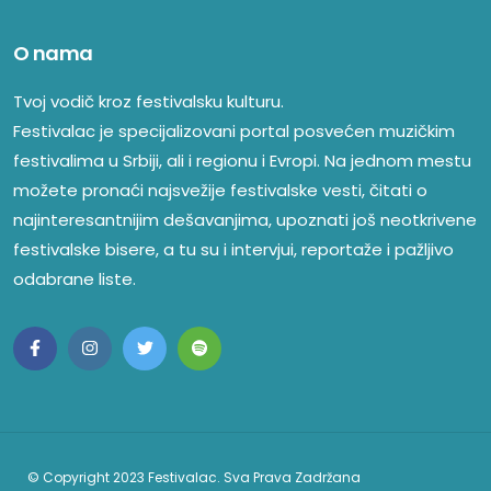
O nama
Tvoj vodič kroz festivalsku kulturu.
Festivalac je specijalizovani portal posvećen muzičkim
festivalima u Srbiji, ali i regionu i Evropi. Na jednom mestu
možete pronaći najsvežije festivalske vesti, čitati o
najinteresantnijim dešavanjima, upoznati još neotkrivene
festivalske bisere, a tu su i intervjui, reportaže i pažljivo
odabrane liste.
© Copyright 2023 Festivalac. Sva Prava Zadržana