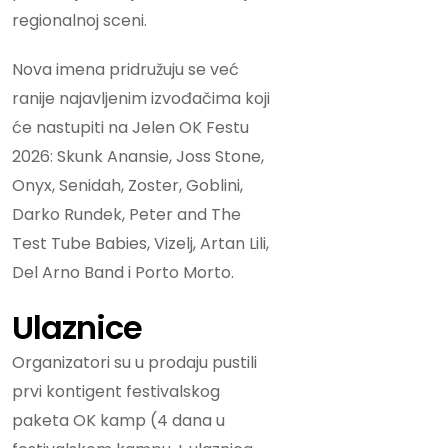
regionalnoj sceni.
Nova imena pridružuju se već
ranije najavljenim izvođačima koji
će nastupiti na Jelen OK Festu
2026: Skunk Anansie, Joss Stone,
Onyx, Senidah, Zoster, Goblini,
Darko Rundek, Peter and The
Test Tube Babies, Vizelj, Artan Lili,
Del Arno Band i Porto Morto.
Ulaznice
Organizatori su u prodaju pustili
prvi kontigent festivalskog
paketa OK kamp (4 dana u