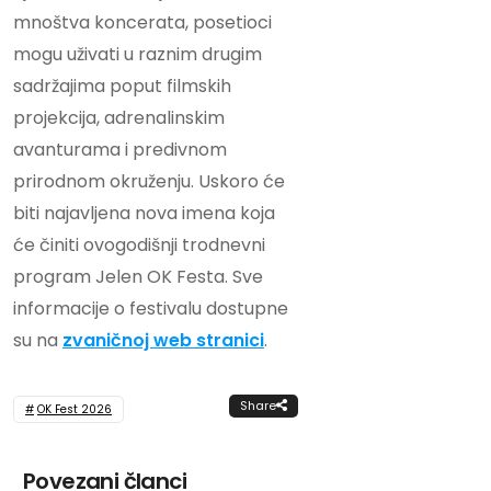
mnoštva koncerata, posetioci
mogu uživati u raznim drugim
sadržajima poput filmskih
projekcija, adrenalinskim
avanturama i predivnom
prirodnom okruženju. Uskoro će
biti najavljena nova imena koja
će činiti ovogodišnji trodnevni
program Jelen OK Festa. Sve
informacije o festivalu dostupne
su na
zvaničnoj web stranici
.
Share
OK Fest 2026
Povezani članci