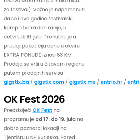
festivalskom kampu + ulaznica
za festival). Važno je napomenuti
da se i ove godine festivalski
kamp otvara dan ranije, u
četvrtak 16. jula. Trenutno je u
prodaji paket čija cena u okviru
EXTRA PONUDE iznosi 83 KM.
Prodaja se vrši u čitavom regionu
putem prodajnih servisa
gigstix.ba
/
gigstix.com
/
gigstix.me
/
entrio.hr
/
entri
OK Fest 2026
Predstojeći
OK Fest
na
programu je
od 17. do 19. jula
na
dobro poznatoj lokaciji na
Tjentištu u NP Sutjeska. Pored