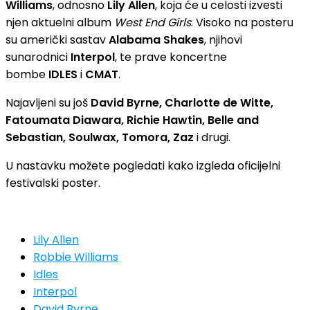
Williams
, odnosno
Lily Allen
, koja će u celosti izvesti
njen aktuelni album
West End Girls
. Visoko na posteru
su američki sastav
Alabama Shakes
, njihovi
sunarodnici
Interpol
, te prave koncertne
bombe
IDLES
i
CMAT
.
Najavljeni su još
David Byrne, Charlotte de Witte,
Fatoumata Diawara, Richie Hawtin, Belle and
Sebastian, Soulwax, Tomora, Zaz
i drugi.
U nastavku možete pogledati kako izgleda oficijelni
festivalski poster.
Lily Allen
Robbie Williams
Idles
Interpol
David Byrne