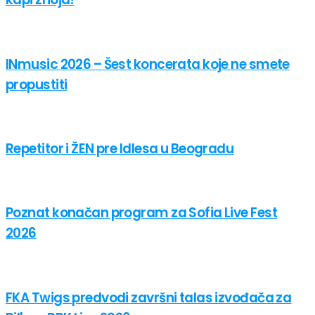
INmusic 2026 – Šest koncerata koje ne smete
propustiti
Repetitor i ŽEN pre Idlesa u Beogradu
Poznat konačan program za Sofia Live Fest
2026
FKA Twigs predvodi završni talas izvođača za