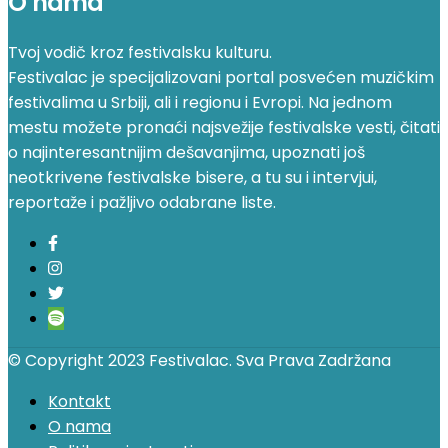
O nama
Tvoj vodič kroz festivalsku kulturu.
Festivalac je specijalizovani portal posvećen muzičkim
festivalima u Srbiji, ali i regionu i Evropi. Na jednom
mestu možete pronaći najsvežije festivalske vesti, čitati
o najinteresantnijim dešavanjima, upoznati još
neotkrivene festivalske bisere, a tu su i intervjui,
reportaže i pažljivo odabrane liste.
© Copyright 2023 Festivalac. Sva Prava Zadržana
Kontakt
O nama