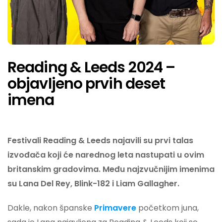
Reading & Leeds 2024 –
objavljeno prvih deset
imena
Festivali Reading & Leeds najavili su prvi talas
izvođača koji će narednog leta nastupati u ovim
britanskim gradovima. Među najzvučnijim imenima
su Lana Del Rey, Blink-182 i Liam Gallagher.
Dakle, nakon španske
Primavere
početkom juna,