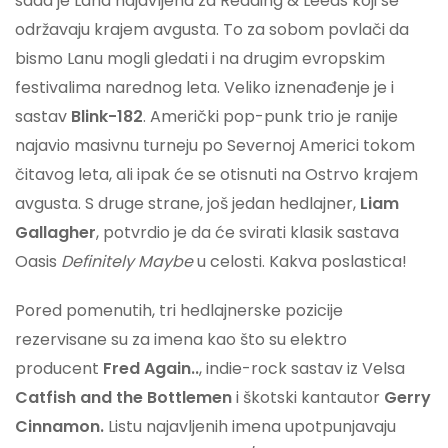
sada je Lana najavljena za Reading & Leeds koji se
održavaju krajem avgusta. To za sobom povlači da
bismo Lanu mogli gledati i na drugim evropskim
festivalima narednog leta. Veliko iznenađenje je i
sastav
Blink-182
. Američki pop-punk trio je ranije
najavio masivnu turneju po Severnoj Americi tokom
čitavog leta, ali ipak će se otisnuti na Ostrvo krajem
avgusta. S druge strane, još jedan hedlajner,
Liam
Gallagher
, potvrdio je da će svirati klasik sastava
Oasis
Definitely Maybe
u celosti. Kakva poslastica!
Pored pomenutih, tri hedlajnerske pozicije
rezervisane su za imena kao što su elektro
producent
Fred Again..
, indie-rock sastav iz Velsa
Catfish and the Bottlemen
i škotski kantautor
Gerry
Cinnamon.
Listu najavljenih imena upotpunjavaju