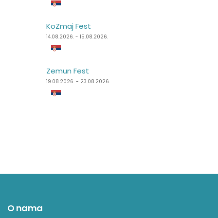
KoZmaj Fest
Punk Rock Holiday
14.08.2026. - 15.08.2026.
11.08.2026. - 14.08.2026.
Zemun Fest
Špancirfest
19.08.2026. - 23.08.2026.
21.08.2026. - 30.08.2026.
O nama