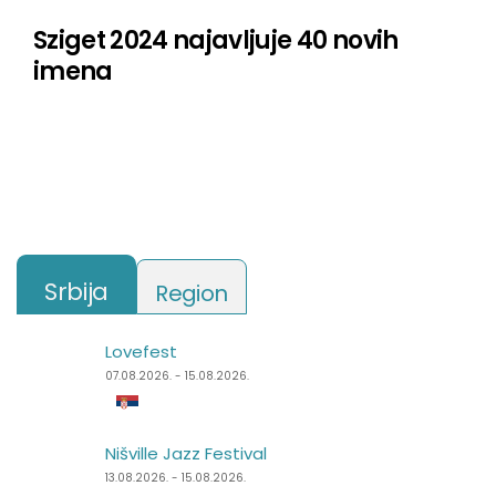
Sziget 2024 najavljuje 40 novih
imena
Srbija
Region
Lovefest
Lake Fest
07.08.2026. - 15.08.2026.
07.08.2026. - 09.08.2026.
Nišville Jazz Festival
Summer Well
13.08.2026. - 15.08.2026.
07.08.2026. - 09.08.2026.