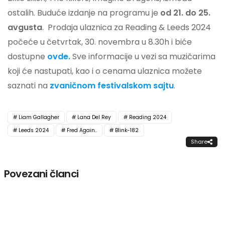
ostalih. Buduće izdanje na programu je
od 21. do 25.
avgusta
. Prodaja ulaznica za Reading & Leeds 2024
počeće u četvrtak, 30. novembra u 8.30h i biće
dostupne
ovde.
Sve informacije u vezi sa muzičarima
koji će nastupati, kao i o cenama ulaznica možete
saznati na
zvaničnom festivalskom sajtu
.
Liam Gallagher
Lana Del Rey
Reading 2024
Leeds 2024
Fred Again..
Blink-182
Share
Povezani članci