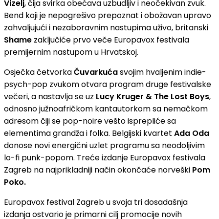
Vizelj
, čija svirka obećava uzbudljiv i neočekivan zvuk.
Bend koji je nepogrešivo prepoznat i obožavan upravo
zahvaljujući i nezaboravnim nastupima uživo, britanski
Shame
zaključiće prvo veče Europavox festivala
premijernim nastupom u Hrvatskoj.
Osječka četvorka
Čuvarkuća
svojim hvaljenim indie-
psych-pop zvukom otvara program druge festivalske
večeri, a nastavlja se uz
Lucy Kruger & The Lost Boys
,
odnosno južnoafričkom kantautorkom sa nemačkom
adresom čiji se pop-noire vešto isprepliće sa
elementima grandža i folka. Belgijski kvartet
Ada Oda
donose novi energični uzlet programu sa neodoljivim
lo-fi punk-popom. Treće izdanje Europavox festivala
Zagreb na najprikladniji način okončaće norveški
Pom
Poko.
Europavox festival Zagreb u svoja tri dosadašnja
izdanja ostvario je primarni cilj promocije novih