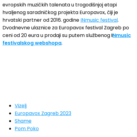
evropskih muzičkih talenata u trogodišnjoj etapi
hvaljenog saradničkog projekta Europavox, čiji je
hrvatski partner od 2016. godine
INmusic festival
.
Dvodnevne ulaznice za Europavox festival Zagreb po
ceni od 20 eura u prodaji su putem službenog
I
Nmusic
festivalskog webshopa
.
Vizelj
Europavox Zagreb 2023
Shame
Pom Poko