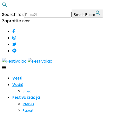
Search for:
Search Button
Zapratite nas:
Vesti
Vodič
Srbija
Festivalizacija
Intervju
Raport