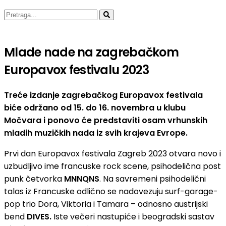
Mlade nade na zagrebačkom
Europavox festivalu 2023
Treće izdanje zagrebačkog Europavox festivala
biće održano od 15. do 16. novembra u klubu
Močvara i ponovo će predstaviti osam vrhunskih
mladih muzičkih nada iz svih krajeva Evrope.
Prvi dan Europavox festivala Zagreb 2023 otvara novo i
uzbudljivo ime francuske rock scene, psihodelična post
punk četvorka
MNNQNS
. Na savremeni psihodelični
talas iz Francuske odlično se nadovezuju surf-garage-
pop trio Dora, Viktoria i Tamara – odnosno austrijski
bend
DIVES.
Iste večeri nastupiće i beogradski sastav