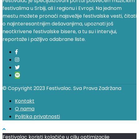
Festivalac je specijalizovani portal posvećen muzičkim
festivalima u Srbiji, ali i regionu i Evropi. Na jednom
mestu možete pronaći najsvežije festivalske vesti, čitati
o najinteresantnijim dešavanjima, upoznati još
neotkrivene festivalske bisere, a tu su i intervjui,
reportaže i pažljivo odabrane liste.
© Copyright 2023 Festivalac. Sva Prava Zadržana
Kontakt
O nama
Politika privatnosti
Festivalac koristi kolačiće u cilju optimizacije