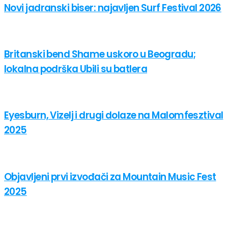
Novi jadranski biser: najavljen Surf Festival 2026
Britanski bend Shame uskoro u Beogradu;
lokalna podrška Ubili su batlera
Eyesburn, Vizelj i drugi dolaze na Malomfesztival
2025
Objavljeni prvi izvođači za Mountain Music Fest
2025