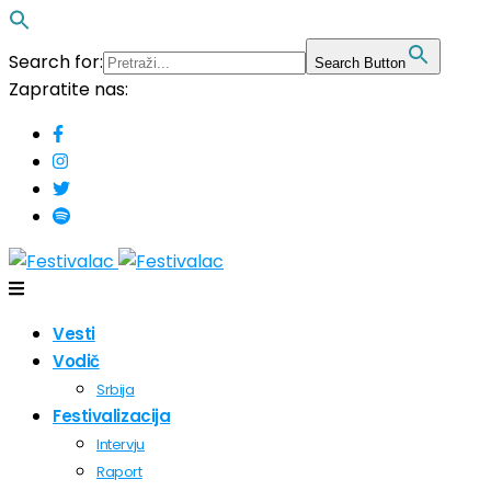
Search for:
Search Button
Zapratite nas:
Vesti
Vodič
Srbija
Festivalizacija
Intervju
Raport