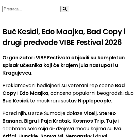
Buč Kesidi, Edo Maajka, Bad Copy i
drugi predvode VIBE Festival 2026
Organizatori VIBE Festivala objavili su kompletan
spisak učesnika koji će krajem jula nastupati u
Kragujevcu.
Proklamovani hedlajneri su veterani rep scene
Bad
Copy
i
Edo Maajka
, odnosno popularni beogradski duo
Buč Kesidi
, te maskirani sastav
Nipplepeople
.
Pored njih, u srce Šumadije dolaze
Vizelj, Stereo
Banana, Bigru i Paja Kratak, Kosmos Trip
. Tu je i
odabrana selekcija di-džejeva među kojima su
Iva
Arifaj, Hunckie, Sonya Mi, Nemansky
i drugi.