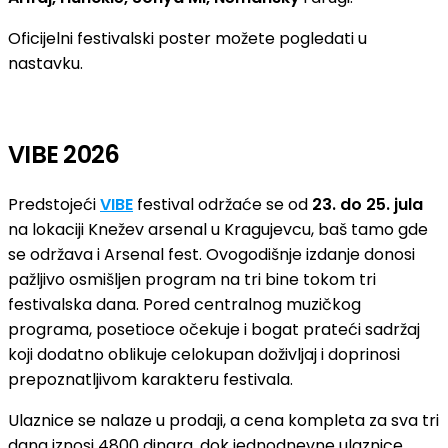
Oficijelni festivalski poster možete pogledati u
nastavku.
VIBE 2026
Predstojeći
VIBE
festival održaće se od
23. do 25. jula
na lokaciji Knežev arsenal u Kragujevcu, baš tamo gde
se održava i Arsenal fest. Ovogodišnje izdanje donosi
pažljivo osmišljen program na tri bine tokom tri
festivalska dana. Pored centralnog muzičkog
programa, posetioce očekuje i bogat prateći sadržaj
koji dodatno oblikuje celokupan doživljaj i doprinosi
prepoznatljivom karakteru festivala.
Ulaznice se nalaze u prodaji, a cena kompleta za sva tri
dana iznosi 4800 dinara, dok jednodnevne ulaznice