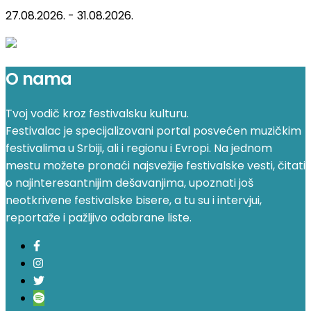
27.08.2026. - 31.08.2026.
O nama
Tvoj vodič kroz festivalsku kulturu.
Festivalac je specijalizovani portal posvećen muzičkim
festivalima u Srbiji, ali i regionu i Evropi. Na jednom
mestu možete pronaći najsvežije festivalske vesti, čitati
o najinteresantnijim dešavanjima, upoznati još
neotkrivene festivalske bisere, a tu su i intervjui,
reportaže i pažljivo odabrane liste.