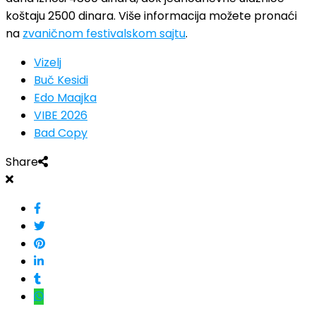
koštaju 2500 dinara. Više informacija možete pronaći
na
zvaničnom festivalskom sajtu
.
Vizelj
Buč Kesidi
Edo Maajka
VIBE 2026
Bad Copy
Share