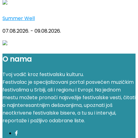
Summer Well
07.08.2026. - 09.08.2026.
O nama
Tvoj vodič kroz festivalsku kulturu.
Festivalac je specijalizovani portal posvećen muzičkim
festivalima u Srbiji, ali i regionu i Evropi. Na jednom
mestu možete pronaći najsvežije festivalske vesti, čitati
o najinteresantnijim dešavanjima, upoznati još
neotkrivene festivalske bisere, a tu su i intervjui,
reportaže i pažljivo odabrane liste.