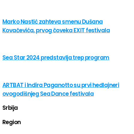
Marko Nastić zahteva smenu Dušana
Kovačevića, prvog čoveka EXIT festivala
Sea Star 2024 predstavlja trep program
ARTBAT i Indira Paganotto su prvi hedlajneri
ovogodišnjeg Sea Dance festivala
Srbija
Region