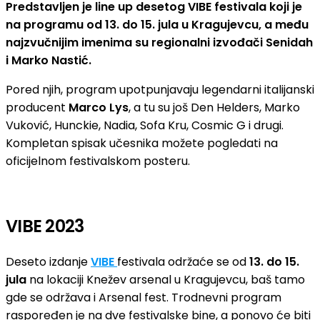
Predstavljen je line up desetog VIBE festivala koji je
na programu od 13. do 15. jula u Kragujevcu, a među
najzvučnijim imenima su regionalni izvođači Senidah
i Marko Nastić.
Pored njih, program upotpunjavaju legendarni italijanski
producent
Marco Lys
, a tu su još Den Helders, Marko
Vuković, Hunckie, Nadia, Sofa Kru, Cosmic G i drugi.
Kompletan spisak učesnika možete pogledati na
oficijelnom festivalskom posteru.
VIBE 2023
Deseto izdanje
VIBE
festivala održaće se od
13. do 15.
jula
na lokaciji Knežev arsenal u Kragujevcu, baš tamo
gde se održava i Arsenal fest. Trodnevni program
raspoređen je na dve festivalske bine, a ponovo će biti