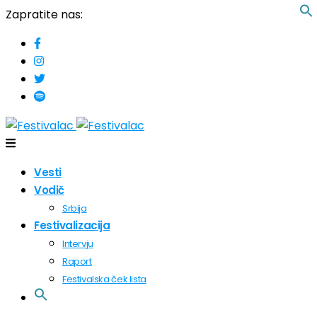
Zapratite nas:
Vesti
Vodič
Srbija
Festivalizacija
Intervju
Raport
Festivalska ček lista