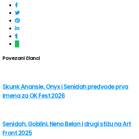
Povezani članci
Skunk Anansie, Onyx i Senidah predvode prva
imena za OK Fest 2026
Senidah, Goblini, Neno Belan i drugi stižu na Art
Front 2025