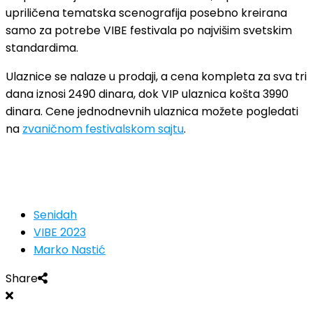
upriličena tematska scenografija posebno kreirana
samo za potrebe VIBE festivala po najvišim svetskim
standardima.
Ulaznice se nalaze u prodaji, a cena kompleta za sva tri
dana iznosi 2490 dinara, dok VIP ulaznica košta 3990
dinara. Cene jednodnevnih ulaznica možete pogledati
na
zvaničnom festivalskom sajtu
.
Senidah
VIBE 2023
Marko Nastić
Share