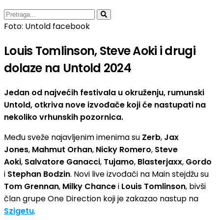
Foto: Untold facebook
Louis Tomlinson, Steve Aoki i drugi
dolaze na Untold 2024
Jedan od najvećih festivala u okruženju, rumunski
Untold, otkriva nove izvođače koji će nastupati na
nekoliko vrhunskih pozornica.
Među sveže najavljenim imenima su
Zerb
,
Jax
Jones
,
Mahmut Orhan
,
Nicky Romero
,
Steve
Aoki
,
Salvatore Ganacci
,
Tujamo
,
Blasterjaxx
,
Gordo
i
Stephan Bodzin
. Novi live izvođači na Main stejdžu su
Tom Grennan
,
Milky Chance
i
Louis Tomlinson
, bivši
član grupe One Direction koji je zakazao nastup na
Szigetu
.