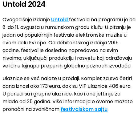
Untold 2024
Ovogodišnje izdanje
Untold
festivala na programu je od
8. do 11. avgusta u rumunskom gradu Klužu. U pitanju je
jedan od popularnijih festivala elektronske muzike u
ovom delu Evrope. Od debitantskog izdanja 2015.
godine, festival je dosledno napredovao na svim
nivoima, uključujući produkciju i rasvetu koji odražavaju
veličinu lajnapa prepunih globalno poznatih izvođača.
Ulaznice se već nalaze u prodaji. Komplet za sva četiri
dana iznosi oko 173 eura, dok su VIP ulaznice 406 eura.
U ponudi su i grupne ulaznice, kao i one jeftinije za
mlađe od 25 godina. Više informacija o ovome možete
pronaćni na zvaničnom
festivalskom sajtu
.