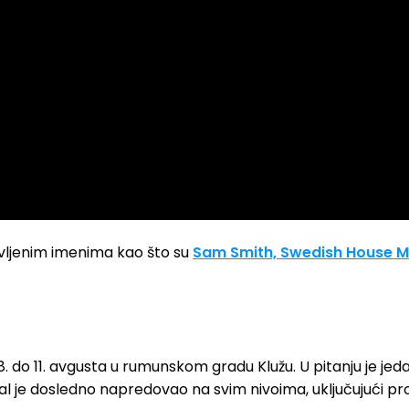
avljenim imenima kao što su
Sam Smith, Swedish House Maf
8. do 11. avgusta u rumunskom gradu Klužu. U pitanju je je
al je dosledno napredovao na svim nivoima, uključujući prod