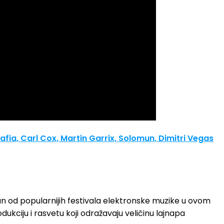
ia, Carl Cox, Martin Garrix,
Solomun, Dimitri Vegas
dan od popularnijih festivala elektronske muzike u ovom
ukciju i rasvetu koji odražavaju veličinu lajnapa