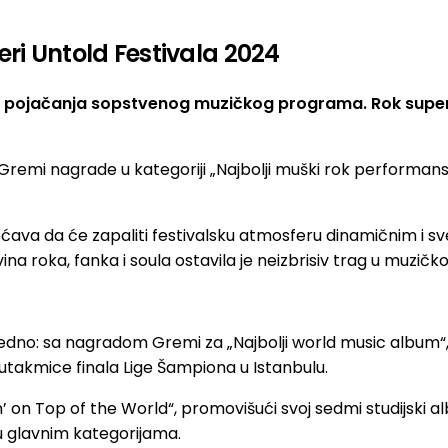
eri Untold Festivala 2024
na pojačanja sopstvenog muzičkog programa. Rok super
e Gremi nagrade u kategoriji „Najbolji muški rok performan
ćava da će zapaliti festivalsku atmosferu dinamičnim i s
oka, fanka i soula ostavila je neizbrisiv trag u muzičkoj i
dno: sa nagradom Gremi za „Najbolji world music album“, jo
 utakmice finala Lige Šampiona u Istanbulu.
n’ on Top of the World“, promovišući svoj sedmi studijski 
 u glavnim kategorijama.