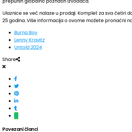
prepunih globalno poznatih izvođača.
Ulaznice se već nalaze u prodaji. Komplet za sva četiri da
25 godina. Više informacija o ovome možete pronaćni 
Burna Boy
Lenny Kravitz
Untold 2024
Share
Povezani članci