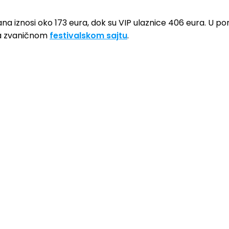
na iznosi oko 173 eura, dok su VIP ulaznice 406 eura. U ponu
na zvaničnom
festivalskom sajtu
.