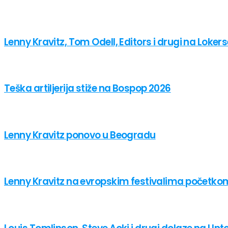
Lenny Kravitz, Tom Odell, Editors i drugi na Loker
Teška artiljerija stiže na Bospop 2026
Lenny Kravitz ponovo u Beogradu
Lenny Kravitz na evropskim festivalima početkom