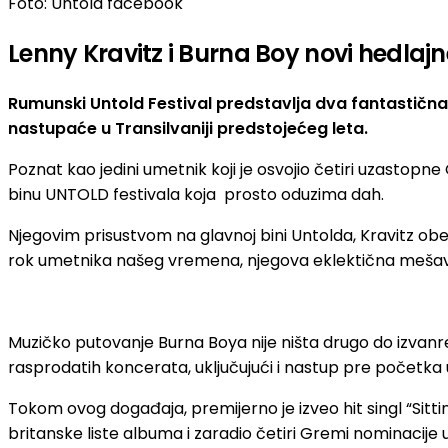
Foto: Untold facebook
Lenny Kravitz i Burna Boy novi hedlajn
Rumunski Untold Festival predstavlja dva fantastič
nastupaće u Transilvaniji predstojećeg leta.
Poznat kao jedini umetnik koji je osvojio četiri uzastopn
binu UNTOLD festivala koja prosto oduzima dah.
Njegovim prisustvom na glavnoj bini Untolda, Kravitz obe
rok umetnika našeg vremena, njegova eklektična mešavina r
Muzičko putovanje Burna Boya nije ništa drugo do izvanre
rasprodatih koncerata, uključujući i nastup pre početka
Tokom ovog događaja, premijerno je izveo hit singl “Sitti
britanske liste albuma i zaradio četiri Gremi nominacije