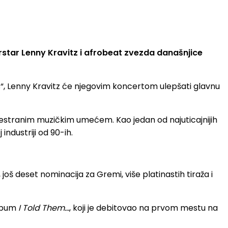
star Lenny Kravitz i afrobeat zvezda današnjice
s“, Lenny Kravitz će njegovim koncertom ulepšati glavnu
vestranim muzičkim umećem. Kao jedan od najuticajnijih
ndustriji od 90-ih.
š deset nominacija za Gremi, više platinastih tiraža i
album
I Told Them…
, koji je debitovao na prvom mestu na