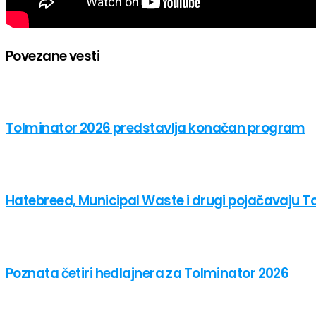
Povezane vesti
Tolminator 2026 predstavlja konačan program
Hatebreed, Municipal Waste i drugi pojačavaju T
Poznata četiri hedlajnera za Tolminator 2026