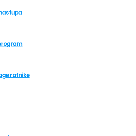
 nastupa
 program
age ratnike