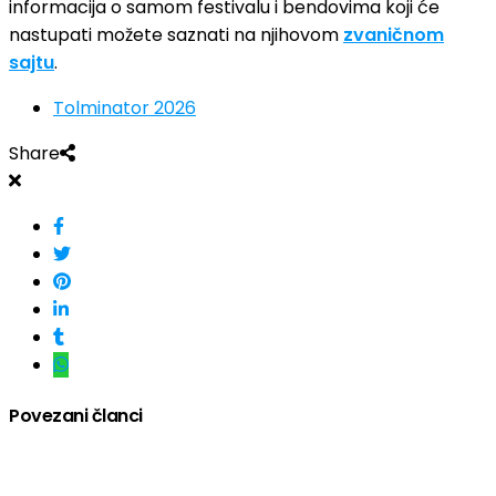
informacija o samom festivalu i bendovima koji će
nastupati možete saznati na njihovom
zvaničnom
sajtu
.
Tolminator 2026
Share
Povezani članci