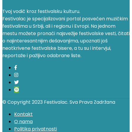
Tvoj vodič kroz festivalsku kulturu.
Festivalac je specijalizovani portal posvećen muzičkim
festivalima u Srbiji, ali i regionu i Evropi. Na jednom
mestu možete pronaći najsvežije festivalske vesti, čitati
o najinteresantnijim dešavanjima, upoznati još
neotkrivene festivalske bisere, a tu su i intervjui,
reportaže i pažljivo odabrane liste.
© Copyright 2023 Festivalac. Sva Prava Zadržana
Kontakt
O nama
Politika privatnosti