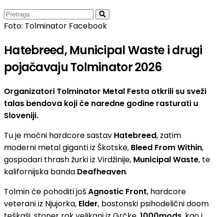
Foto: Tolminator Facebook
Hatebreed, Municipal Waste i drugi
pojačavaju Tolminator 2026
Organizatori Tolminator Metal Festa otkrili su sveži
talas bendova koji će naredne godine rasturati u
Sloveniji.
Tu je moćni hardcore sastav
Hatebreed
, zatim
moderni metal giganti iz Škotske,
Bleed From Within
,
gospodari thrash žurki iz Virdžinije,
Municipal Waste
, te
kalifornijska banda
Deafheaven
.
Tolmin će pohoditi još
Agnostic Front
, hardcore
veterani iz Njujorka,
Elder
, bostonski psihodelični doom
teškaši, stoner rok velikani iz Grčke,
1000mods
, kao i