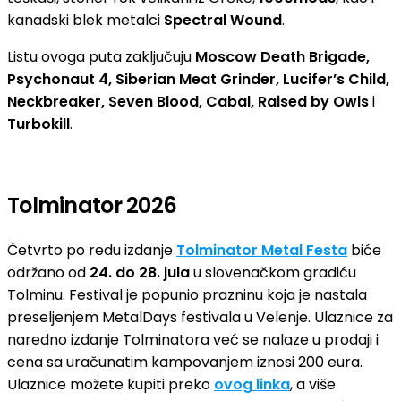
kanadski blek metalci
Spectral Wound
.
Listu ovoga puta zaključuju
Moscow Death Brigade,
Psychonaut 4, Siberian Meat Grinder, Lucifer’s Child,
Neckbreaker, Seven Blood, Cabal, Raised by Owls
i
Turbokill
.
Tolminator 2026
Četvrto po redu izdanje
Tolminator Metal Festa
biće
održano od
24. do 28. jula
u slovenačkom gradiću
Tolminu. Festival je popunio prazninu koja je nastala
preseljenjem MetalDays festivala u Velenje. Ulaznice za
naredno izdanje Tolminatora već se nalaze u prodaji i
cena sa uračunatim kampovanjem iznosi 200 eura.
Ulaznice možete kupiti preko
ovog linka
, a više