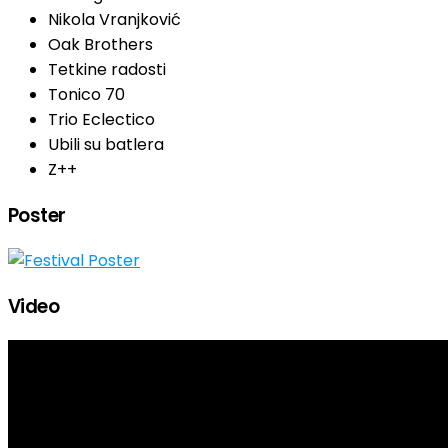
Nikola Vranjković
Oak Brothers
Tetkine radosti
Tonico 70
Trio Eclectico
Ubili su batlera
Z++
Poster
Video