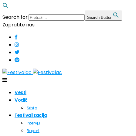
Search for:
Search Button
Zapratite nas:
Vesti
Vodič
Srbija
Festivalizacija
Intervju
Raport