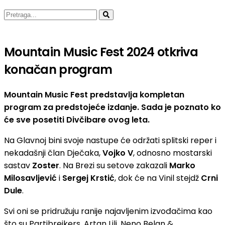
Mountain Music Fest 2024 otkriva
konačan program
Mountain Music Fest predstavlja kompletan
program za predstojeće izdanje. Sada je poznato ko
će sve posetiti Divčibare ovog leta.
Na Glavnoj bini svoje nastupe će održati splitski reper i
nekadašnji član Dječaka,
Vojko V
, odnosno mostarski
sastav
Zoster
. Na Brezi su setove zakazali
Marko
Milosavljević
i
Sergej Krstić
, dok će na Vinil stejdž
Crni
Dule
.
Svi oni se pridružuju ranije najavljenim izvođačima kao
što su Partibrejkers, Artan Lili, Neno Belan &