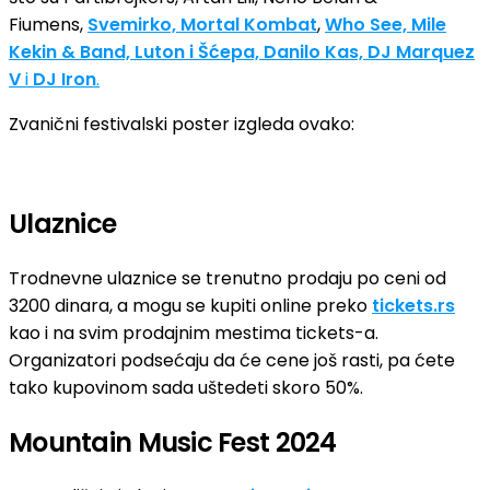
Fiumens,
Svemirko, Mortal Kombat
,
Who See, Mile
Kekin & Band, Luton i Šćepa, Danilo Kas, DJ
Marquez
V
i
DJ Iron
.
Zvanični festivalski poster izgleda ovako:
Ulaznice
Trodnevne ulaznice se trenutno prodaju po ceni od
3200 dinara, a mogu se kupiti online preko
tickets.rs
kao i na svim prodajnim mestima tickets-a.
Organizatori podsećaju da će cene još rasti, pa ćete
tako kupovinom sada uštedeti skoro 50%.
Mountain Music Fest 2024