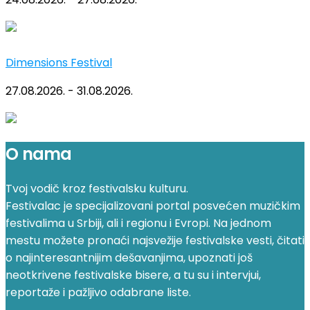
Dimensions Festival
27.08.2026. - 31.08.2026.
O nama
Tvoj vodič kroz festivalsku kulturu.
Festivalac je specijalizovani portal posvećen muzičkim
festivalima u Srbiji, ali i regionu i Evropi. Na jednom
mestu možete pronaći najsvežije festivalske vesti, čitati
o najinteresantnijim dešavanjima, upoznati još
neotkrivene festivalske bisere, a tu su i intervjui,
reportaže i pažljivo odabrane liste.