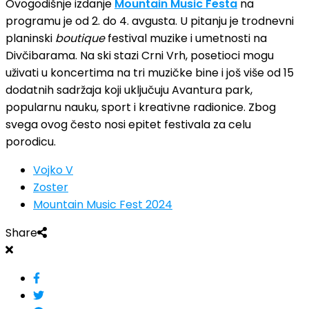
Ovogodišnje izdanje
Mountain Music Festa
na
programu je od 2. do 4. avgusta. U pitanju je trodnevni
planinski
boutique
festival muzike i umetnosti na
Divčibarama. Na ski stazi Crni Vrh, posetioci mogu
uživati u koncertima na tri muzičke bine i još više od 15
dodatnih sadržaja koji uključuju Avantura park,
popularnu nauku, sport i kreativne radionice. Zbog
svega ovog često nosi epitet festivala za celu
porodicu.
Vojko V
Zoster
Mountain Music Fest 2024
Share