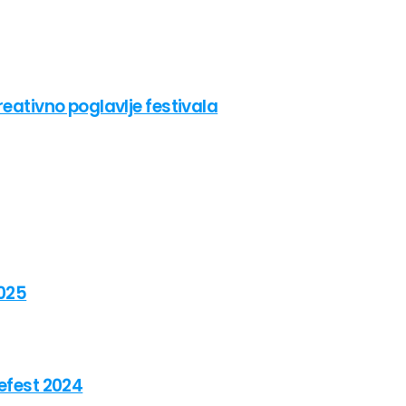
reativno poglavlje festivala
2025
vefest 2024