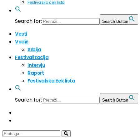
Festivalska ček lista
Search for:
Search Button
Vesti
Vodič
Srbija
Festivalizacija
Intervju
Raport
Festivalska ček lista
Search for:
Search Button