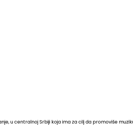
nje, u centralnoj Srbiji koja ima za cilj da promoviše muzi