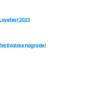
 Lovefest 2023
e festivalske nagrade!