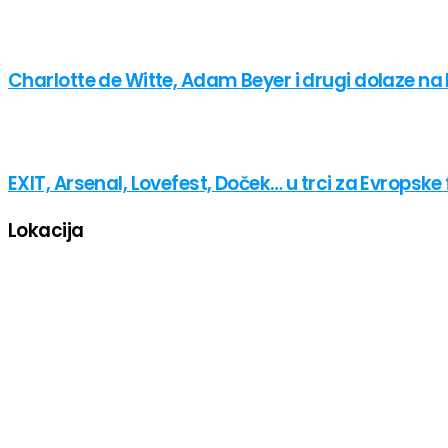
Charlotte de Witte, Adam Beyer i drugi dolaze na
EXIT, Arsenal, Lovefest, Doček… u trci za Evropsk
Lokacija