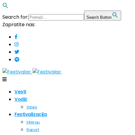
Search for:
Search Button
Zapratite nas:
Vesti
Vodič
Srbija
Festivalizacija
Intervju
Raport