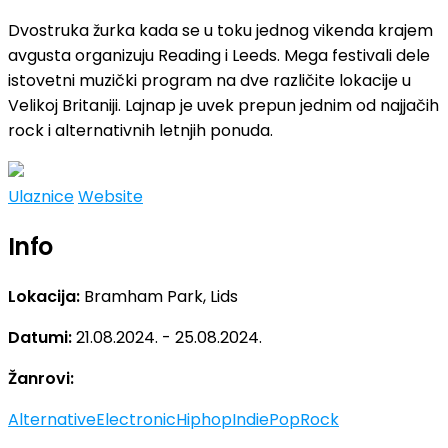
Dvostruka žurka kada se u toku jednog vikenda krajem
avgusta organizuju Reading i Leeds. Mega festivali dele
istovetni muzički program na dve različite lokacije u
Velikoj Britaniji. Lajnap je uvek prepun jednim od najjačih
rock i alternativnih letnjih ponuda.
Ulaznice
Website
Info
Lokacija:
Bramham Park, Lids
Datumi:
21.08.2024. - 25.08.2024.
Žanrovi:
Alternative
Electronic
Hiphop
Indie
Pop
Rock