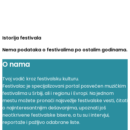
Istorija festivala
Nema podataka o festivalima po ostalim godinama.
O nama
Tvoj vodič kroz festivalsku kulturu.
Festivalac je specijalizovani portal posvećen muzičkim
festivalima u Srbiji, ali i regionu i Evropi. Na jednom
mestu možete pronaći najsvežije festivalske vesti, čitati
o najinteresantnijim dešavanjima, upoznati još
neotkrivene festivalske bisere, a tu su i intervjui,
reportaže i pažljivo odabrane liste.