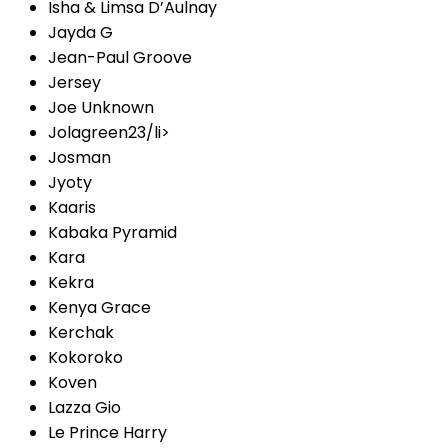
Isha & Limsa D’Aulnay
Jayda G
Jean-Paul Groove
Jersey
Joe Unknown
Jolagreen23/li>
Josman
Jyoty
Kaaris
Kabaka Pyramid
Kara
Kekra
Kenya Grace
Kerchak
Kokoroko
Koven
Lazza Gio
Le Prince Harry