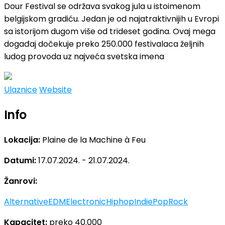
Dour Festival se održava svakog jula u istoimenom
belgijskom gradiću. Jedan je od najatraktivnijih u Evropi
sa istorijom dugom više od trideset godina. Ovaj mega
događaj dočekuje preko 250.000 festivalaca željnih
ludog provoda uz najveća svetska imena
Ulaznice
Website
Info
Lokacija:
Plaine de la Machine à Feu
Datumi:
17.07.2024. - 21.07.2024.
Žanrovi:
Alternative
EDM
Electronic
Hiphop
Indie
Pop
Rock
Kapacitet:
preko 40.000