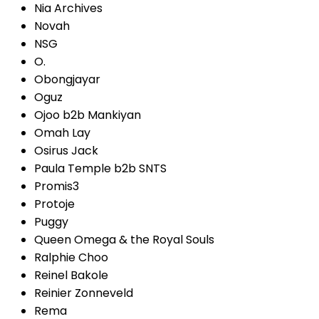
Nia Archives
Novah
NSG
O.
Obongjayar
Oguz
Ojoo b2b Mankiyan
Omah Lay
Osirus Jack
Paula Temple b2b SNTS
Promis3
Protoje
Puggy
Queen Omega & the Royal Souls
Ralphie Choo
Reinel Bakole
Reinier Zonneveld
Rema