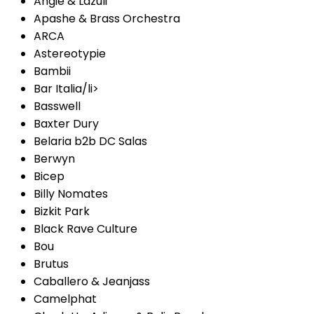
Angie & Lazuli
Apashe & Brass Orchestra
ARCA
Astereotypie
Bambii
Bar Italia/li>
Basswell
Baxter Dury
Belaria b2b DC Salas
Berwyn
Bicep
Billy Nomates
Bizkit Park
Black Rave Culture
Bou
Brutus
Caballero & Jeanjass
Camelphat