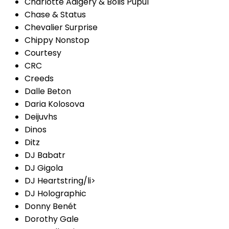
Charlotte Adigery & Bolis Pupul
Chase & Status
Chevalier Surprise
Chippy Nonstop
Courtesy
CRC
Creeds
Dalle Beton
Daria Kolosova
Deijuvhs
Dinos
Ditz
DJ Babatr
DJ Gigola
DJ Heartstring/li>
DJ Holographic
Donny Benét
Dorothy Gale