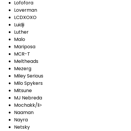
Lofofora
Loverman
LCDXOXO
Luidji
Luther
Malo
Mariposa
MCR-T
Meltheads
Mezerg
Miley Serious
Milo Spykers
Mitsune
MJ Nebreda
Mochakk/li>
Naaman
Nayra
Netsky