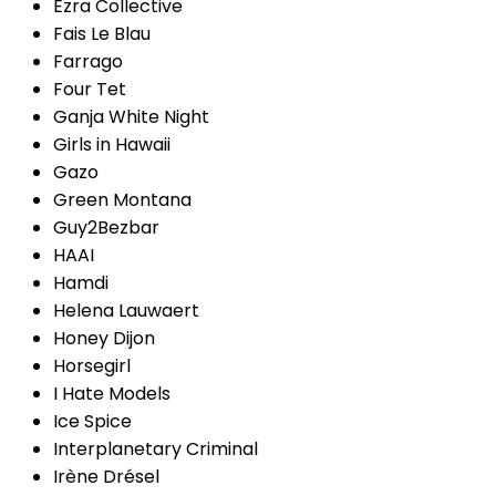
Ezra Collective
Fais Le Blau
Farrago
Four Tet
Ganja White Night
Girls in Hawaii
Gazo
Green Montana
Guy2Bezbar
HAAI
Hamdi
Helena Lauwaert
Honey Dijon
Horsegirl
I Hate Models
Ice Spice
Interplanetary Criminal
Irène Drésel