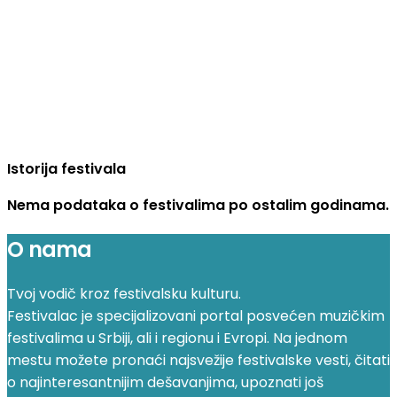
Istorija festivala
Nema podataka o festivalima po ostalim godinama.
O nama
Tvoj vodič kroz festivalsku kulturu.
Festivalac je specijalizovani portal posvećen muzičkim
festivalima u Srbiji, ali i regionu i Evropi. Na jednom
mestu možete pronaći najsvežije festivalske vesti, čitati
o najinteresantnijim dešavanjima, upoznati još