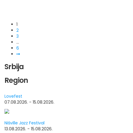
Lokerse Feesten
1
2
3
Rock Herk
…
6
Srbija
Region
Lovefest
07.08.2026. - 15.08.2026.
Nišville Jazz Festival
13.08.2026. - 15.08.2026.