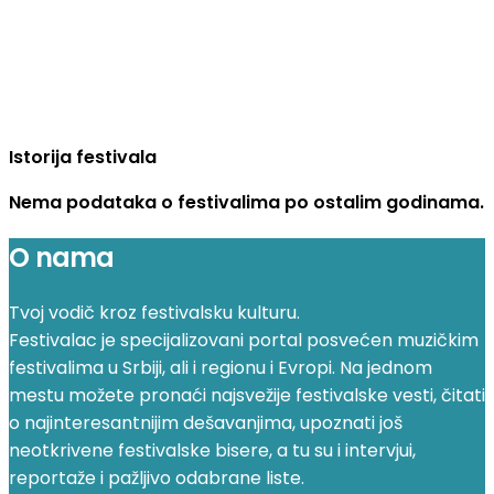
Istorija festivala
Nema podataka o festivalima po ostalim godinama.
O nama
Tvoj vodič kroz festivalsku kulturu.
Festivalac je specijalizovani portal posvećen muzičkim
festivalima u Srbiji, ali i regionu i Evropi. Na jednom
mestu možete pronaći najsvežije festivalske vesti, čitati
o najinteresantnijim dešavanjima, upoznati još
neotkrivene festivalske bisere, a tu su i intervjui,
reportaže i pažljivo odabrane liste.