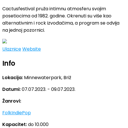
Cactusfestival pruža intimnu atmosferu svojim
posetiocima od 1982. godine. Okrenuti su više kao
alternativnim i rock izvođačima, a program se odvija
na jednoj pozornici.
Ulaznice
Website
Info
Lokacija:
Minnewaterpark, Briž
Datumi:
07.07.2023. - 09.07.2023.
Žanrovi:
Folk
Indie
Pop
Kapacitet:
do 10.000