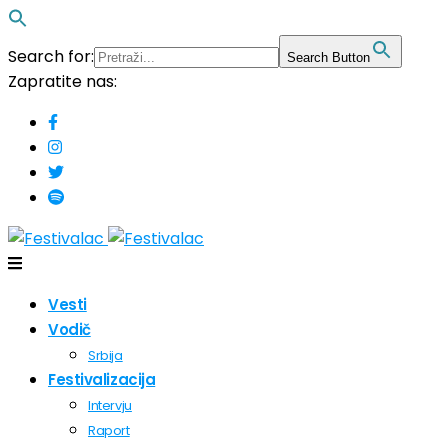
Search for:
Search Button
Zapratite nas:
Vesti
Vodič
Srbija
Festivalizacija
Intervju
Raport