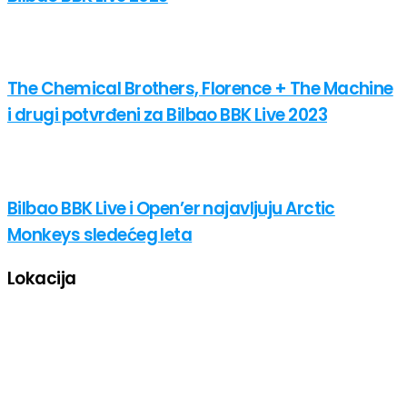
The Chemical Brothers, Florence + The Machine
i drugi potvrđeni za Bilbao BBK Live 2023
Bilbao BBK Live i Open’er najavljuju Arctic
Monkeys sledećeg leta
Lokacija