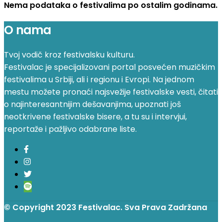
Nema podataka o festivalima po ostalim godinama.
O nama
Tvoj vodič kroz festivalsku kulturu.
Festivalac je specijalizovani portal posvećen muzičkim
festivalima u Srbiji, ali i regionu i Evropi. Na jednom
mestu možete pronaći najsvežije festivalske vesti, čitati
o najinteresantnijim dešavanjima, upoznati još
neotkrivene festivalske bisere, a tu su i intervjui,
reportaže i pažljivo odabrane liste.
© Copyright 2023 Festivalac. Sva Prava Zadržana