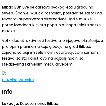
Bilbao BBK Live se održava svakog leta u gradu na
severu Španije. Muzički raznolika, postava se sastoji od
favorita i superzvezda alternativne i indie muzike,
pored izvođača iz sveta popa, hip-hopa i elektronske
muzike.
Veliki deo atraktivnosti festivala je njegovo okruženje, u
prelepim planinama koje gledaju na grad Bilbao,
zajedno sa bujnim zelenilom i očaravajućom šumom. I
festival zaista koristi ovo na najbolji način, sa
stejdževima skrivenim među drvećem.
Ulaznice
Website
Info
Lokacija:
Kobetamendi, Bilbao