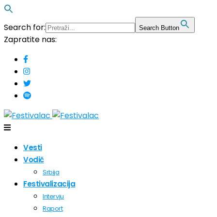
Search for:
Search Button
Zapratite nas:
Vesti
Vodič
Srbija
Festivalizacija
Intervju
Raport