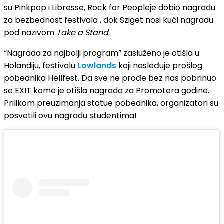
su Pinkpop i Libresse, Rock for Peopleje dobio nagradu
za bezbednost festivala , dok Sziget nosi kući nagradu
pod nazivom
Take a Stand
.
“Nagrada za najbolji program” zasluženo je otišla u
Holandiju, festivalu
Lowlands
koji nasleđuje prošlog
pobednika Hellfest. Da sve ne prođe bez nas pobrinuo
se EXIT kome je otišla nagrada za Promotera godine.
Prilikom preuzimanja statue pobednika, organizatori su
posvetili ovu nagradu studentima!