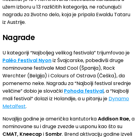
užem izboru u 13 različitih kategorija, ne računajući
nagradu za životno delo, koja je pripala Ewaldu Tataru
iz Austrije.
Nagrade
U kategoriji “Najboljeg velikog festivala” trijumfovao je
Paléo Festival Nyon
iz Švajcarske, pobedivši druge
nominovane festivale Mad Cool (Španija), Rock
Werchter (Belgija) i Colours of Ostrava (Češka), da
pomenemo neke. Nagradu za “Najbolji festival srednje
veličine” dobio je slovački
Pohoda festival
, a “Najbolji
mali festival” dolazi iz Holandije, a u pitanju je
Dynamo
Metalfest
.
Novajlija godine je američka kantutorka
Addison Rae,
a
nominovane su i druge zvezde u usponu kao što su
CMAT, Kneecap
i
Sombr
. Brend aktivaciju godine izveli