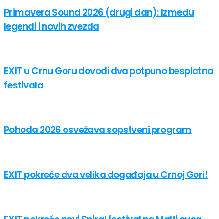
Primavera Sound 2026 (drugi dan): Između
legendi i novih zvezda
EXIT u Crnu Goru dovodi dva potpuno besplatna
festivala
Pohoda 2026 osvežava sopstveni program
EXIT pokreće dva velika događaja u Crnoj Gori!