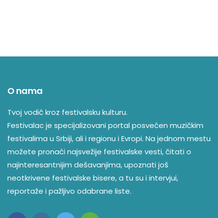
O nama
Tvoj vodič kroz festivalsku kulturu.
Festivalac je specijalizovani portal posvećen muzičkim
festivalima u Srbiji, ali i regionu i Evropi. Na jednom mestu
možete pronaći najsvežije festivalske vesti, čitati o
najinteresantnijim dešavanjima, upoznati još
neotkrivene festivalske bisere, a tu su i intervjui,
reportaže i pažljivo odabrane liste.