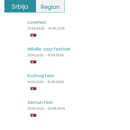
Srbija
Region
Lovefest
Lake Fest
07.08.2026. - 15.08.2026.
07.08.2026. - 09.08.2026.
Nišville Jazz Festival
Summer Well
13.08.2026. - 15.08.2026.
07.08.2026. - 09.08.2026.
KoZmaj Fest
Punk Rock Holiday
14.08.2026. - 15.08.2026.
11.08.2026. - 14.08.2026.
Zemun Fest
Špancirfest
19.08.2026. - 23.08.2026.
21.08.2026. - 30.08.2026.