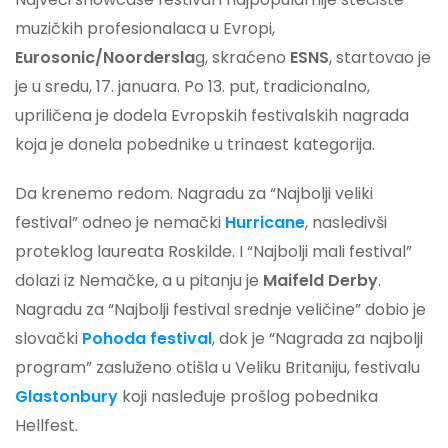
muzičkih profesionalaca u Evropi,
Eurosonic/Noordersla
g, skraćeno
ESNS
, startovao je
je u sredu, 17. januara. Po 13. put, tradicionalno,
upriličena je dodela Evropskih festivalskih nagrada
koja je donela pobednike u trinaest kategorija.
Da krenemo redom. Nagradu za “Najbolji veliki
festival” odneo je nemački
Hurricane
, nasledivši
proteklog laureata Roskilde. I “Najbolji mali festival”
dolazi iz Nemačke, a u pitanju je
Maifeld Derby
.
Nagradu za “Najbolji festival srednje veličine” dobio je
slovački
Pohoda festival
, dok je “Nagrada za najbolji
program” zasluženo otišla u Veliku Britaniju, festivalu
Glastonbury
koji nasleđuje prošlog pobednika
Hellfest.