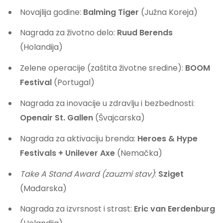
Novajlija godine:
Balming Tiger
(Južna Koreja)
Nagrada za životno delo:
Ruud Berends
(Holandija)
Zelene operacije (zaštita životne sredine):
BOOM
Festival
(Portugal)
Nagrada za inovacije u zdravlju i bezbednosti:
Openair St. Gallen
(Švajcarska)
Nagrada za aktivaciju brenda:
Heroes & Hype
Festivals + Unilever Axe
(Nemačka)
Take A Stand Award (zauzmi stav)
:
Sziget
(Mađarska)
Nagrada za izvrsnost i strast:
Eric van Eerdenburg