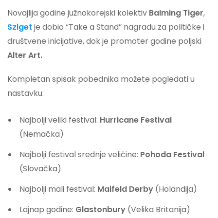
Novajlija godine južnokorejski kolektiv
Balming Tiger
,
Sziget
je dobio “Take a Stand” nagradu za političke i
društvene inicijative, dok je promoter godine poljski
Alter Art.
Kompletan spisak pobednika možete pogledati u
nastavku:
Najbolji veliki festival:
Hurricane Festival
(Nemačka)
Najbolji festival srednje veličine:
Pohoda Festival
(Slovačka)
Najbolji mali festival:
Maifeld Derby
(Holandija)
Lajnap godine:
Glastonbury
(Velika Britanija)