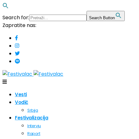
Search for:
Search Button
Zapratite nas:
Vesti
Vodič
Srbija
Festivalizacija
Intervju
Raport