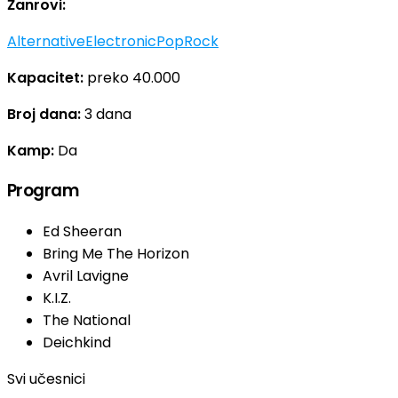
Žanrovi:
Alternative
Electronic
Pop
Rock
Kapacitet:
preko 40.000
Broj dana:
3 dana
Kamp:
Da
Program
Ed Sheeran
Bring Me The Horizon
Avril Lavigne
K.I.Z.
The National
Deichkind
Svi učesnici