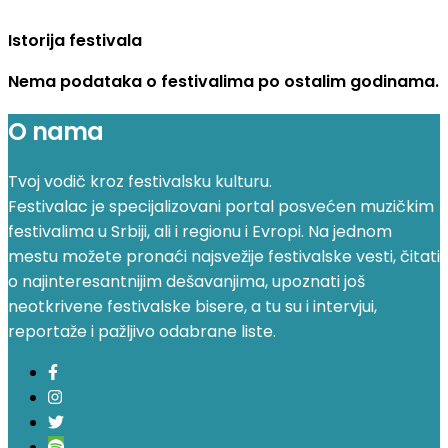
Istorija festivala
Nema podataka o festivalima po ostalim godinama.
O nama
Tvoj vodič kroz festivalsku kulturu.
Festivalac je specijalizovani portal posvećen muzičkim
festivalima u Srbiji, ali i regionu i Evropi. Na jednom
mestu možete pronaći najsvežije festivalske vesti, čitati
o najinteresantnijim dešavanjima, upoznati još
neotkrivene festivalske bisere, a tu su i intervjui,
reportaže i pažljivo odabrane liste.