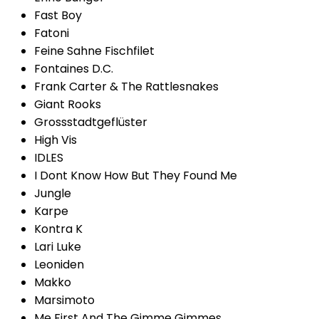
Fast Boy
Fatoni
Feine Sahne Fischfilet
Fontaines D.C.
Frank Carter & The Rattlesnakes
Giant Rooks
Grossstadtgeflüster
High Vis
IDLES
I Dont Know How But They Found Me
Jungle
Karpe
Kontra K
Lari Luke
Leoniden
Makko
Marsimoto
Me First And The Gimme Gimmes