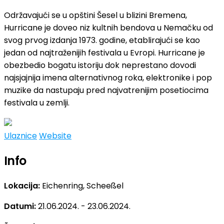
Održavajući se u opštini Šesel u blizini Bremena,
Hurricane je doveo niz kultnih bendova u Nemačku od
svog prvog izdanja 1973. godine, etablirajući se kao
jedan od najtraženijih festivala u Evropi. Hurricane je
obezbedio bogatu istoriju dok neprestano dovodi
najsjajnija imena alternativnog roka, elektronike i pop
muzike da nastupaju pred najvatrenijim posetiocima
festivala u zemlji.
Ulaznice
Website
Info
Lokacija:
Eichenring, Scheeßel
Datumi:
21.06.2024. - 23.06.2024.