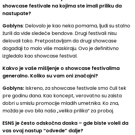
showcase festivale na kojima ste imali priliku da
nastupate?
Goblyns
: Delovalo je kao neka pomama, ljudi su stalno
žurili da vide sledeće bendove. Drugi festivali nisu
delovali tako. Pretpostavljam da drugi showcase
događaji to malo više maskiraju. Ovo je definitivno
izgledalo kao showcase festival.
Kakvo je vaše mišljenje o showcase festivalima
generalno. Koliko su vam oni značajni?
Goblyns:
Iskreno, za showcase festivale smo čuli tek
pre godinu dana. Kao koncept, verovatno su zaista
dobri u smislu promocije mladih umetnika. Ko zna,
možda je ovo bila naša „velika prilika“ za proboj.
ESNS je često odskočna daska – gde biste voleli da
vas ovaj nastup “odvede” dalje?