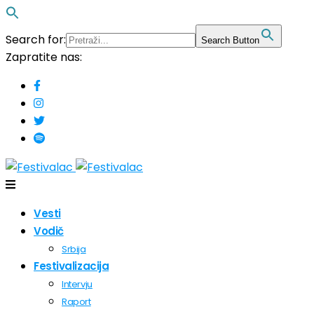
Search for:
Search Button
Zapratite nas:
Vesti
Vodič
Srbija
Festivalizacija
Intervju
Raport