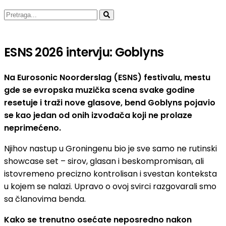
ESNS 2026 intervju: Goblyns
Na Eurosonic Noorderslag (ESNS) festivalu, mestu
gde se evropska muzička scena svake godine
resetuje i traži nove glasove, bend Goblyns pojavio
se kao jedan od onih izvođača koji ne prolaze
neprimećeno.
Njihov nastup u Groningenu bio je sve samo ne rutinski
showcase set – sirov, glasan i beskompromisan, ali
istovremeno precizno kontrolisan i svestan konteksta
u kojem se nalazi. Upravo o ovoj svirci razgovarali smo
sa članovima benda.
Kako se trenutno osećate neposredno nakon