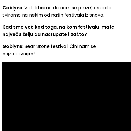
Goblyns
: Voleli bismo da nam se pruži šansa da
sviramo na nekim od naših festivala iz snova.
Kad smo već kod toga, na kom festivalu imate
najveću želju da nastupate i zašto?
Goblyns
: Bear Stone festival. Čini nam se
najzabavnijim!