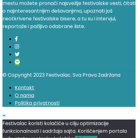
mestu možete pronaći najsvežije festivalske vesti, čitati
o najinteresantnijim dešavanjima, upoznati još
neotkrivene festivalske bisere, a tu su i intervjui,
reportaže i pažljivo odabrane liste.
© Copyright 2023 Festivalac. Sva Prava Zadržana
Kontakt
O nama
Politika privatnosti
Festivalac koristi kolačiće u cilju optimizacije
funkcionalnosti i sadržaja sajta. Korišćenjem portala