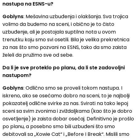
nastupa na ESNS-u?
Goblyns
: Mešavina uzbuđenja i olakšanja. Sva trojica
volimo da budemo na sceni, i obično je to čisto
uzbuđenje, ali je postojala suptilna nota u ovom
trenutku koju smo svi osetili. Bila je velika prekretnica
za nas što smo pozvani na ESNS, tako da smo zaista
želeli da pružimo sve od sebe.
Da li je sve proteklo po planu, da li ste zadovoljni
nastupom?
Goblyns
: Odlično smo se proveli tokom nastupa. I
iskreno, ako se osećamo dobro na sceni, to je najbolji
pokazatelj odlične svirke za nas. Svirati na tako lepoj
sceni sa svim zvonima i zviždaljkama (kao što je dobro
osvetljenje) je zaista dobar osećaj. Definitivno je prošlo
po planu, a posebno smo bili uzbuđeni što smo
debitovali sa „Kowie Cat“ i „Before I Break“. Mislili smo