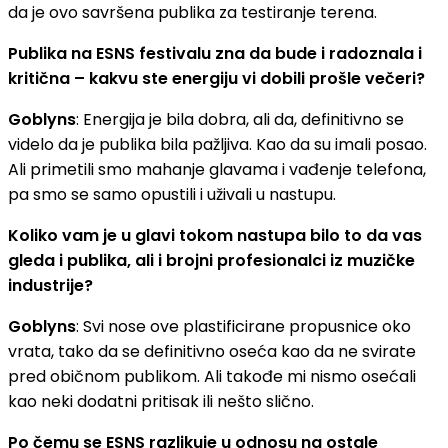
da je ovo savršena publika za testiranje terena.
Publika na ESNS festivalu zna da bude i radoznala i
kritična – kakvu ste energiju vi dobili prošle večeri?
Goblyns
: Energija je bila dobra, ali da, definitivno se
videlo da je publika bila pažljiva. Kao da su imali posao.
Ali primetili smo mahanje glavama i vađenje telefona,
pa smo se samo opustili i uživali u nastupu.
Koliko vam je u glavi tokom nastupa bilo to da vas
gleda i publika, ali i brojni profesionalci iz muzičke
industrije?
Goblyns
: Svi nose ove plastificirane propusnice oko
vrata, tako da se definitivno oseća kao da ne svirate
pred običnom publikom. Ali takođe mi nismo osećali
kao neki dodatni pritisak ili nešto slično.
Po čemu se ESNS razlikuje u odnosu na ostale