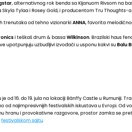
gstar
, alternativnog rok benda sa Kijanuom Rivsom na ba
 Skyla Tylaa i Rosey Gold, i producentom Tru Thoughts-a
ih trenutaka od tehno vizionarki
ANNA
, favorita melodičn
ronics
i teškaš drum & bassa
Wilkinson
. Brazilski haus f
e upotpunjuju uzbudljivi izvođači u usponu kakvi su
Balu B
e od 16. do 19. jula na lokaciji Bánffy Castle u Rumuniji.
o od najimpresivnijih festivalskih iskustava u Evropi. O
inu hranu i provokativne razgovore, prostor zamka se pretva
m
festivalskom sajtu
.