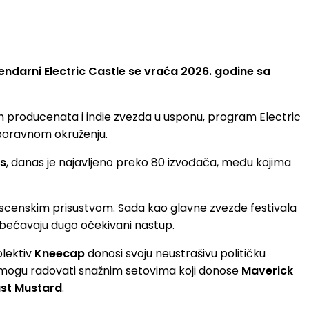
ndarni Electric Castle se vraća 2026. godine sa
ih producenata i indie zvezda u usponu, program Electric
aboravnom okruženju.
s
, danas je najavljeno preko 80 izvođača, među kojima
m scenskim prisustvom. Sada kao glavne zvezde festivala
bećavaju dugo očekivani nastup.
olektiv
Kneecap
donosi svoju neustrašivu političku
 mogu radovati snažnim setovima koji donose
Maverick
st Mustard
.