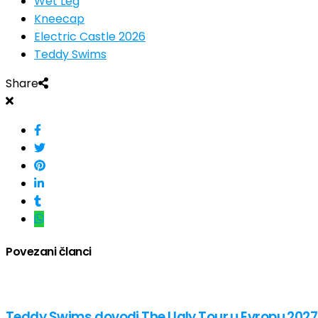
Wet Leg
Kneecap
Electric Castle 2026
Teddy Swims
Share
Povezani članci
Teddy Swims dovodi The Ugly Tour u Evropu 2027., 