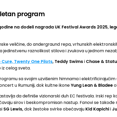
pletan program
godine na dodeli nagrada UK Festival Awards 2025, lege
onske veličine, do andergraund repa, vrhunskih elektronsk
ja jedinstvenu raznolikost stilova i zvukova u jednom nez
 Cure, Twenty One Pilots
, Teddy Swims
i
Chase & Statu
 iz celog sveta.
programu sa svojim uzvišenim himnama i elektrificirajući
koncert u Rumuniji, dok kultne ikone
Yung Lean & Bladee
o
vlja da definiše vizionarski duh EC festivala. Irski rep k
́avaju sirov i beskompromisan nastup. Fanovi se takođe
si
SG Lewis,
dok žestoke svirke obećavaju
Kid Kapichi
i
Ju