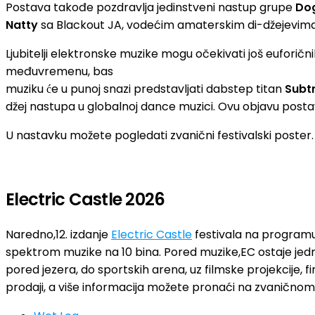
Postava takođe pozdravlja jedinstveni nastup grupe
Do
Natty
sa Blackout JA, vodećim amaterskim di-džejevima
Ljubitelji elektronske muzike mogu očekivati još euforičn
međuvremenu, bas
muziku će u punoj snazi predstavljati dabstep titan
Subt
džej nastupa u globalnoj dance muzici. Ovu objavu postav
U nastavku možete pogledati zvanični festivalski poster.
Electric Castle 2026
Naredno,12. izdanje
Electric Castle
festivala na programu j
spektrom muzike na 10 bina. Pored muzike,EC ostaje jedn
pored jezera, do sportskih arena, uz filmske projekcije, f
prodaji, a više informacija možete pronaći na zvanično