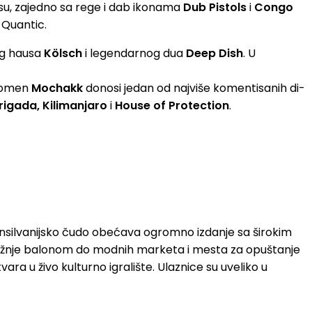
su, zajedno sa rege i dab ikonama
Dub Pistols
i
Congo
 Quantic.
og hausa
Kölsch
i legendarnog dua
Deep Dish
. U
enomen
Mochakk
donosi jedan od najviše komentisanih di-
rigada, Kilimanjaro
i
House of Protection
.
 Transilvanijsko čudo obećava ogromno izdanje sa širokim
d vožnje balonom do modnih marketa i mesta za opuštanje
ra u živo kulturno igralište. Ulaznice su uveliko u