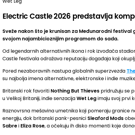
Wet Leg
Electric Castle 2026 predstavlja kom
Sveže nakon što je krunisan za Međunarodni festival 
svojom najambicioznijim programom do sada.
Od legendarnih alternativnih ikona i rok izvođača stadi
Castle festivala odražava reputaciju događaja koji okupl
Pored nezaboravnih nastupa globalnih superzvezda
The
su najbolja imena alternativne, elektronske i indie muzike
Britanski rok favoriti
Nothing But Thieves
pridružuju se 
u Velikoj Britaniji, indie senzacija
Wet Leg
imaju svoj prvi 
Raznovrsna mešavina umetnika koji pomeraju granice nasta
energiju, dok britanski pank-pesnici
Sleaford Mods
obec
Sabre
i
Eliza Rose
, a očekuju ih disko momenti koje dono