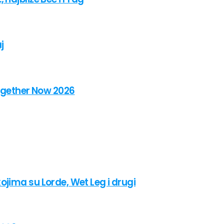
j
Together Now 2026
jima su Lorde, Wet Leg i drugi