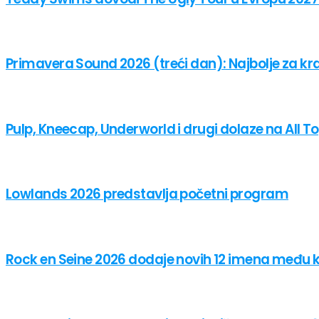
Primavera Sound 2026 (treći dan): Najbolje za kra
Pulp, Kneecap, Underworld i drugi dolaze na All 
Lowlands 2026 predstavlja početni program
Rock en Seine 2026 dodaje novih 12 imena među ko