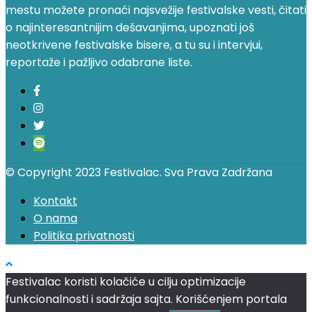
mestu možete pronaći najsvežije festivalske vesti, čitati
o najinteresantnijim dešavanjima, upoznati još
neotkrivene festivalske bisere, a tu su i intervjui,
reportaže i pažljivo odabrane liste.
© Copyright 2023 Festivalac. Sva Prava Zadržana
Kontakt
O nama
Politika privatnosti
Festivalac koristi kolačiće u cilju optimizacije
funkcionalnosti i sadržaja sajta. Korišćenjem portala