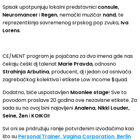
Spisak upotpunjuju lokalni predstavnici
consule,
Neuromancer
i
Regen
, nemački muzičar
nand
, te
reprezentkinja savremenog srpskog pop zvuka,
Iva
Lorens
.
CE/MENT program je pojačana za dva imena gde nas
čekaju češki dj talenat
Marie Pravda
, odnosno
Strahinja Arbutina
, producent, dj i jedan od osnivača
zagrebačkog kolektiva i etikete Low Income $quad.
Dodatno, biće uspostavljen
Moonlee stage
! Sve to
povodom proslave 20 godina ove nezavisne etikete. Za
sada su na ovoj bini najavljeni
Analena, Nikki Louder,
Seine, Žen
i
KOIKOI
!
Svi oni se pridružuju ranije potvrđenim izvođačima kao
što su
Personal Trainer, Vagina Corporation, Berlin