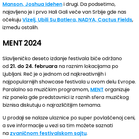
Manson, Joshua Idehen
i drugi. Da podsetimo,
najavljeno je i prvo Hali Gali veče van Srbije gde nas
očekuju
Vizelj, Ubili Su Batlera, NADYA, Cactus Fields
,
između ostalih.
MENT 2024
Slavljeničko deseto izdanje festivala biće održano
od
21. do 24. februara
na raznim lokacijama po
Ljubljani. Reč je o jednom od najkreativnijih i
najpopularnijih showcase festivala u ovom delu Evrope.
Paralalno sa muzičkim programom,
MENT
organizuje
niz panela gde predstavnici iz raznih sfera muzičkog
biznisa diskutuju o najrazličitijim temama.
U prodaji se nalaze ulaznice po super povlašćenoj ceni,
a sve informacije u vezi sa tim možete saznati
na
zvaničnom festivalskom sajtu
.