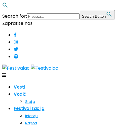
Search for:
Search Button
Zapratite nas:
Vesti
Vodič
Srbija
Festivalizacija
Intervju
Raport