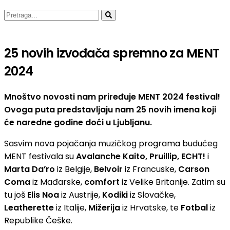
25 novih izvođača spremno za MENT
2024
Mnoštvo novosti nam priređuje MENT 2024 festival!
Ovoga puta predstavljaju nam 25 novih imena koji
će naredne godine doći u Ljubljanu.
Sasvim nova pojačanja muzičkog programa budućeg
MENT festivala su
Avalanche Kaito, Pruillip, ECHT!
i
Marta Da’ro
iz Belgije,
Belvoir
iz Francuske,
Carson
Coma
iz Mađarske,
comfort
iz Velike Britanije. Zatim su
tu još
Elis Noa
iz Austrije,
Kodiki
iz Slovačke,
Leatherette
iz Italije,
Mižerija
iz Hrvatske, te
Fotbal
iz
Republike Češke.