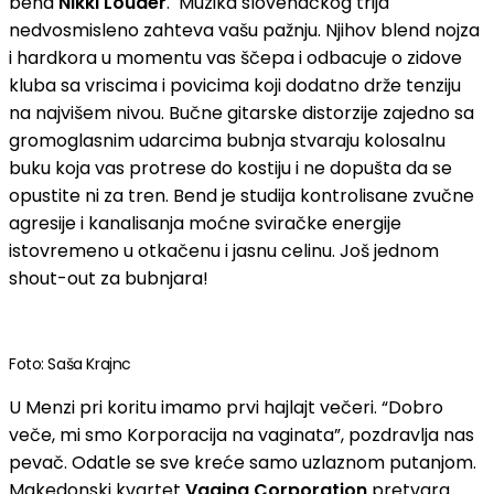
bend
Nikki Louder
. Muzika slovenačkog trija
nedvosmisleno zahteva vašu pažnju. Njihov blend nojza
i hardkora u momentu vas ščepa i odbacuje o zidove
kluba sa vriscima i povicima koji dodatno drže tenziju
na najvišem nivou. Bučne gitarske distorzije zajedno sa
gromoglasnim udarcima bubnja stvaraju kolosalnu
buku koja vas protrese do kostiju i ne dopušta da se
opustite ni za tren. Bend je studija kontrolisane zvučne
agresije i kanalisanja moćne sviračke energije
istovremeno u otkačenu i jasnu celinu. Još jednom
shout-out za bubnjara!
Foto: Saša Krajnc
U Menzi pri koritu imamo prvi hajlajt večeri. “Dobro
veče, mi smo Korporacija na vaginata”, pozdravlja nas
pevač. Odatle se sve kreće samo uzlaznom putanjom.
Makedonski kvartet
Vagina Corporation
pretvara