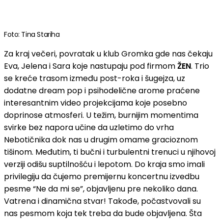
Foto: Tina Stariha
Za kraj večeri, povratak u klub Gromka gde nas čekaju
Eva, Jelena i Sara koje nastupaju pod firmom
ŽEN
. Trio
se kreće trasom između post-roka i šugejza, uz
dodatne dream pop i psihodelične arome praćene
interesantnim video projekcijama koje posebno
doprinose atmosferi. U težim, burnijim momentima
svirke bez napora učine da uzletimo do vrha
Nebotičnika dok nas u drugim omame gracioznom
tišinom. Međutim, ti bučni i turbulentni trenuci u njihovoj
verziji odišu suptilnošću i lepotom. Do kraja smo imali
privilegiju da čujemo premijernu koncertnu izvedbu
pesme “Ne da mi se”, objavljenu pre nekoliko dana.
Vatrena i dinamična stvar! Takođe, počastvovali su
nas pesmom koja tek treba da bude objavljena. Šta