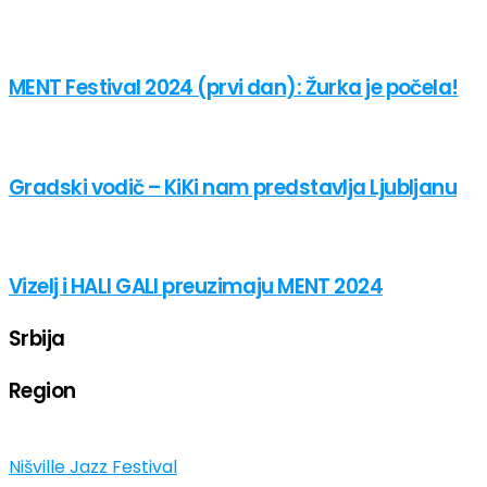
MENT Festival 2024 (prvi dan): Žurka je počela!
Gradski vodič – KiKi nam predstavlja Ljubljanu
Vizelj i HALI GALI preuzimaju MENT 2024
Srbija
Region
Nišville Jazz Festival