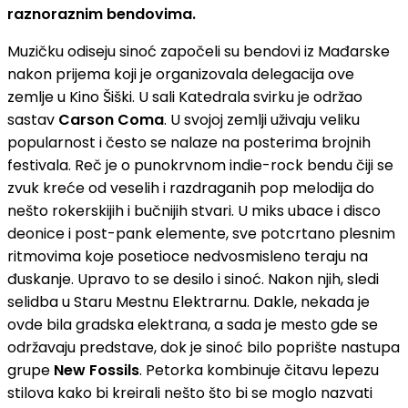
raznoraznim bendovima.
Muzičku odiseju sinoć započeli su bendovi iz Mađarske
nakon prijema koji je organizovala delegacija ove
zemlje u Kino Šiški. U sali Katedrala svirku je održao
sastav
Carson Coma
. U svojoj zemlji uživaju veliku
popularnost i često se nalaze na posterima brojnih
festivala. Reč je o punokrvnom indie-rock bendu čiji se
zvuk kreće od veselih i razdraganih pop melodija do
nešto rokerskijih i bučnijih stvari. U miks ubace i disco
deonice i post-pank elemente, sve potcrtano plesnim
ritmovima koje posetioce nedvosmisleno teraju na
đuskanje. Upravo to se desilo i sinoć. Nakon njih, sledi
selidba u Staru Mestnu Elektrarnu. Dakle, nekada je
ovde bila gradska elektrana, a sada je mesto gde se
održavaju predstave, dok je sinoć bilo poprište nastupa
grupe
New Fossils
. Petorka kombinuje čitavu lepezu
stilova kako bi kreirali nešto što bi se moglo nazvati