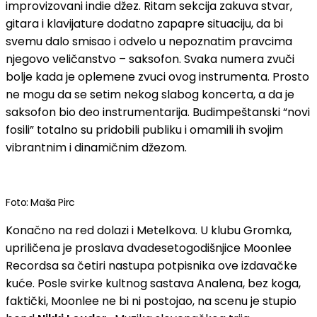
improvizovani indie džez. Ritam sekcija zakuva stvar,
gitara i klavijature dodatno zapapre situaciju, da bi
svemu dalo smisao i odvelo u nepoznatim pravcima
njegovo veličanstvo – saksofon. Svaka numera zvuči
bolje kada je oplemene zvuci ovog instrumenta. Prosto
ne mogu da se setim nekog slabog koncerta, a da je
saksofon bio deo instrumentarija. Budimpeštanski “novi
fosili” totalno su pridobili publiku i omamili ih svojim
vibrantnim i dinamičnim džezom.
Foto: Maša Pirc
Konačno na red dolazi i Metelkova. U klubu Gromka,
upriličena je proslava dvadesetogodišnjice Moonlee
Recordsa sa četiri nastupa potpisnika ove izdavačke
kuće. Posle svirke kultnog sastava Analena, bez koga,
faktički, Moonlee ne bi ni postojao, na scenu je stupio