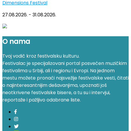
Dimensions Festival
27.08.2026. - 31.08.2026.
O nama
Tvoj vodič kroz festivalsku kulturu.
Festivalac je specijalizovani portal posvećen muzičkim
festivalima u Srbiji, ali i regionu i Evropi. Na jednom
mestu možete pronaći najsvežije festivalske vesti, čitati
o najinteresantnijim dešavanjima, upoznati još
neotkrivene festivalske bisere, a tu su i intervjui,
reportaže i pažljivo odabrane liste.