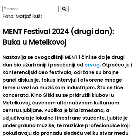
Foto: Matjaž Rušt
MENT Festival 2024 (drugi dan):
Buka u Metelkovoj
Nastavlja se ovogodišnji MENT i čini se da je drugi
dan bio užurbaniji i posećeniji od
prvog
. Otpočeo je i
konferencijski deo festivala, održane su brojne
panel diskusije, fokus intervjui i otvorene mnoge
teme u vezi sa muzičkom industrijom. Što se tiče
koncerata, Kino Šiški su se pridružili klubovi u
Metelkovoj, čuvenom alternativnom kulturnom
centru Ljubljane. Publika je bila izmešana, a
uključivala je lokalne i inostrane studente, ljubitelje
andergraund muzike, te muzičke profesionalce koji
pokušavaju da pronađu sledeću veliku stvar među