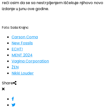
reći osim da se sa nestrpljenjem iščekuje njihovo novo
izdanje u junu ove godine.
Foto: Saša Krajnc
Carson Coma
New Fossils
ECHT!
MENT 2024
Vagina Corporation
ŽEN
Nikki Louder
Share