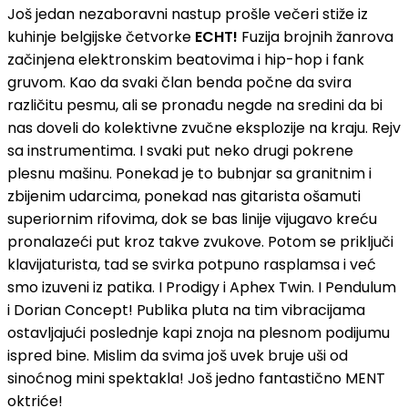
Još jedan nezaboravni nastup prošle večeri stiže iz
kuhinje belgijske četvorke
ECHT!
Fuzija brojnih žanrova
začinjena elektronskim beatovima i hip-hop i fank
gruvom. Kao da svaki član benda počne da svira
različitu pesmu, ali se pronađu negde na sredini da bi
nas doveli do kolektivne zvučne eksplozije na kraju. Rejv
sa instrumentima. I svaki put neko drugi pokrene
plesnu mašinu. Ponekad je to bubnjar sa granitnim i
zbijenim udarcima, ponekad nas gitarista ošamuti
superiornim rifovima, dok se bas linije vijugavo kreću
pronalazeći put kroz takve zvukove. Potom se priključi
klavijaturista, tad se svirka potpuno rasplamsa i već
smo izuveni iz patika. I Prodigy i Aphex Twin. I Pendulum
i Dorian Concept! Publika pluta na tim vibracijama
ostavljajući poslednje kapi znoja na plesnom podijumu
ispred bine. Mislim da svima još uvek bruje uši od
sinoćnog mini spektakla! Još jedno fantastično MENT
oktriće!