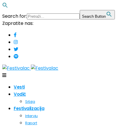
Search for:
Search Button
Zapratite nas:
Vesti
Vodič
Srbija
Festivalizacija
Intervju
Raport