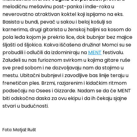
melodičnu mešavinu post-panka i indie-roka u
neverovatno atraktivan koktel koji ispijamo na eks.
Basista u bundi, pevač u sakou i beloj košulji sa
karnerima, drugi gitarista u ženskoj haljini sa kosom do
pola leđa kojom je prekrio lice, dok bubnjar bez majice
šljašti od šljokica. Kakva iščašena družina! Momci su se
probudili i odlučili da izdominiraju na
MENT
festivalu.
Zaludeli su nas furioznom svirkom u kojima gitare ruše
sve pred sobom i ne dozvoljavaju nam da stojimo u
mestu. Ubitačni bubnjevi i zavodljive bas linije teraju u
frenetičan ples. Brzmi, razjarenim i kidačkim ritmom
podsećaju na Osees i Gizzarde. Nadam se da će MENT
biti odskočna daska za ovu ekipu i da ih čekaju sjajne
stvari u budućnosti.
Foto: Matjaž Rušt