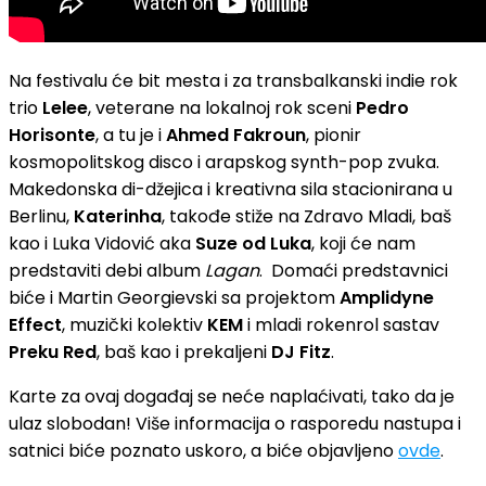
Na festivalu će bit mesta i za transbalkanski indie rok
trio
Lelee
, veterane na lokalnoj rok sceni
Pedro
Horisonte
, a tu je i
Ahmed Fakroun
, pionir
kosmopolitskog disco i arapskog synth-pop zvuka.
Makedonska di-džejica i kreativna sila stacionirana u
Berlinu,
Katerinha
, takođe stiže na Zdravo Mladi, baš
kao i Luka Vidović aka
Suze od Luka
, koji će nam
predstaviti debi album
Lagan
. Domaći predstavnici
biće i Martin Georgievski sa projektom
Amplidyne
Effect
, muzički kolektiv
KEM
i mladi rokenrol sastav
Preku Red
, baš kao i prekaljeni
DJ Fitz
.
Karte za ovaj događaj se neće naplaćivati, tako da je
ulaz slobodan! Više informacija o rasporedu nastupa i
satnici biće poznato uskoro, a biće objavljeno
ovde
.