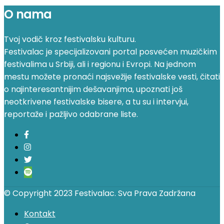
O nama
Tvoj vodič kroz festivalsku kulturu.
Festivalac je specijalizovani portal posvećen muzičkim
festivalima u Srbiji, ali i regionu i Evropi. Na jednom
mestu možete pronaći najsvežije festivalske vesti, čitati
o najinteresantnijim dešavanjima, upoznati još
neotkrivene festivalske bisere, a tu su i intervjui,
reportaže i pažljivo odabrane liste.
© Copyright 2023 Festivalac. Sva Prava Zadržana
Kontakt