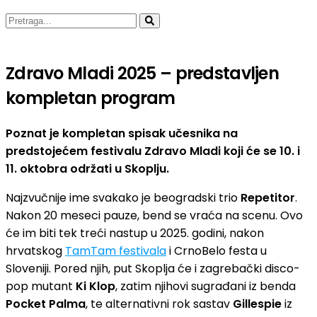
Zdravo Mladi 2025 – predstavljen
kompletan program
Poznat je kompletan spisak učesnika na
predstojećem festivalu Zdravo Mladi koji će se 10. i
11. oktobra održati u Skoplju.
Najzvučnije ime svakako je beogradski trio
Repetitor
.
Nakon 20 meseci pauze, bend se vraća na scenu. Ovo
će im biti tek treći nastup u 2025. godini, nakon
hrvatskog
TamTam festivala
i CrnoBelo festa u
Sloveniji. Pored njih, put Skoplja će i zagrebački disco-
pop mutant
Ki Klop
, zatim njihovi sugrađani iz benda
Pocket Palma
, te alternativni rok sastav
Gillespie
iz