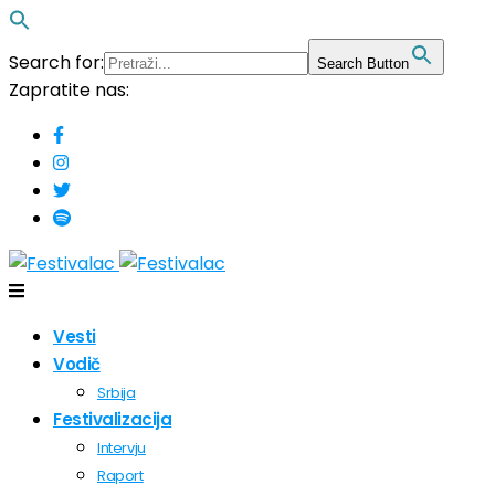
Search for:
Search Button
Zapratite nas:
Vesti
Vodič
Srbija
Festivalizacija
Intervju
Raport