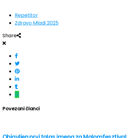
Repetitor
Zdravo Mladi 2025
Share
Povezani članci
Objavljen prvi talas imena za Malomfesztival