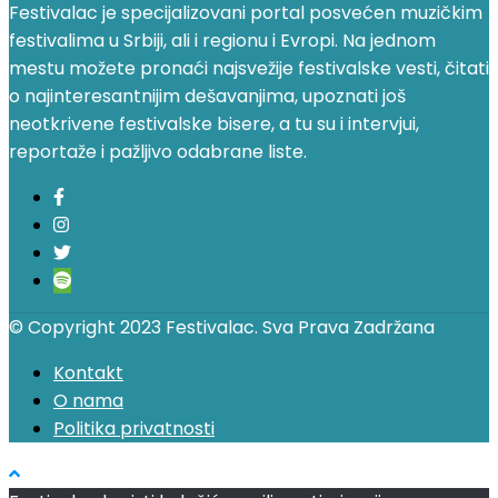
Festivalac je specijalizovani portal posvećen muzičkim
festivalima u Srbiji, ali i regionu i Evropi. Na jednom
mestu možete pronaći najsvežije festivalske vesti, čitati
o najinteresantnijim dešavanjima, upoznati još
neotkrivene festivalske bisere, a tu su i intervjui,
reportaže i pažljivo odabrane liste.
© Copyright 2023 Festivalac. Sva Prava Zadržana
Kontakt
O nama
Politika privatnosti