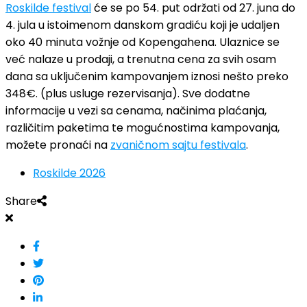
Roskilde festival
će se po 54. put održati od 27. juna do
4. jula u istoimenom danskom gradiću koji je udaljen
oko 40 minuta vožnje od Kopengahena. Ulaznice se
već nalaze u prodaji, a trenutna cena za svih osam
dana sa uključenim kampovanjem iznosi nešto preko
348€. (plus usluge rezervisanja). Sve dodatne
informacije u vezi sa cenama, načinima plaćanja,
različitim paketima te mogućnostima kampovanja,
možete pronaći na
zvaničnom sajtu festivala
.
Roskilde 2026
Share