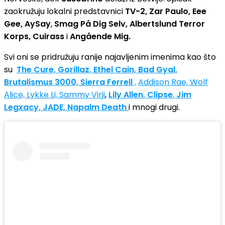
zaokružuju lokalni predstavnici
TV-2, Zar Paulo, Eee
Gee, AySay
,
Smag På Dig Selv, Albertslund Terror
Korps, Cuirass
i
Angående Mig.
Svi oni se pridružuju ranije najavljenim imenima kao što
su
The Cure, Gorillaz, Ethel Cain, Bad Gyal,
Brutalismus 3000, Sierra Ferrell
,
Addison Rae, Wolf
Alice, Lykke Li, Sammy Virji
,
Lily Allen, Clipse
,
Jim
Legxacy, JADE, Napalm Death
i mnogi drugi.