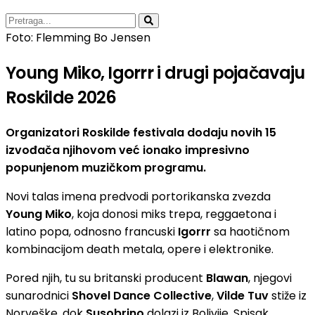
Foto: Flemming Bo Jensen
Young Miko, Igorrr i drugi pojačavaju
Roskilde 2026
Organizatori Roskilde festivala dodaju novih 15
izvođača njihovom već ionako impresivno
popunjenom muzičkom programu.
Novi talas imena predvodi portorikanska zvezda
Young Miko
, koja donosi miks trepa, reggaetona i
latino popa, odnosno francuski
Igorrr
sa haotičnom
kombinacijom death metala, opere i elektronike.
Pored njih, tu su britanski producent
Blawan
, njegovi
sunarodnici
Shovel Dance Collective
,
Vilde Tuv
stiže iz
Norveške, dok
Susobrino
dolazi iz Bolivije. Spisak