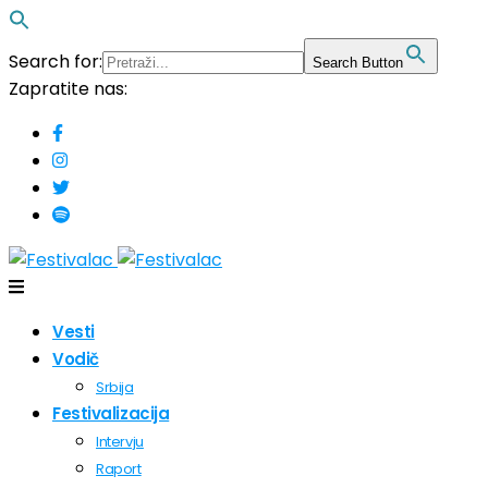
Search for:
Search Button
Zapratite nas:
Vesti
Vodič
Srbija
Festivalizacija
Intervju
Raport