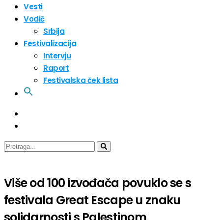
Vesti
Vodič
Srbija
Festivalizacija
Intervju
Raport
Festivalska ček lista
Više od 100 izvođača povuklo se s
festivala Great Escape u znaku
solidarnosti s Palestinom