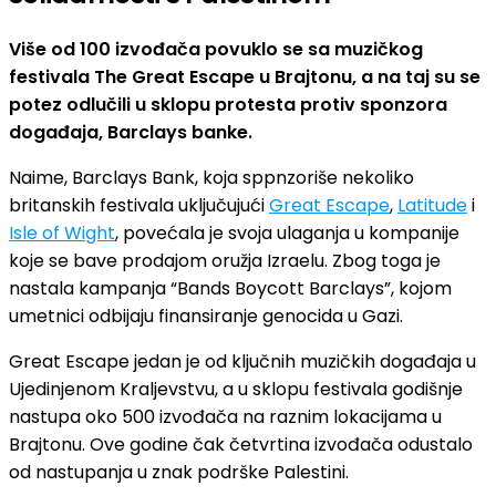
Više od 100 izvođača povuklo se sa muzičkog
festivala The Great Escape u Brajtonu, a na taj su se
potez odlučili u sklopu protesta protiv sponzora
događaja, Barclays banke.
Naime, Barclays Bank, koja sppnzoriše nekoliko
britanskih festivala uključujući
Great Escape
,
Latitude
i
Isle of Wight
, povećala je svoja ulaganja u kompanije
koje se bave prodajom oružja Izraelu. Zbog toga je
nastala kampanja “Bands Boycott Barclays”, kojom
umetnici odbijaju finansiranje genocida u Gazi.
Great Escape jedan je od ključnih muzičkih događaja u
Ujedinjenom Kraljevstvu, a u sklopu festivala godišnje
nastupa oko 500 izvođača na raznim lokacijama u
Brajtonu. Ove godine čak četvrtina izvođača odustalo
od nastupanja u znak podrške Palestini.