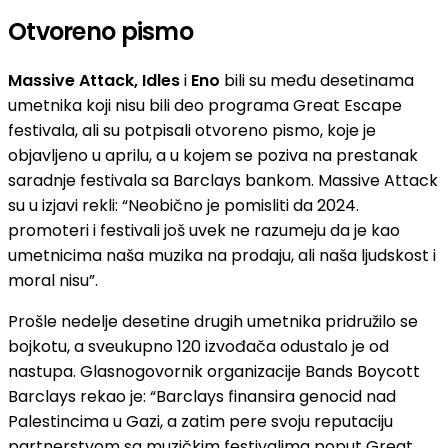
Otvoreno pismo
Massive Attack, Idles
i
Eno
bili su među desetinama
umetnika koji nisu bili deo programa Great Escape
festivala, ali su potpisali otvoreno pismo, koje je
objavljeno u aprilu, a u kojem se poziva na prestanak
saradnje festivala sa Barclays bankom. Massive Attack
su u izjavi rekli: “Neobično je pomisliti da 2024.
promoteri i festivali još uvek ne razumeju da je kao
umetnicima naša muzika na prodaju, ali naša ljudskost i
moral nisu”.
Prošle nedelje desetine drugih umetnika pridružilo se
bojkotu, a sveukupno 120 izvođača odustalo je od
nastupa. Glasnogovornik organizacije Bands Boycott
Barclays rekao je: “Barclays finansira genocid nad
Palestincima u Gazi, a zatim pere svoju reputaciju
partnerstvom sa muzičkim festivalima poput Great