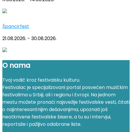
Špancirfest
21.08.2026. - 30.08.2026.
O nama
Tvoj vodič kroz festivalsku kulturu.
Festivalac je specijalizovani portal posvećen muzičkim
festivalima u Srbiji, ali i regionu i Evropi. Na jednom
mestu možete pronaći najsvežije festivalske vesti, čitati
o najinteresantnijim dešavanjima, upoznati još
neotkrivene festivalske bisere, a tu su i intervjui,
reportaže i pažljivo odabrane liste.