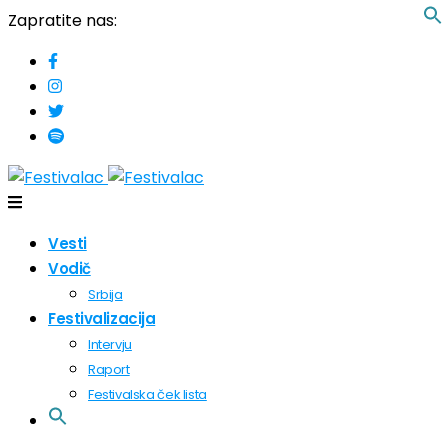
Zapratite nas:
Vesti
Vodič
Srbija
Festivalizacija
Intervju
Raport
Festivalska ček lista