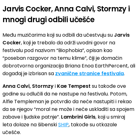
Jarvis Cocker, Anna Calvi, Stormzy i
mnogi drugi odbili učešće
Među muzičarima koji su odbili da učestvuju su
Jarvis
Cocker
, koji je trebalo da održi uvodni govor na
festivalu pod nazivom “Biophobia”, opisan kao
“poseban razgovor na temu klime”, čiji je domaćin
dobrotvorna organizacija Briana Enoa EarthPercent, ali
događaj je izbrisan sa
zvanične stranice festivala
.
Anna Calvi, Stormzy
i
Kae Tempest
su takođe ove
godine su odlučili da ne nastupe na festivalu. Potom,
Alfie Templeman je potvrdio da neće nastupiti i rekao
da se njegov “moral ne može i neće uskladiti sa spojem
zabave i ljudske patnje”.
Lambrini Girls
, koji u smiraj
leta dolaze na šibenski
SHIP
, takođe su otkazale
učešće.