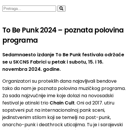
To Be Punk 2024 – poznata polovina
programa
Sedamnaesto izdanje To Be Punk festivala održaće
se u SKCNS Fabrici u petak i subotu, 15. i 16.
novembra 2024. godine.
Organizatori su proteklih dana najavljivali bendove
tako da nam je poznata polovina muzičkog programa.
Za sada najzvučnije ime koje dolazi na novosadski
festival je atinski trio
Chain Cult
. Oni od 2017. utiru
sopstveni put na internacionalnoj pank sceni,
jedinstvenim stilom koji se temelji na post-punk,
anarcho-punk i deathrock uticajima. Tu je i sarajevski