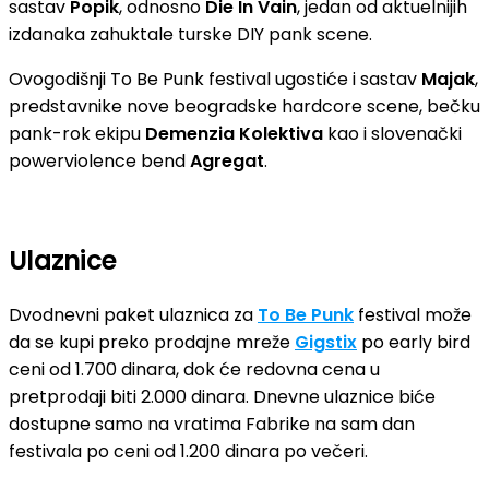
sastav
Popik
, odnosno
Die In Vain
, jedan od aktuelnijih
izdanaka zahuktale turske DIY pank scene.
Ovogodišnji To Be Punk festival ugostiće i sastav
Majak
,
predstavnike nove beogradske hardcore scene, bečku
pank-rok ekipu
Demenzia Kolektiva
kao i slovenački
powerviolence bend
Agregat
.
Ulaznice
Dvodnevni paket ulaznica za
To Be Punk
festival može
da se kupi preko prodajne mreže
Gigstix
po early bird
ceni od 1.700 dinara, dok će redovna cena u
pretprodaji biti 2.000 dinara. Dnevne ulaznice biće
dostupne samo na vratima Fabrike na sam dan
festivala po ceni od 1.200 dinara po večeri.