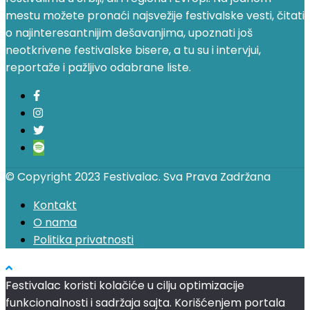
mestu možete pronaći najsvežije festivalske vesti, čitati
o najinteresantnijim dešavanjima, upoznati još
neotkrivene festivalske bisere, a tu su i intervjui,
reportaže i pažljivo odabrane liste.
© Copyright 2023 Festivalac. Sva Prava Zadržana
Kontakt
O nama
Politika privatnosti
Festivalac koristi kolačiće u cilju optimizacije
funkcionalnosti i sadržaja sajta. Korišćenjem portala