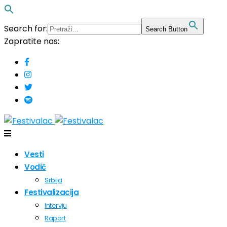
Search for:
Search Button
Zapratite nas:
Vesti
Vodič
Srbija
Festivalizacija
Intervju
Raport