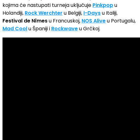
kojima će nastupati turneja uključuje
Pinkpop
u
Holandiji,
Rock Werchter
u Belgiji,
I-Days
u Italiji,
Festival de Nîmes
u Francuskoj,
NOS Alive
u Portugalu,
Mad Cool
u Španiji i
Rockwave
u Grčkoj.