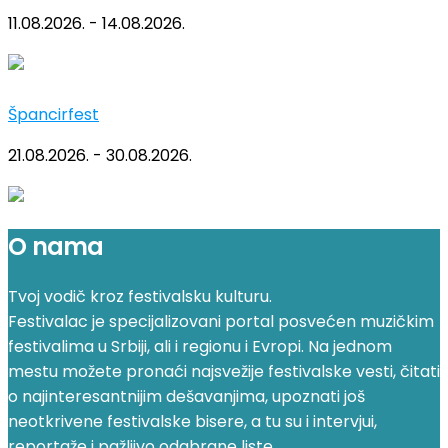
11.08.2026. - 14.08.2026.
Špancirfest
21.08.2026. - 30.08.2026.
O nama
Tvoj vodič kroz festivalsku kulturu.
Festivalac je specijalizovani portal posvećen muzičkim
festivalima u Srbiji, ali i regionu i Evropi. Na jednom
mestu možete pronaći najsvežije festivalske vesti, čitati
o najinteresantnijim dešavanjima, upoznati još
neotkrivene festivalske bisere, a tu su i intervjui,
reportaže i pažljivo odabrane liste.