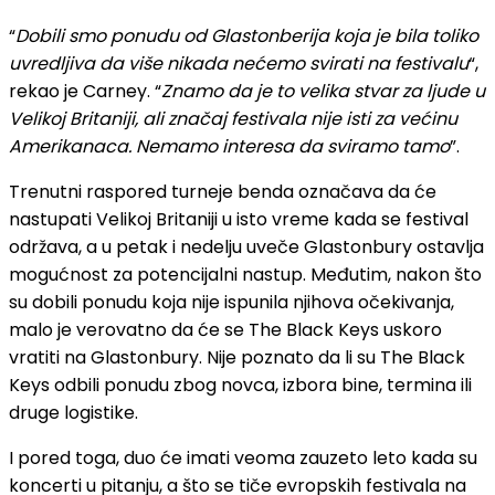
“
Dobili smo ponudu od Glastonberija koja je bila toliko
uvredljiva da više nikada nećemo svirati na festivalu
“,
rekao je Carney. “
Znamo da je to velika stvar za ljude u
Velikoj Britaniji, ali značaj festivala nije isti za većinu
Amerikanaca. Nemamo interesa da sviramo tamo
”.
Trenutni raspored turneje benda označava da će
nastupati Velikoj Britaniji u isto vreme kada se festival
održava, a u petak i nedelju uveče Glastonbury ostavlja
mogućnost za potencijalni nastup. Međutim, nakon što
su dobili ponudu koja nije ispunila njihova očekivanja,
malo je verovatno da će se The Black Keys uskoro
vratiti na Glastonbury. Nije poznato da li su The Black
Keys odbili ponudu zbog novca, izbora bine, termina ili
druge logistike.
I pored toga, duo će imati veoma zauzeto leto kada su
koncerti u pitanju, a što se tiče evropskih festivala na