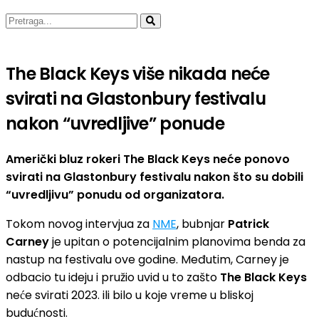
The Black Keys više nikada neće
svirati na Glastonbury festivalu
nakon “uvredljive” ponude
Američki bluz rokeri The Black Keys neće ponovo
svirati na Glastonbury festivalu nakon što su dobili
“uvredljivu” ponudu od organizatora.
Tokom novog intervjua za
NME
, bubnjar
Patrick
Carney
je upitan o potencijalnim planovima benda za
nastup na festivalu ove godine. Međutim, Carney je
odbacio tu ideju i pružio uvid u to zašto
The Black Keys
neće svirati 2023. ili bilo u koje vreme u bliskoj
budućnosti.