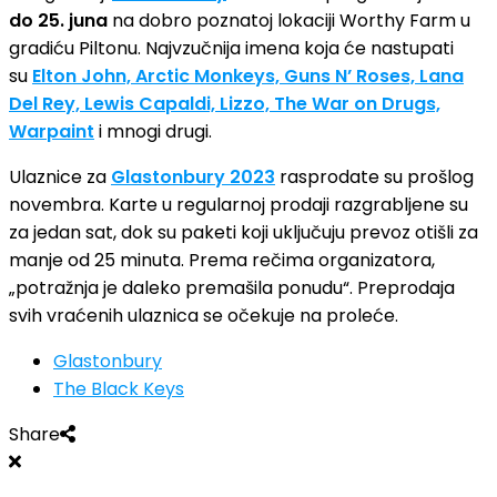
do 25. juna
na dobro poznatoj lokaciji Worthy Farm u
gradiću Piltonu. Najvzučnija imena koja će nastupati
su
Elton John, Arctic Monkeys, Guns N’ Roses, Lana
Del Rey, Lewis Capaldi, Lizzo, The War on Drugs,
Warpaint
i mnogi drugi.
Ulaznice za
Glastonbury 2023
rasprodate su prošlog
novembra. Karte u regularnoj prodaji razgrabljene su
za jedan sat, dok su paketi koji uključuju prevoz otišli ​​za
manje od 25 minuta. Prema rečima organizatora,
„potražnja je daleko premašila ponudu“. Preprodaja
svih vraćenih ulaznica se očekuje na proleće.
Glastonbury
The Black Keys
Share