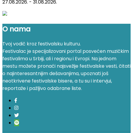
27.08.2026. - 31.08.2026.
O nama
Tvoj vodič kroz festivalsku kulturu.
Festivalac je specijalizovani portal posvećen muzičkim
festivalima u Srbiji, ali i regionu i Evropi. Na jednom
mestu možete pronaći najsvežije festivalske vesti, čitati
o najinteresantnijim dešavanjima, upoznati još
neotkrivene festivalske bisere, a tu su i intervjui,
reportaže i pažljivo odabrane liste.