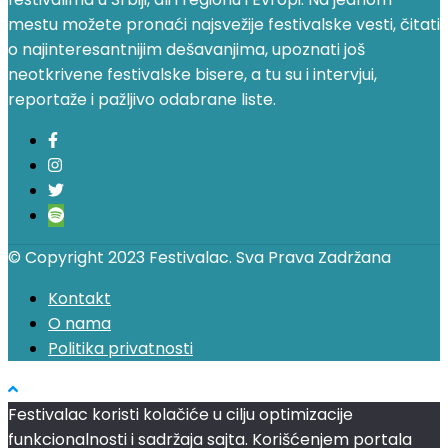
mestu možete pronaći najsvežije festivalske vesti, čitati
o najinteresantnijim dešavanjima, upoznati još
neotkrivene festivalske bisere, a tu su i intervjui,
reportaže i pažljivo odabrane liste.
© Copyright 2023 Festivalac. Sva Prava Zadržana
Kontakt
O nama
Politika privatnosti
Festivalac koristi kolačiće u cilju optimizacije
funkcionalnosti i sadržaja sajta. Korišćenjem portala