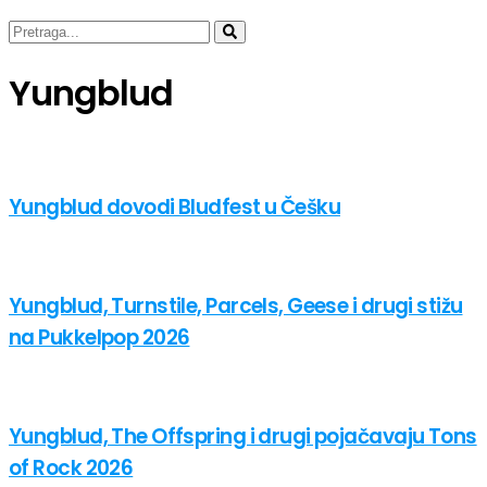
Yungblud
Yungblud dovodi Bludfest u Češku
Yungblud, Turnstile, Parcels, Geese i drugi stižu
na Pukkelpop 2026
Yungblud, The Offspring i drugi pojačavaju Tons
of Rock 2026