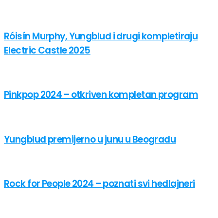
Róisín Murphy, Yungblud i drugi kompletiraju
Electric Castle 2025
Pinkpop 2024 – otkriven kompletan program
Yungblud premijerno u junu u Beogradu
Rock for People 2024 – poznati svi hedlajneri