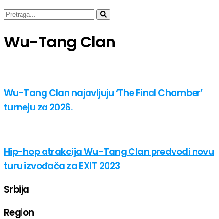
Wu-Tang Clan
Wu-Tang Clan najavljuju ‘The Final Chamber’
turneju za 2026.
Hip-hop atrakcija Wu-Tang Clan predvodi novu
turu izvođača za EXIT 2023
Srbija
Region