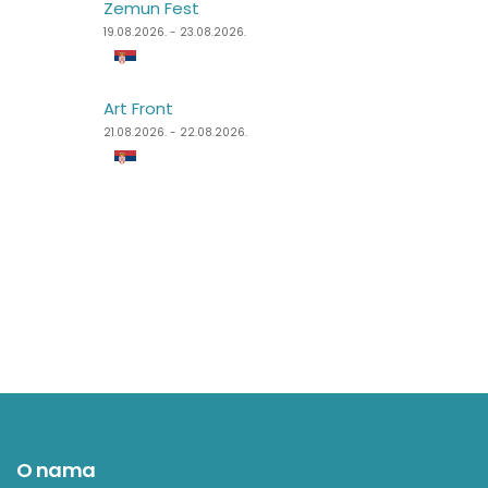
Zemun Fest
Sea Dance Festival
19.08.2026. - 23.08.2026.
24.08.2026. - 27.08.2026.
Art Front
Dimensions Festival
21.08.2026. - 22.08.2026.
27.08.2026. - 31.08.2026.
O nama