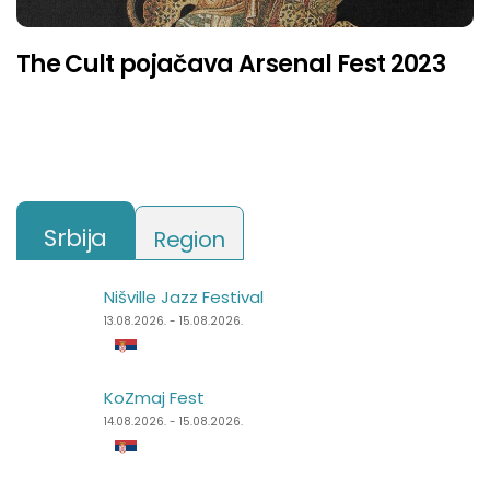
The Cult pojačava Arsenal Fest 2023
Srbija
Region
Nišville Jazz Festival
Punk Rock Holiday
13.08.2026. - 15.08.2026.
11.08.2026. - 14.08.2026.
KoZmaj Fest
Špancirfest
14.08.2026. - 15.08.2026.
21.08.2026. - 30.08.2026.